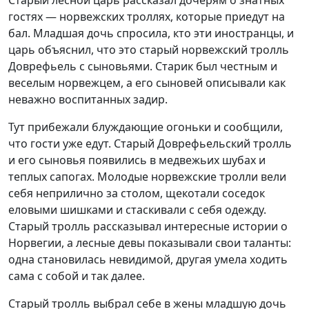
Старый лесной царь рассказал дочерям о знатных
гостях — норвежских троллях, которые приедут на
бал. Младшая дочь спросила, кто эти иностранцы, и
царь объяснил, что это старый норвежский тролль
Доврефьель с сыновьями. Старик был честным и
веселым норвежцем, а его сыновей описывали как
неважно воспитанных задир.
Тут прибежали блуждающие огоньки и сообщили,
что гости уже едут. Старый Доврефьельский тролль
и его сыновья появились в медвежьих шубах и
теплых сапогах. Молодые норвежские тролли вели
себя неприлично за столом, щекотали соседок
еловыми шишками и стаскивали с себя одежду.
Старый тролль рассказывал интересные истории о
Норвегии, а лесные девы показывали свои таланты:
одна становилась невидимой, другая умела ходить
сама с собой и так далее.
Старый тролль выбрал себе в жены младшую дочь