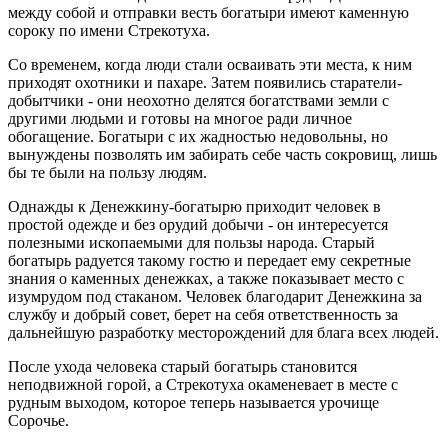
между собой и отправки весть богатыри имеют каменную
сороку по имени Стрекотуха.
Со временем, когда люди стали осваивать эти места, к ним
приходят охотники и пахаре. Затем появились старатели-
добытчики - они неохотно делятся богатствами земли с
другими людьми и готовы на многое ради личное
обогащение. Богатыри с их жадностью недовольны, но
вынуждены позволять им забирать себе часть сокровищ, лишь
бы те были на пользу людям.
Однажды к Денежкину-богатырю приходит человек в
простой одежде и без орудий добычи - он интересуется
полезными ископаемыми для пользы народа. Старый
богатырь радуется такому гостю и передает ему секретные
знания о каменных денежках, а также показывает место с
изумрудом под стаканом. Человек благодарит Денежкина за
службу и добрый совет, берет на себя ответственность за
дальнейшую разработку месторождений для блага всех людей.
После ухода человека старый богатырь становится
неподвижной горой, а Стрекотуха окаменевает в месте с
рудным выходом, которое теперь называется урочище
Сорочье.