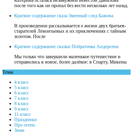
Катерина осталась незамужней невестой Данилова
после того как он пропал без вести несколько лет назад.
Краткое содержание сказа Змеиный след Бажова
В произведении рассказывается о жизни двух братьев-
старателей Левонтьевых и их приключениях с тайным
золотом. После
Краткое содержание сказки Побратимы Андерсена
Мы только что завершили маленькое путешествие и
отправились в новое, более далёкое: в Спарту, Микены
Темы
4 класс
5 класс
6 класс
7 класс
8 класс
9 класс
11 класс
Праздники
Про осень
Зима