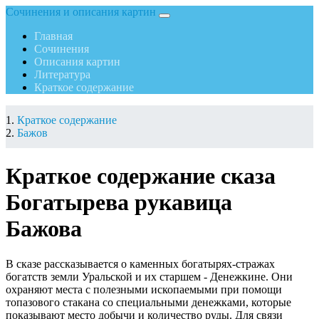
Сочинения и описания картин
Главная
Сочинения
Описания картин
Литература
Краткое содержание
Краткое содержание
Бажов
Краткое содержание сказа
Богатырева рукавица
Бажова
В сказе рассказывается о каменных богатырях-стражах
богатств земли Уральской и их старшем - Денежкине. Они
охраняют места с полезными ископаемыми при помощи
топазового стакана со специальными денежками, которые
показывают место добычи и количество руды. Для связи