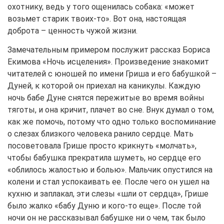
охотнику, ведь у того ощенилась собака: «может
возьмет старик твоих-то». Вот она, настоящая
доброта – ценность чужой жизни.
Замечательным примером послужит рассказ Бориса
Екимова «Ночь исцеления». Произведение знакомит
читателей с юношей по имени Гриша и его бабушкой –
Дуней, к которой он приехал на каникулы. Каждую
ночь бабе Дуне снятся пережитые во время войны
тяготы, и она кричит, плачет во сне. Внук думал о том,
как же помочь, потому что одно только воспоминание
о слезах близкого человека ранило сердце. Мать
посоветовала Грише просто крикнуть «молчать»,
чтобы бабушка прекратила шуметь, но сердце его
«облилось жалостью и болью». Мальчик опустился на
колени и стал успокаивать ее. После чего он ушел на
кухню и заплакал, эти слезы «шли от сердца», Грише
было жалко «бабу Дуню и кого-то еще». После той
ночи он не рассказывал бабушке ни о чем, так было