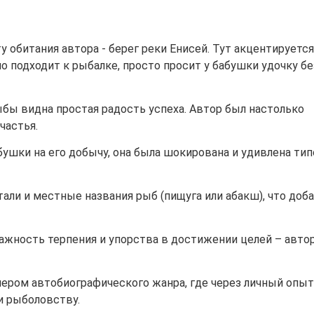
у обитания автора - берег реки Енисей. Тут акцентируется
 подходит к рыбалке, просто просит у бабушки удочку бе
ыбы видна простая радость успеха. Автор был настолько
частья.
бушки на его добычу, она была шокирована и удивлена ти
али и местные названия рыб (пищуга или абакш), что доб
важность терпения и упорства в достижении целей – авто
мером автобиографического жанра, где через личный опыт
и рыболовству.