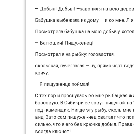
— Добыл! Добыл! —завопил я на всю дерев
Бабушка выбежала из дому — и ко мне. Л я 
Посмотрела бабушка на мою добычу, хотела
— Батюшки! Пищуженец!
Посмотрел я на рыбку: головастая,
скользкая, пучеглазая — ну, прямо чёрт вод
кричу:
— Я пищуженца поймал!
С тех пор и проснулась во мне рыбацкая ж
бросовую. В Сиби¬ри её зовут пищугой, на
под¬каменщик. Нигде эту рыбу, сколь мне 
вид. Зато сам пищуже¬нец хватает что поп
сильно, что я его без крючка добыл. Права
всегда клюнет!