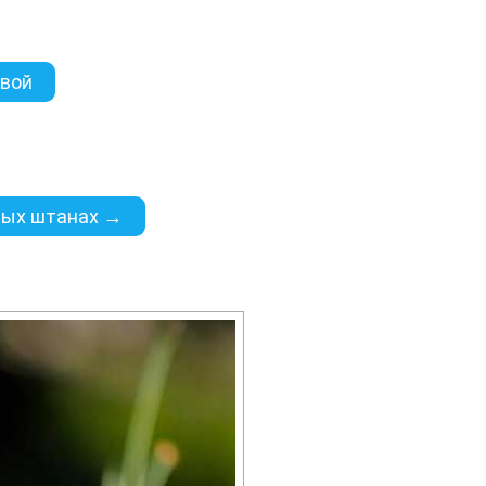
ивой
овых штанах →