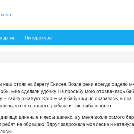
артин
картин
Литература
м наш стоял на берегу Енисея. Возле реки всегда сидело м
чтобы мне сделали удочку. На просьбу мою отозва¬лась ба
ку — гайку ржавую. Крюч¬ка у бабушки не оказалось, и она
казав, что у хорошего рыбака и так рыба клюнет.
 удилища длинные и лесы далеко, а у меня возле самого бе
 ребят не обращаю. Вдруг задрожала моя леска и натянула
 лесы.