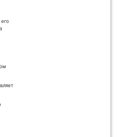
 его
з
пом
авляет
р