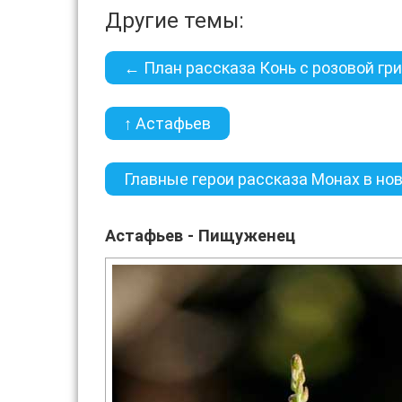
Другие темы:
← План рассказа Конь с розовой гр
↑ Астафьев
Главные герои рассказа Монах в н
Астафьев - Пищуженец