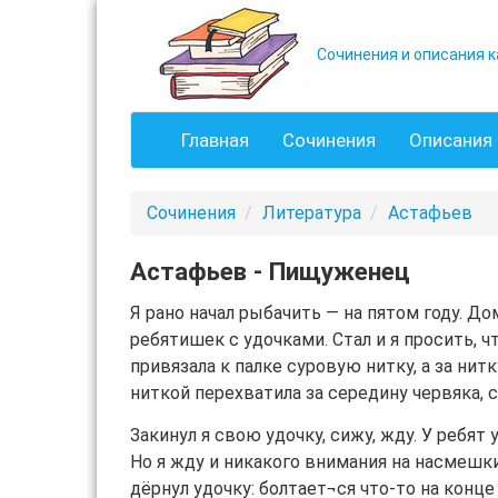
Сочинения и описания к
Главная
Сочинения
Описания 
Сочинения
Литература
Астафьев
Астафьев - Пищуженец
Я рано начал рыбачить — на пятом году. До
ребятишек с удочками. Стал и я просить, 
привязала к палке суровую нитку, а за нит
ниткой перехватила за середину червяка, с
Закинул я свою удочку, сижу, жду. У ребят
Но я жду и никакого внимания на насмешки
дёрнул удочку: болтает¬ся что-то на конце