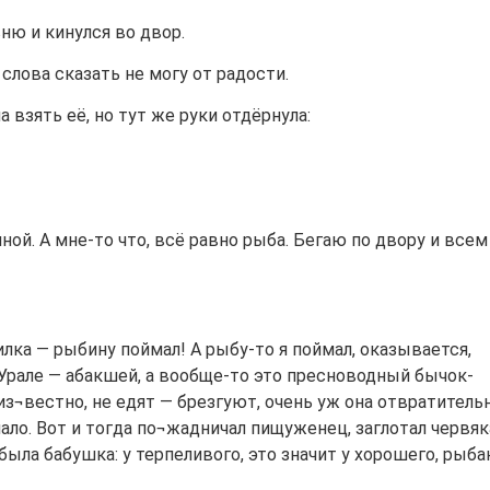
ню и кинулся во двор.
слова сказать не могу от радости.
 взять её, но тут же руки отдёрнула:
яной. А мне-то что, всё равно рыба. Бегаю по двору и всем
илка — рыбину поймал! А рыбу-то я поймал, оказывается,
 Урале — абакшей, а вообще-то это пресноводный бычок-
из¬вестно, не едят — брезгуют, очень уж она отвратительн
ало. Вот и тогда по¬жадничал пищуженец, заглотал червяк
 была бабушка: у терпеливого, это значит у хорошего, рыба