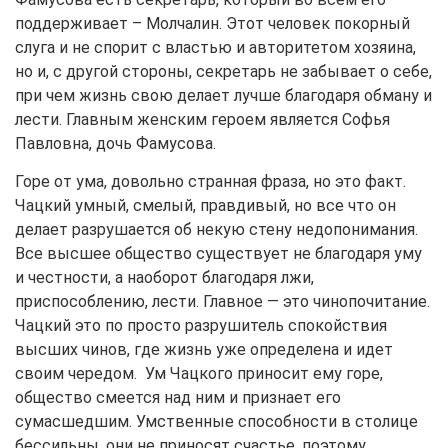
поддерживает – Молчалин. Этот человек покорный
слуга и не спорит с властью и авторитетом хозяина,
но и, с другой стороны, секретарь не забывает о себе,
при чем жизнь свою делает лучше благодаря обману и
лести. Главным женским героем является Софья
Павловна, дочь Фамусова.
Горе от ума, довольно странная фраза, но это факт.
Чацкий умный, смелый, правдивый, но все что он
делает разрушается об некую стену недопонимания.
Все высшее общество существует не благодаря уму
и честности, а наоборот благодаря лжи,
приспособлению, лести. Главное — это чинопочитание.
Чацкий это по просто разрушитель спокойствия
высших чинов, где жизнь уже определена и идет
своим чередом. Ум Чацкого приносит ему горе,
общество смеется над ним и признает его
сумасшедшим. Умственные способности в столице
бессильны, они не приносят счастье, поэтому