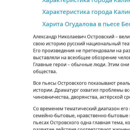
Характеристика города Кали
Харита Огудалова в пьесе Б
Александр Николаевич Островский – вели
свою историю русский национальный теат
Его произведения не претендовали на ра
выставляли на всеобщее обозрение челов
Главные герои – обычные люди. Этим они 
общества.
Все пьесы Островского показывают реал
истории. Драматург охватил проблемы все
чиновничества, дворянства, актёрской сре
Со временем тематический диапазон его 
семейно-бытовые, нравственно-бытовые 
пьесах Островского одна главная тема, к
развитие действия соответствуют жизнен