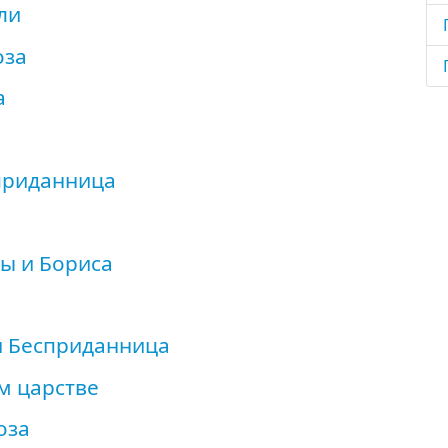
ли
оза
а
приданница
ы и Бориса
и Бесприданница
ом царстве
оза