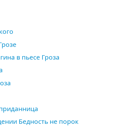
кого
Грозе
гина в пьесе Гроза
а
роза
сприданница
дении Бедность не порок