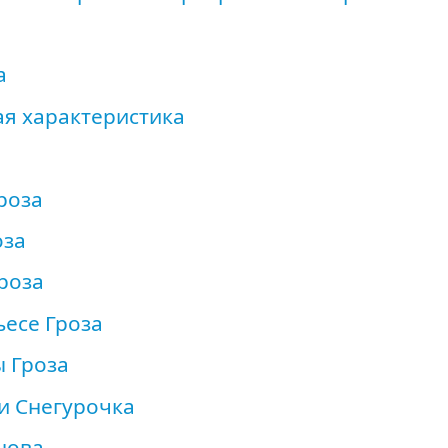
а
ая характеристика
роза
оза
роза
ьесе Гроза
ы Гроза
ки Снегурочка
нова