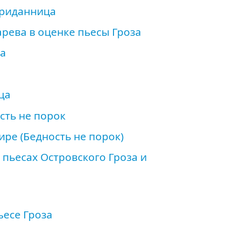
приданница
рева в оценке пьесы Гроза
за
ца
сть не порок
ре (Бедность не порок)
 пьесах Островского Гроза и
есе Гроза