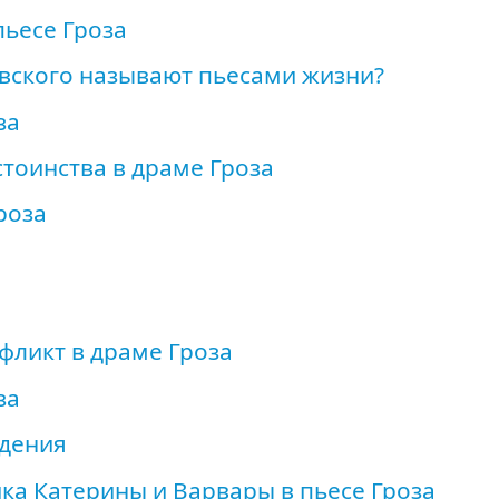
пьесе Гроза
вского называют пьесами жизни?
за
тоинства в драме Гроза
роза
ликт в драме Гроза
за
едения
ка Катерины и Варвары в пьесе Гроза