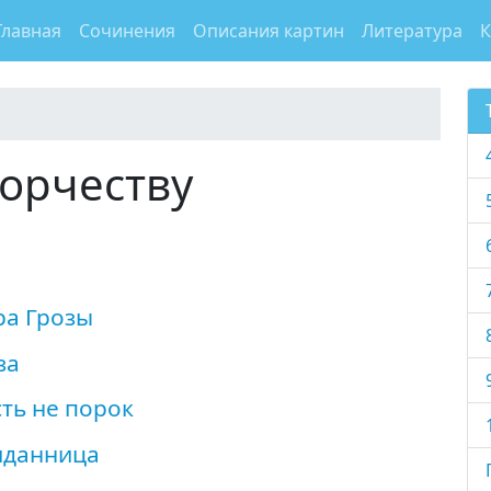
Главная
Сочинения
Описания картин
Литература
К
орчеству
ра Грозы
за
ть не порок
иданница