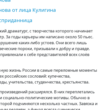
нова от лица Кулигина
есприданница
кий драматург, с творчества которого начинает
р. За годы карьеры им написано около 50 пьес.
зрушение каких-либо устоев. Они всего лишь
еческие пороки, призывали к добру и правде.
привлекали к себе представителей всех слоёв
ьную жизнь России в самые переломные моменты
х российских сословий: купечества,
ды, учительства, студенчества, крестьянства.
произведений расширялся. В них переплетались
и социально-политические мотивы. Обычно в
оторой подчиняются несколько частных. Завязка и
ным реалиям, а финал всегда сценически