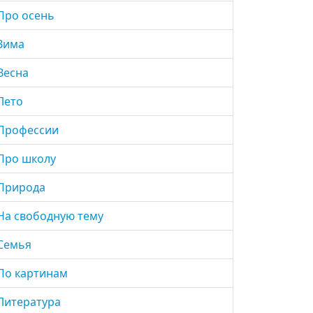
Про осень
Зима
Весна
Лето
Профессии
Про школу
Природа
На свободную тему
Семья
По картинам
Литература