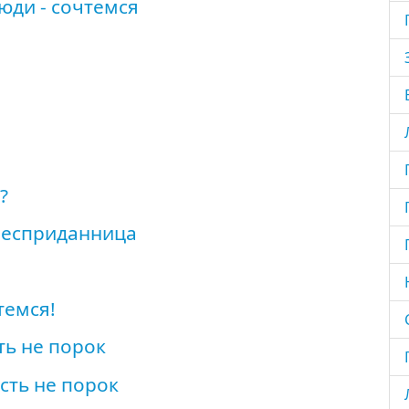
юди - сочтемся
?
Бесприданница
темся!
ть не порок
сть не порок