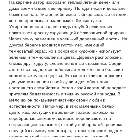
На картине автор изобразил тёплый летний денёк или
даже время ближе к вечернему. Погода тихая и довольно
безветренная. Чистое небо имеет лёгкие светлые оттенки,
кое-где проплывают маленькие тёмные тучки.
Умиротворенная водная гладь голубой реки молча
показывает красоту окружающей её живописной природы.
Через речку размещён маленький деревянный мостик. На
другом берегу находится густой лес, имеющий
темноватый окрас, но в основном художник использует
зелёный и тёмно-зеленый цвета. Деревья расположены
близко друг к другу, словно почётные стражники. Среди
этого леса виднеется небольшая колокольня и большие
золотистые купола церкви. Это место отлично подходит
для умиротворения своей души и для обретения
настоящего спокойствия. Автор своей картиной передаёт
зрителям безмятежность и тишину русской природы. В
мелочах он показывает частичку своей любви к
естественности. Например, в этих маленьких белых
цветочках, растущих на зелёной травке, похожих на
серебристые снежинки, которые переливаются на
согревающем солнышке; в этой узкой простой тропинке,
ведущей к самому монастырю; в этом красивом водном
отражении пейзажа, словно две картины в одной.