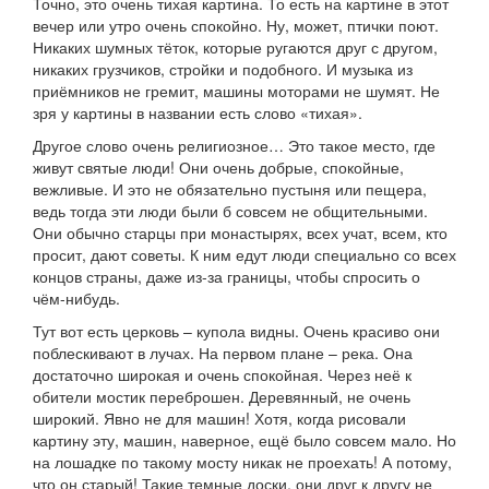
Точно, это очень тихая картина. То есть на картине в этот
вечер или утро очень спокойно. Ну, может, птички поют.
Никаких шумных тёток, которые ругаются друг с другом,
никаких грузчиков, стройки и подобного. И музыка из
приёмников не гремит, машины моторами не шумят. Не
зря у картины в названии есть слово «тихая».
Другое слово очень религиозное… Это такое место, где
живут святые люди! Они очень добрые, спокойные,
вежливые. И это не обязательно пустыня или пещера,
ведь тогда эти люди были б совсем не общительными.
Они обычно старцы при монастырях, всех учат, всем, кто
просит, дают советы. К ним едут люди специально со всех
концов страны, даже из-за границы, чтобы спросить о
чём-нибудь.
Тут вот есть церковь – купола видны. Очень красиво они
поблескивают в лучах. На первом плане – река. Она
достаточно широкая и очень спокойная. Через неё к
обители мостик переброшен. Деревянный, не очень
широкий. Явно не для машин! Хотя, когда рисовали
картину эту, машин, наверное, ещё было совсем мало. Но
на лошадке по такому мосту никак не проехать! А потому,
что он старый! Такие темные доски, они друг к другу не