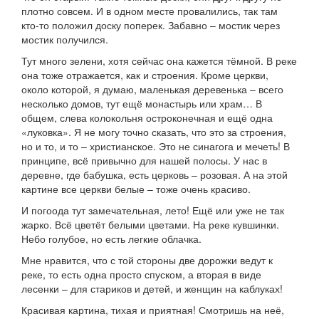
плотно совсем. И в одном месте провалились, так там
кто-то положил доску поперек. Забавно – мостик через
мостик получился.
Тут много зелени, хотя сейчас она кажется тёмной. В реке
она тоже отражается, как и строения. Кроме церкви,
около которой, я думаю, маленькая деревенька – всего
несколько домов, тут ещё монастырь или храм… В
общем, слева колокольня остроконечная и ещё одна
«луковка». Я не могу точно сказать, что это за строения,
но и то, и то – христианское. Это не синагога и мечеть! В
принципе, всё привычно для нашей полосы. У нас в
деревне, где бабушка, есть церковь – розовая. А на этой
картине все церкви белые – тоже очень красиво.
И погоода тут замечательная, лето! Ещё или уже не так
жарко. Всё цветёт белыми цветами. На реке кувшинки.
Небо голубое, но есть легкие облачка.
Мне нравится, что с той стороны две дорожки ведут к
реке, то есть одна просто спуском, а вторая в виде
лесенки – для стариков и детей, и женщин на каблуках!
Красивая картина, тихая и приятная! Смотришь на неё,