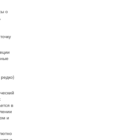
сы о
,
точку
реции
ьные
 редко)
ический
х
ется в
влении
ом и
олютно
ющим и