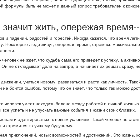
ой формулы быть не может и данный вопрос требователен к конкре
 значит жить, опережая время--
в и падений, радостей и горестей. Иногда кажется, что время лети
у. Некоторые люди живут, опережая время, стремясь максимально
жности.
 человек не ждет, что судьба сама его приведет к успеху, а активно
 Он не откладывает дела на завтра, а начинает их решать сразу, н
движении, учиться новому, развиваться и расти как личность. Тако
и не боится ошибок, потому что он знает, что только так можно дос
 что человек умеет находить баланс между работой и личной жизнью
все успеть и не упускать важные события в жизни своих близких.
менам и адаптироваться к новым условиям. Такой человек не стоит
д и стремится к лучшему будущему.
лная приключений, новых возможностей и достижений. Это жизнь, к