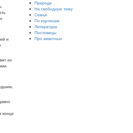
Природа
ы
На свободную тему
еть
Семья
но
По картинам
Литература
Пословицы
Про животных
ей и
о
вят их
пами
едшим,
давно
в конце