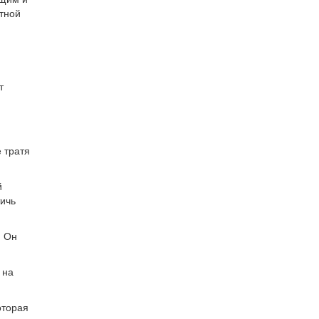
тной
т
е тратя
й
тичь
. Он
 на
оторая