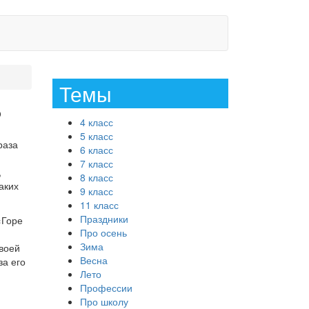
Темы
?
4 класс
5 класс
раза
6 класс
7 класс
,
8 класс
аких
9 класс
11 класс
Праздники
«Горе
Про осень
Зима
своей
Весна
за его
Лето
Профессии
Про школу