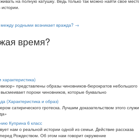
живать на полную катушку. Ведь только так можно найти свое мест
 истории.
 между родными возникает вражда? →
ежая время?
я
и характеристика)
евизор» представлены образы чиновников-бюрократов небольшого
 высмеивает пороки чиновников, которые буквально
да (Характеристика и образ)
ром сатирического гротеска. Лучшим доказательством этого служи
да»
нию Куприна 6 класс
вует нам о реальной истории одной из семьи. Действие рассказа
 перед Рождеством. Об этом нам говорит окружение