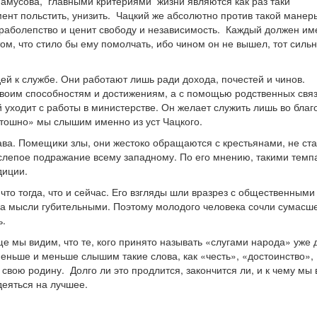
Фамусова, главными критериями жизни являются как раз таки
ент польстить, унизить. Чацкий же абсолютно против такой манер
 раболепство и ценит свободу и независимость. Каждый должен им
ом, что стило бы ему помолчать, ибо чином он не вышел, тот силь
й к службе. Они работают лишь ради дохода, почестей и чинов.
своим способностям и достижениям, а с помощью родственных связ
 уходит с работы в министерстве. Он желает служить лишь во благ
 тошно» мы слышим именно из уст Чацкого.
ава. Помещики злы, они жестоко обращаются с крестьянами, не ста
 слепое подражание всему западному. По его мнению, такими тем
диции.
что тогда, что и сейчас. Его взгляды шли вразрез с общественными
 а мысли губительными. Поэтому молодого человека сочли сумасш
ь.
ще мы видим, что те, кого принято называть «слугами народа» уже 
еньше и меньше слышим такие слова, как «честь», «достоинство»,
 свою родину. Долго ли это продлится, закончится ли, и к чему мы 
деяться на лучшее.