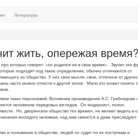
тин
Литература
чит жить, опережая время
 про которых говорят: «он родился не в свое время». Звучит эта ф
 которые подходят под такое определение, обычно отличаются от
жающего их общество. У них свои мысли, свое, отличное от других
чень часто можно отнести к другой эпохе. Мало кто может понять т
твом.
твом таких персонажей. Вспомним произведение А.С. Грибоедова 
вляется человеком передовых взглядов. Он модернист, полон
ивости. Но, дворянское общество тех времен, не желает видеть в 
ачинания молодого человека, над ним смеются и даже преследуют 
тво и положение в обществе, людей он судит по их поступкам и