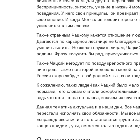
личностным качествам. Для другого персонажа, 
беспринципность, хитрость, умение в нужный мом
поведения. У него свои принципы, он презирает
свое мнение. И когда Молчалин говорит герою о т
удивляется таким словам.
Также странным Чацкому кажется отношение люде
Двигаются по карьерной лестнице не благодаря 
умения льстить. Не желая служить лицам, Чацкий
родины. Фразу «служить бы рад, прислуживаться
Также Чацкий негодует по поводу крепостного пр
ни в грош. Также наш герой недоволен модой на
Россия скоро забудет свой родной язык, свои тра
К сожалению, таких людей как Чацкий было мало 
нормами, его словам считали оскорбительными,
ведь что стоят тогда его слова, и зачем их слушат
Данная тематика актуальна и в наши дни. Все ча
перестали исполнять свои обязанности. Мы все м
«справедливость», и оттого становится грустно за
концов придем , увы, остается только гадать и на
2 сочинение