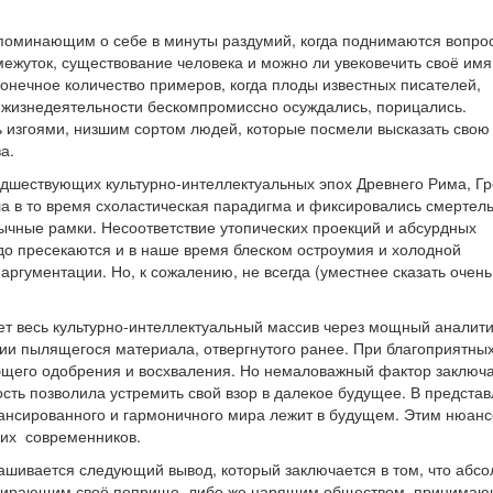
апоминающим о себе в минуты раздумий, когда поднимаются вопро
омежуток, существование человека и можно ли увековечить своё имя
онечное количество примеров, когда плоды известных писателей,
 жизнедеятельности бескомпромиссно осуждались, порицались.
ь изгоями, низшим сортом людей, которые посмели высказать свою 
а.
едшествующих культурно-интеллектуальных эпох Древнего Рима, Г
ла в то время схоластическая парадигма и фиксировались смертел
ычные рамки. Несоответствие утопических проекций и абсурдных
рдо пресекаются и в наше время блеском остроумия и холодной
аргументации. Но, к сожалению, не всегда (уместнее сказать очень
ет весь культурно-интеллектуальный массив через мощный аналит
ции пылящегося материала, отвергнутого ранее. При благоприятны
бщего одобрения и восхваления. Но немаловажный фактор заключа
сть позволила устремить свой взор в далекое будущее. В предста
лансированного и гармоничного мира лежит в будущем. Этим нюанс
оих современников.
рашивается следующий вывод, который заключается в том, что абс
ыбирающим своё поприще, либо же царящим обществом, принима