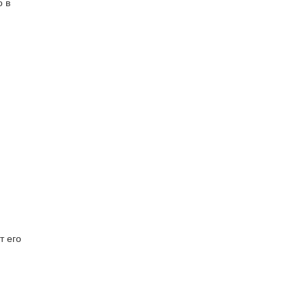
о в
т его