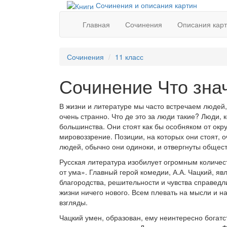
Сочинения и описания картин
Главная
Сочинения
Описания кар
Сочинения
11 класс
Сочинение Что зна
В жизни и литературе мы часто встречаем людей,
очень странно. Что де это за люди такие? Люди,
большинства. Они стоят как бы особняком от окру
мировоззрение. Позиции, на которых они стоят, о
людей, обычно они одиноки, и отвергнуты общес
Русская литература изобилует огромным количес
от ума». Главный герой комедии, А.А. Чацкий, я
благородства, решительности и чувства справедл
жизни ничего нового. Всем плевать на мысли и н
взгляды.
Чацкий умен, образован, ему неинтересно богатс