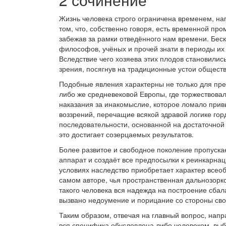
Жизнь человека строго ограничена временем, н
том, что, собственно говоря, есть временной пр
забежав за рамки отведённого нам времени. Беск
философов, учёных и прочей знати в периоды их
Вследствие чего хозяева этих плодов становилис
зрения, посягнув на традиционные устои обществ
Подобные явления характерны не только для пр
либо же средневековой Европы, где торжествова
наказания за инакомыслие, которое ломало прив
воззрений, перечащие всякой здравой логике го
последовательности, основанной на достаточной 
это достигает созерцаемых результатов.
Более развитое и свободное поколение пропуска
аппарат и создаёт все предпосылки к реинкарна
условиях наследство приобретает характер всео
самом авторе, чья пространственная дальнозорко
такого человека вся надежда на построение сба
вызвано недоумение и порицание со стороны св
Таким образом, отвечая на главный вопрос, нап
вся специфика обусловлена либо человеком, в