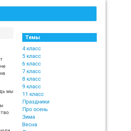
Темы
4 класс
5 класс
ет
6 класс
аче
7 класс
 на
8 класс
9 класс
едь мы
11 класс
Праздники
бы
Про осень
ство.
Зима
Весна
 люди