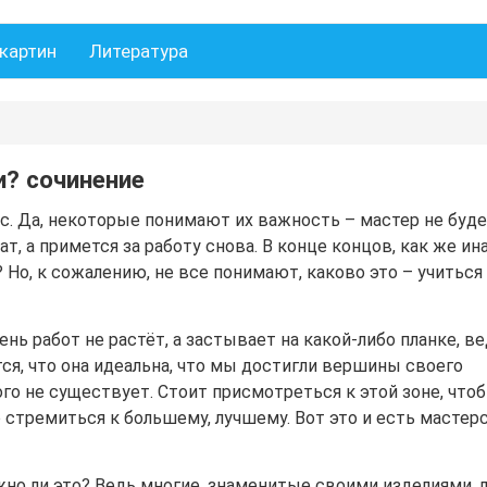
картин
Литература
и? сочинение
ас. Да, некоторые понимают их важность – мастер не буд
т, а примется за работу снова. В конце концов, как же ин
Но, к сожалению, не все понимают, каково это – учиться
ень работ не растёт, а застывает на какой-либо планке, в
ся, что она идеальна, что мы достигли вершины своего
го не существует. Стоит присмотреться к этой зоне, что
о стремиться к большему, лучшему. Вот это и есть мастер
жно ли это? Ведь многие, знаменитые своими изделиями,