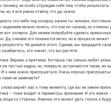
о технику, не особо утруждая себя тем, чтобы результаты 
 но, я всё равно отвечу, что да, нужно.
елать что-либо под копирку, ежели ты человек, постоянно
изделиям можно понять, что они по-своему, но отличны 
ких вот копирок. Для начала попробуйте сделать привычну
о. Да, сначала это покажется легко, но в процессе может
результату. Не делайте этого. Сделав, вы предадите сво
 ошибаетесь, это значит, что вы растёте.
тике. Вернее, о критиках. Которые так сильно любят указ
 уж пустые кадры, но, поверьте, встречаются такие, из ч
. И к ним нужно прислушаться. Очень хорошо прислушатьс
ы сами не замечаете?
о снова вернёт вас к тому моменту, где вы не умели приз
тика – тоже входит в параметры признания. И это важно 
уд люди со стороны. Именно это может дать толчок к буд