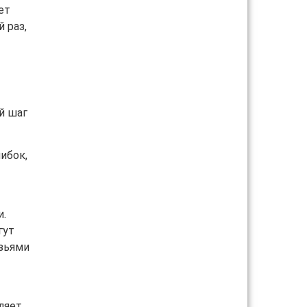
ет
 раз,
й шаг
ибок,
и.
гут
узьями
ляет