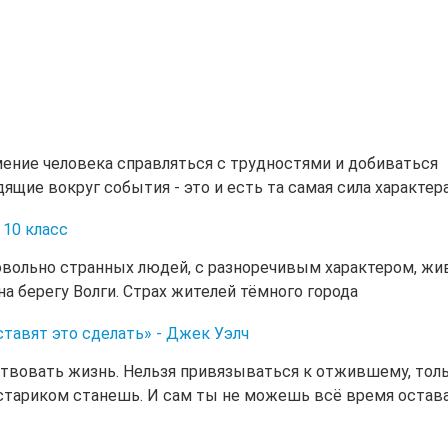
мение человека справляться с трудностями и добиваться
ящие вокруг события - это и есть та самая сила характера
 10 класс
овольно странных людей, с разноречивым характером, ж
на берегу Волги. Страх жителей тёмного города
ставят это сделать» - Джек Уэлч
вствовать жизнь. Нельзя привязываться к отжившему, тол
стариком станешь. И сам ты не можешь всё время остав