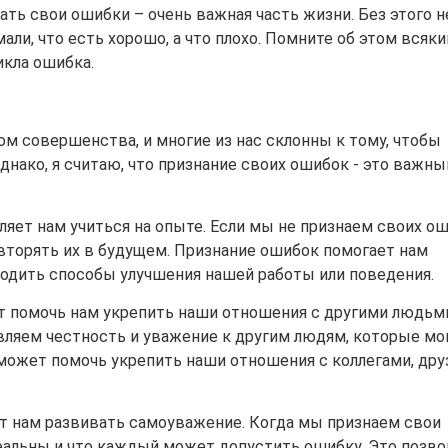
вать свои ошибки – очень важная часть жизни. Без этого н
али, что есть хорошо, а что плохо. Помните об этом всякий
икла ошибка.
 совершенства, и многие из нас склонны к тому, чтобы
Однако, я считаю, что признание своих ошибок - это важны
яет нам учиться на опыте. Если мы не признаем своих ош
овторять их в будущем. Признание ошибок помогает нам
ходить способы улучшения нашей работы или поведения.
т помочь нам укрепить наши отношения с другими людьм
вляем честность и уважение к другим людям, которые мо
может помочь укрепить наши отношения с коллегами, др
т нам развивать самоуважение. Когда мы признаем свои
еальны и что каждый может допустить ошибку. Это позво