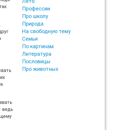
Лето
так
Профессии
Про школу
Природа
.
На свободную тему
друг
ю
Семья
По картинам
ё
Литература
Пословицы
Про животных
ывать
ьих
я.
навать
– ведь
ущему