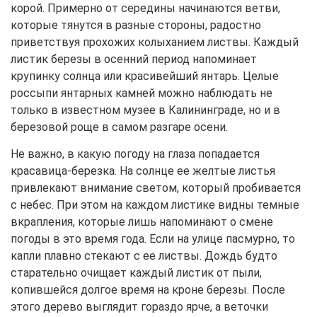
корой. Примерно от середины начинаются ветви,
которые тянутся в разные стороны, радостно
приветствуя прохожих колыханием листвы. Каждый
листик березы в осенний период напоминает
крупинку солнца или красивейший янтарь. Целые
россыпи янтарных камней можно наблюдать не
только в известном музее в Калининграде, но и в
березовой роще в самом разгаре осени.
Не важно, в какую погоду на глаза попадается
красавица-березка. На солнце ее желтые листья
привлекают внимание светом, который пробивается
с небес. При этом на каждом листике видны темные
вкрапления, которые лишь напоминают о смене
погоды в это время года. Если на улице пасмурно, то
капли плавно стекают с ее листвы. Дождь будто
старательно очищает каждый листик от пыли,
копившейся долгое время на кроне березы. После
этого дерево выглядит гораздо ярче, а веточки