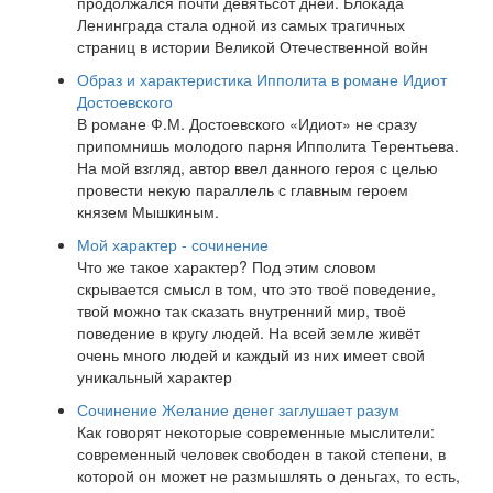
продолжался почти девятьсот дней. Блокада
Ленинграда стала одной из самых трагичных
страниц в истории Великой Отечественной войн
Образ и характеристика Ипполита в романе Идиот
Достоевского
В романе Ф.М. Достоевского «Идиот» не сразу
припомнишь молодого парня Ипполита Терентьева.
На мой взгляд, автор ввел данного героя с целью
провести некую параллель с главным героем
князем Мышкиным.
Мой характер - сочинение
Что же такое характер? Под этим словом
скрывается смысл в том, что это твоё поведение,
твой можно так сказать внутренний мир, твоё
поведение в кругу людей. На всей земле живёт
очень много людей и каждый из них имеет свой
уникальный характер
Сочинение Желание денег заглушает разум
Как говорят некоторые современные мыслители:
современный человек свободен в такой степени, в
которой он может не размышлять о деньгах, то есть,