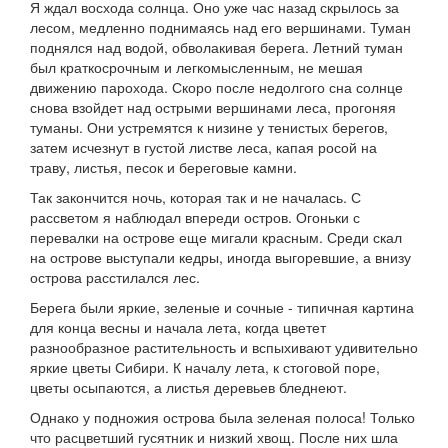
Я ждал восхода солнца. Оно уже час назад скрылось за
лесом, медленно поднимаясь над его вершинами. Туман
поднялся над водой, обволакивая берега. Летний туман
был краткосрочным и легкомысленным, не мешая
движению парохода. Скоро после недолгого сна солнце
снова взойдет над острыми вершинами леса, прогоняя
туманы. Они устремятся к низине у тенистых берегов,
затем исчезнут в густой листве леса, капая росой на
траву, листья, песок и береговые камни.
Так закончится ночь, которая так и не началась. С
рассветом я наблюдал впереди остров. Огоньки с
перевалки на острове еще мигали красным. Среди скал
на острове выступали кедры, иногда выгоревшие, а внизу
острова расстилался лес.
Берега были яркие, зеленые и сочные - типичная картина
для конца весны и начала лета, когда цветет
разнообразное растительность и вспыхивают удивительно
яркие цветы Сибири. К началу лета, к стоговой поре,
цветы осыпаются, а листья деревьев бледнеют.
Однако у подножия острова была зеленая полоса! Только
что расцветший гусятник и низкий хвощ. После них шла