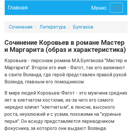
Главная
Меню:
Toggle
navigati
Сочинения
Литература
Булгаков
Сочинение Коровьев в романе Мастер
и Маргарита (образ и характеристика)
Коровьев - персонаж романа М.А.Булгакова "Мастер и
Маргарита". Второе его имя - Фагот, так его величают
в свите Воланда, где герой представлен правой рукой
Воланда, главным его помощником.
В мире людей Коровьев-Фагот - это мужчина средних
лет в клетчатом костюме, из-за чего его самого
нередко кличат "клетчатым", в пенсне, высокого
роста, неуклюжий и с усами, похожими на "куриные
перья". Он всюду представляется переводчиком
фокусника, за которого они выдают Воланда.