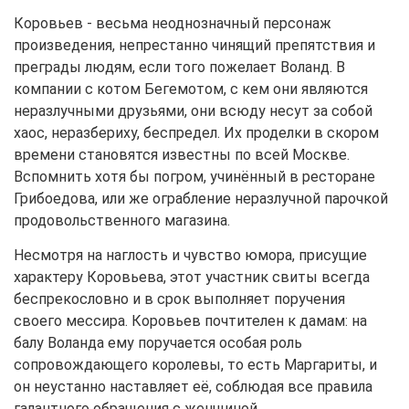
Коровьев - весьма неоднозначный персонаж
произведения, непрестанно чинящий препятствия и
преграды людям, если того пожелает Воланд. В
компании с котом Бегемотом, с кем они являются
неразлучными друзьями, они всюду несут за собой
хаос, неразбериху, беспредел. Их проделки в скором
времени становятся известны по всей Москве.
Вспомнить хотя бы погром, учинённый в ресторане
Грибоедова, или же ограбление неразлучной парочкой
продовольственного магазина.
Несмотря на наглость и чувство юмора, присущие
характеру Коровьева, этот участник свиты всегда
беспрекословно и в срок выполняет поручения
своего мессира. Коровьев почтителен к дамам: на
балу Воланда ему поручается особая роль
сопровождающего королевы, то есть Маргариты, и
он неустанно наставляет её, соблюдая все правила
галантного обращения с женщиной.