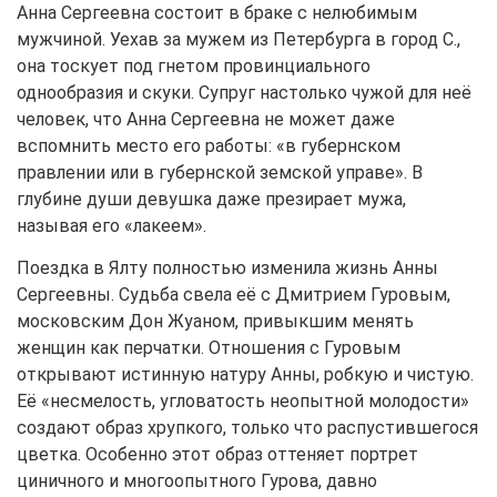
Анна Сергеевна состоит в браке с нелюбимым
мужчиной. Уехав за мужем из Петербурга в город С.,
она тоскует под гнетом провинциального
однообразия и скуки. Супруг настолько чужой для неё
человек, что Анна Сергеевна не может даже
вспомнить место его работы: «в губернском
правлении или в губернской земской управе». В
глубине души девушка даже презирает мужа,
называя его «лакеем».
Поездка в Ялту полностью изменила жизнь Анны
Сергеевны. Судьба свела её с Дмитрием Гуровым,
московским Дон Жуаном, привыкшим менять
женщин как перчатки. Отношения с Гуровым
открывают истинную натуру Анны, робкую и чистую.
Её «несмелость, угловатость неопытной молодости»
создают образ хрупкого, только что распустившегося
цветка. Особенно этот образ оттеняет портрет
циничного и многоопытного Гурова, давно