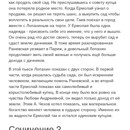
как продать свой сад. Не прислушавшись к совету купца
она потеряла родное место. Когда Ермолай узнал о
продаже, он решил не терять шанс, а выкупить сад чтобы
воплотить в реальность свои цели. Гаев поехал в город
вместе с Лопахиным на торги. У Ермолая была одна
надежда - присвоить себе это имение, что у него и вышло.
Он очень рад что достиг своего, теперь он вырубит сад и
сдаст землю дачникам. В тоже время разочарованная
Раневская уезжает в Париж, а довольный Лопахин
продолжает жить своей жизнью и получать ещё больше
дохода с дачников.
В этой пьесе Лопахин показан с двух сторон. В первой
части, когда решалась судьба сада, он был искренним
человеком, желающим помочь Раневской, а во второй
части Ермолай показан как самолюбивый и
корыстолюбивый купец. В конце ему было все ровно на
чувства Любови Андреевной, он видел только доход от её
земли. Этим А. Чехов хотел показать, как материальное
богатство меняет человека в худшую сторону. Именно из-
за жадности Ермолай так и остался одиноким купцом.
Сочинение 2