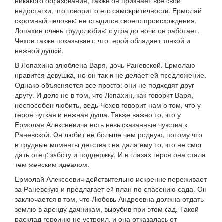
никакого образования, также он признает все свои
недостатки, что говорит о его самокритичности. Ермолай
скромный человек: не стыдится своего происхождения.
Лопахин очень трудолюбив: с утра до ночи он работает.
Чехов также показывает, что герой обладает тонкой и
нежной душой.
В Лопахина влюблена Варя, дочь Раневской. Ермолаю
нравится девушка, но он так и не делает ей предложение.
Однако объясняется все просто: они не подходят друг
другу. И дело не в том, что Лопахин, как говорит Варя,
неспособен любить, ведь Чехов говорит нам о том, что у
героя чуткая и нежная душа. Также важно то, что у
Ермолая Алексеевича есть невысказанные чувства к
Раневской. Он любит её больше чем родную, потому что
в трудные моменты детства она дала ему то, что не смог
дать отец: заботу и поддержку. И в глазах героя она стала
тем женским идеалом.
Ермолай Алексеевич действительно искренне переживает
за Раневскую и предлагает ей план по спасению сада. Он
заключается в том, что Любовь Андреевна должна отдать
землю в аренду дачникам, вырубив при этом сад. Такой
расклад героиню не устроил, и она отказалась от