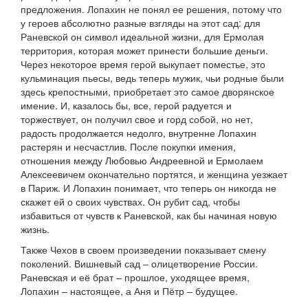
предложения. Лопахин не понял ее решения, потому что
у героев абсолютно разные взгляды на этот сад: для
Раневской он символ идеальной жизни, для Ермолая
территория, которая может принести большие деньги.
Через некоторое время герой выкупает поместье, это
кульминация пьесы, ведь теперь мужик, чьи родные были
здесь крепостными, приобретает это самое дворянское
имение. И, казалось бы, все, герой радуется и
торжествует, он получил свое и горд собой, но нет,
радость продолжается недолго, внутренне Лопахин
растерян и несчастлив. После покупки имения,
отношения между Любовью Андреевной и Ермолаем
Алексеевичем окончательно портятся, и женщина уезжает
в Париж. И Лопахин понимает, что теперь он никогда не
скажет ей о своих чувствах. Он рубит сад, чтобы
избавиться от чувств к Раневской, как бы начиная новую
жизнь.
Также Чехов в своем произведении показывает смену
поколений. Вишневый сад – олицетворение России.
Раневская и её брат – прошлое, уходящее время,
Лопахин – настоящее, а Аня и Пётр – будущее.