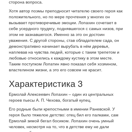
сторона вопроса.
Хотя автор поэмы преподносит читателю своего героя как
положительного, но по мере прочтения у многих он
вызывает противоречивые эмоции. Лопахин сочетает в
себе усердного трудягу, поднявшегося с самых низов, при
этом не зазнавшегося. Именно за это он достоин
уважения. С другой стороны, став обладателем сада, он
демонстративно начинает вырубать в нём деревья,
наплевав на чувства людей, которые с таким трепетом и
любовью относились к каждому кустику в этом месте.
Таким поступком Лопатин явно показал себя хозяином,
властелином жизни, а это его совсем не красит.
Характеристика 3
Ермолай Алексеевич Лопахин – один из центральных
героев пьесы А. П. Чехова, богатый купец.
Его родные были крепостными в имении Раневской. У
героя было тяжелое детство: отец бил его палками, сам
Ермолай зимой бегал босиком. Лопахин очень умный
человек, несмотря на то, что в детстве ему не дали