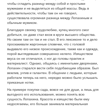
чтобы сгладить разницу между собой и простыми
мужиками и не выделяться из общей массы. Ведь в
действительности, чтобы там он не говорил,
существовала огромная разница между Лопахиным и
обычным мужиком.
Благодаря своему трудолюбию, купец многого смог
добиться, он даже стал вхож в круги высшего общества.
Но своим там он так и не стал. В его лексиконе то и дело
проскакивали жаргонные словечки, что с головой
выдавало его низкое происхождение, также как и одежда,
порой выглядевшая совершенно нелепо. Изяществом
вкуса он не отличался, с ног до головы практик и
материалист. Однако, общаясь с именитыми дворянами,
Лопахин старался вести себя подобающим образом. Был
вежлив, учтив и галантен. В общении с людьми, которые
работали теперь на него, нередко можно было услышать
приказные нотки.
На примере покупки сада, вовсе не для души, а лишь для
выгодного его использования, можно понять всю
сущность Лопахина. Красота и изящество были ему
недосягаемы, его больше занимала материальная