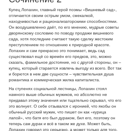
Купец Лопахин, главный герой поэмы «Вишневый сад»,
отличается своим острым умом, смекалкой,
находчивостью и рационализаторскими способностями.
Он воодушевленно даёт, по его мнению, мудрые советы
дворянскому сословию по поводу продажи вишневого
сада, хотя последние считают такую сделку жестоким
преступлением по отношению к природной красоте.
Лопахин и сам прекрасно это понимает, ведь сад
существовал ещё со времён его предков, это, можно
сказать, фамильное достояние, но с другой стороны, он –
купец, который старается извлечь выгоду из всего. Вот так
и борются в нем две сущности – чувствительная душа
романтика и коммерческая жилка капиталиста.
На ступенях социальной лестницы, Лопахин стоял
намного выше обычных мужиков, но абсолютно не
придавал этому значения или тщательно скрывал, что его
это волнует. О себе отзывался с иронией, что якобы он
обычный русский мужик, что пишет он как «курица
лапой», что батя его был дураком, бил его, поэтому он
теперь сам дурак и всё в таком же духе. Может быть,
Лопахин говорил это серьезно, а может только для того,