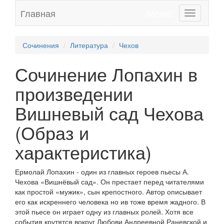
Главная
Меню:
Toggle
navigation
Сочинения
Литература
Чехов
Сочинение Лопахин в
произведении
Вишневый сад Чехова
(Образ и
характеристика)
Ермолай Лопахин - один из главных героев пьесы А.
Чехова «Вишнёвый сад». Он престает перед читателями
как простой «мужик», сын крепостного. Автор описывает
его как искреннего человека но ив тоже время жадного. В
этой пьесе он играет одну из главных ролей. Хотя все
события крутятся вокруг Любови Андреевной Раневской и