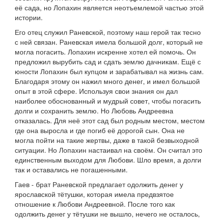
её сада, но Лопахин является неотъемлемой частью этой
истории.
Его отец служил Раневской, поэтому наш герой так тесно
с ней связан. Раневская имела большой долг, который не
могла погасить. Лопахин искренне хотел ей помочь. Он
предложил вырубить сад и сдать землю дачникам. Ещё с
юности Лопахин был купцом и зарабатывал на жизнь сам.
Благодаря этому он нажил много денег, и имел большой
опыт в этой сфере. Используя свои знания он дал
наиболее обоснованный и мудрый совет, чтобы погасить
долги и сохранить землю. Но Любовь Андреевна
отказалась. Для неё этот сад был родным местом, местом
где она выросла и где погиб её дорогой сын. Она не
могла пойти на такие жертвы, даже в такой безвыходной
ситуации. Но Лопахин настаивал на своём. Он считал это
единственным выходом для Любови. Шло время, а долги
так и оставались не погашенными.
Гаев - брат Раневской предлагает одолжить денег у
ярославской тётушки, которая имела предвзятое
отношение к Любови Андреевной. После того как
одолжить денег у тётушки не вышло, нечего не осталось,