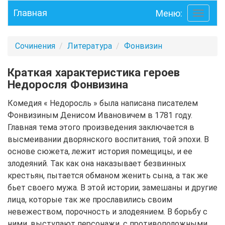
Главная
Меню:
Toggle
navigati
Сочинения
Литература
Фонвизин
Краткая характеристика героев
Недоросля Фонвизина
Комедия « Недоросль » была написана писателем
Фонвизиным Денисом Ивановичем в 1781 году.
Главная тема этого произведения заключается в
высмеивании дворянского воспитания, той эпохи. В
основе сюжета, лежит история помещицы, и ее
злодеяний. Так как она наказывает безвинных
крестьян, пытается обманом женить сына, а так же
бьет своего мужа. В этой истории, замешаны и другие
лица, которые так же прославились своим
невежеством, порочность и злодеянием. В борьбу с
ними, выступают персонажи, с противоположными