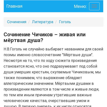
Главная
Меню:
Toggle
navigati
Сочинения
Литература
Гоголь
Сочинение Чичиков – живая или
мёртвая душа?
Н.В.Гоголь не случайно выбирает названием для своей
поэмы именно словосочетание "Мёртвые души".
Несмотря на то, что по ходу сюжета произведения
становится ясно, что оно подразумевает под собой
души умерших крестьян, скупаемые Чичиковым, мы
также понимаем, что выражение обладает
аллегорическим значением. Мёртвыми душами в
произведении являются в том числе и живые люди,
по тем или иным причинам утратившие важные
человеческие качества, очерствевшие умом и
душою. В первую очередь, к их числу относятся