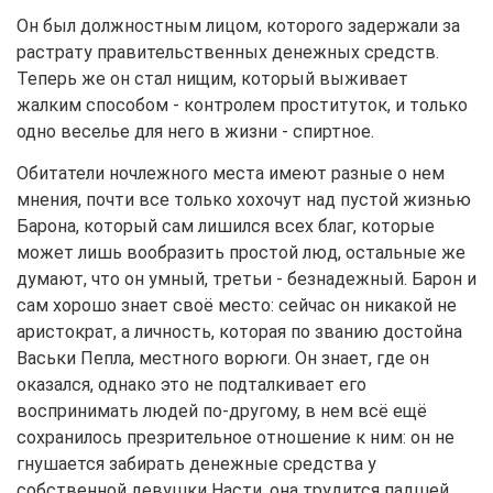
Он был должностным лицом, которого задержали за
растрату правительственных денежных средств.
Теперь же он стал нищим, который выживает
жалким способом - контролем проституток, и только
одно веселье для него в жизни - спиртное.
Обитатели ночлежного места имеют разные о нем
мнения, почти все только хохочут над пустой жизнью
Барона, который сам лишился всех благ, которые
может лишь вообразить простой люд, остальные же
думают, что он умный, третьи - безнадежный. Барон и
сам хорошо знает своё место: сейчас он никакой не
аристократ, а личность, которая по званию достойна
Васьки Пепла, местного ворюги. Он знает, где он
оказался, однако это не подталкивает его
воспринимать людей по-другому, в нем всё ещё
сохранилось презрительное отношение к ним: он не
гнушается забирать денежные средства у
собственной девушки Насти, она трудится падшей