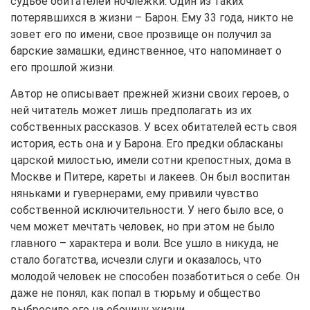
судьбе обитателей ночлежки. Один из таких
потерявшихся в жизни – Барон. Ему 33 года, никто не
зовет его по имени, свое прозвище он получил за
барские замашки, единственное, что напоминает о
его прошлой жизни.
Автор не описывает прежней жизни своих героев, о
ней читатель может лишь предполагать из их
собственных рассказов. У всех обитателей есть своя
история, есть она и у Барона. Его предки обласканы
царской милостью, имели сотни крепостных, дома в
Москве и Питере, кареты и лакеев. Он был воспитан
няньками и гувернерами, ему привили чувство
собственной исключительности. У него было все, о
чем может мечтать человек, но при этом не было
главного – характера и воли. Все ушло в никуда, не
стало богатства, исчезли слуги и оказалось, что
молодой человек не способен позаботиться о себе. Он
даже не понял, как попал в тюрьму и общество
выбросило его на обочину жизни.