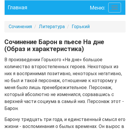
Главная
Меню:
Toggle
navigati
Сочинения
Литература
Горький
Сочинение Барон в пьесе На дне
(Образ и характеристика)
В произведении Горького «На дне» большое
количество второстепенных героев. Некоторых из
них я воспринимал позитивно, некоторых негативно,
но был и такой персонаж, отношение к которому у
меня было лишь пренебрежительное. Персонаж,
который абсолютно не изменился, сорвавшись с
верхней части социума в самый низ. Персонаж этот -
Барон.
Барону тридцать три года, и единственный смысл его
жизни - воспоминания о былых временах. Он вырос в