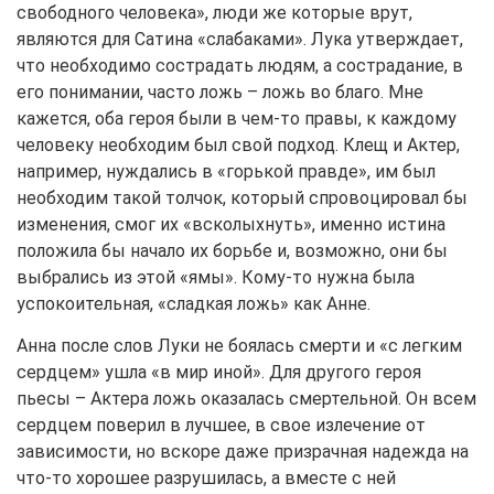
свободного человека», люди же которые врут,
являются для Сатина «слабаками». Лука утверждает,
что необходимо сострадать людям, а сострадание, в
его понимании, часто ложь – ложь во благо. Мне
кажется, оба героя были в чем-то правы, к каждому
человеку необходим был свой подход. Клещ и Актер,
например, нуждались в «горькой правде», им был
необходим такой толчок, который спровоцировал бы
изменения, смог их «всколыхнуть», именно истина
положила бы начало их борьбе и, возможно, они бы
выбрались из этой «ямы». Кому-то нужна была
успокоительная, «сладкая ложь» как Анне.
Анна после слов Луки не боялась смерти и «с легким
сердцем» ушла «в мир иной». Для другого героя
пьесы – Актера ложь оказалась смертельной. Он всем
сердцем поверил в лучшее, в свое излечение от
зависимости, но вскоре даже призрачная надежда на
что-то хорошее разрушилась, а вместе с ней