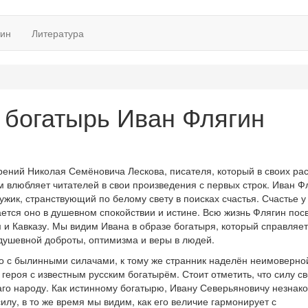
тин
Литература
 богатырь Иван Флягин
рений Николая Семёновича Лескова, писателя, который в своих рас
м влюбляет читателей в свои произведения с первых строк. Иван Ф
жик, странствующий по белому свету в поисках счастья. Счастье у
чается оно в душевном спокойствии и истине. Всю жизнь Флягин пос
 и Кавказу. Мы видим Ивана в образе богатыря, который справляет
 душевной доброты, оптимизма и веры в людей.
о с былинными силачами, к тому же странник наделён неимоверно
 героя с известным русским богатырём. Стоит отметить, что силу с
аго народу. Как истинному богатырю, Ивану Северьяновичу незнак
илу, в то же время мы видим, как его величие гармонирует с