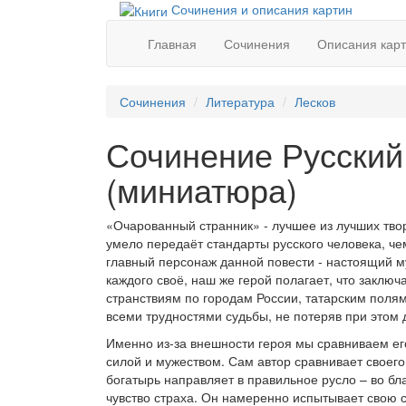
Сочинения и описания картин
Главная
Сочинения
Описания кар
Сочинения
Литература
Лесков
Сочинение Русский
(миниатюра)
«Очарованный странник» - лучшее из лучших тво
умело передаёт стандарты русского человека, че
главный персонаж данной повести - настоящий му
каждого своё, наш же герой полагает, что заклю
странствиям по городам России, татарским полям
всеми трудностями судьбы, не потеряв при этом
Именно из-за внешности героя мы сравниваем ег
силой и мужеством. Сам автор сравнивает своего
богатырь направляет в правильное русло – во бл
чувство страха. Он намеренно испытывает свою с