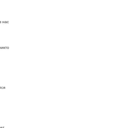
з нас
никто
тся
лет