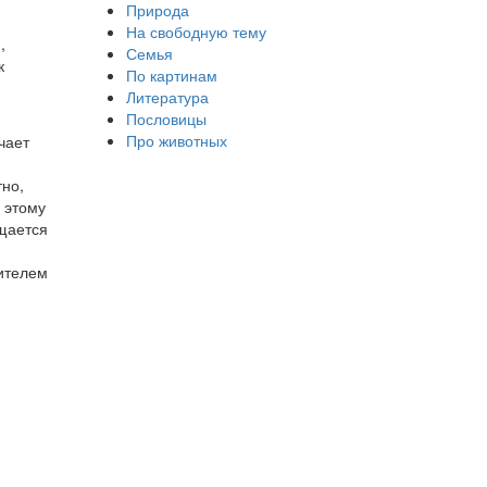
Природа
На свободную тему
,
Семья
к
По картинам
Литература
Пословицы
Про животных
чает
тно,
 этому
ощается
жителем