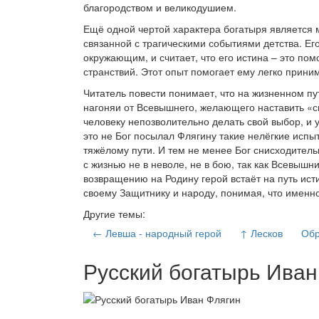
благородством и великодушием.
Ещё одной чертой характера богатыря является 
связанной с трагическими событиями детства. Ег
окружающим, и считает, что его истина – это п
странствий. Этот опыт помогает ему легко приним
Читатель повести понимает, что на жизненном пу
нагоняи от Всевышнего, желающего наставить «с
человеку непозволительно делать свой выбор, и 
это не Бог посылал Флягину такие нелёгкие испыт
тяжёлому пути. И тем не менее Бог снисходительн
с жизнью не в неволе, не в бою, так как Всевыш
возвращению на Родину герой встаёт на путь ис
своему Защитнику и народу, понимая, что именно
Другие темы:
← Левша - народный герой
↑ Лесков
Обр
Русский богатырь Иван