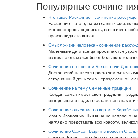
Популярные сочинени
Что такое Раскаяние - сочинение рассужден
Раскаяние – это одна из главных составля
мог со стороны оценивать, взвешивать собс
произошедшего вывод.
Смысл жизни человека - сочинение рассуж
Маленькие дети всегда просыпаются утром 
из них не отказался бы от большого количе
Сочинение по повести Белые ночи Достоев
Достоевский написал просто замечательную
сегодняшний день тема неразделенной люб
Сочинение на тему Семейные традиции
Каждая семья имеет свои традиции. Тради
интересным и надолго останется в памяти 
Сочинение-описание по картине Корабель
Ивана Ивановича Шишкина не напрасно назы
наглядно представить всю красоту, великол
Сочинение Самсон Вырин в повести Станци
Самсон Вырин – это образ маленького скро