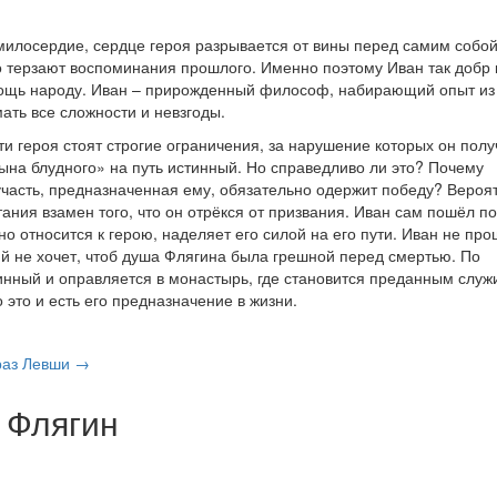
милосердие, сердце героя разрывается от вины перед самим собой
о терзают воспоминания прошлого. Именно поэтому Иван так добр 
омощь народу. Иван – прирожденный философ, набирающий опыт из
ать все сложности и невзгоды.
ти героя стоят строгие ограничения, за нарушение которых он полу
ына блудного» на путь истинный. Но справедливо ли это? Почему
участь, предназначенная ему, обязательно одержит победу? Вероя
ания взамен того, что он отрёкся от призвания. Иван сам пошёл по
о относится к герою, наделяет его силой на его пути. Иван не пр
ний не хочет, чтоб душа Флягина была грешной перед смертью. По
тинный и оправляется в монастырь, где становится преданным слу
 это и есть его предназначение в жизни.
аз Левши →
 Флягин