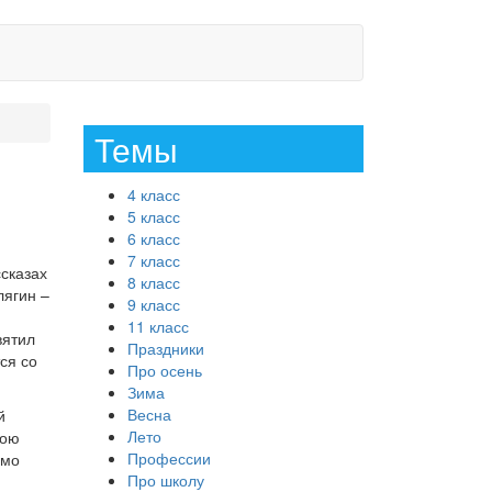
Темы
4 класс
5 класс
6 класс
7 класс
сказах
8 класс
лягин –
9 класс
11 класс
вятил
Праздники
ся со
Про осень
Зима
Весна
й
Лето
вою
Профессии
омо
Про школу