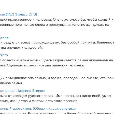
я
ие (15.3 9 класс ОГЭ)
ющих нравственности человека. Очень хотелось бы, чтобы каждый и
твенные негативные слова и проступки, и, конечно же, делать их
дение
и радуются всему происходящему, без особой причины. Конечно, 
ства игрушек и сладостей.
ского
 повесть «Белые ночи». Здесь затрагивается самая актуальная на
ви. Однажды встретились два одиноких человека
ции объединяют всю семью, и время, проведенное вместе, станови
членов семьи.
ная роща Шишкина 5 класс
вают «певцом русского леса». Именно он, как никто иной, умел
епие, изящество и мистичность этого явления.
онный смотритель (Образ и характеристика)
много человека. Вначале повести – это бодрый и свежий мужчина 