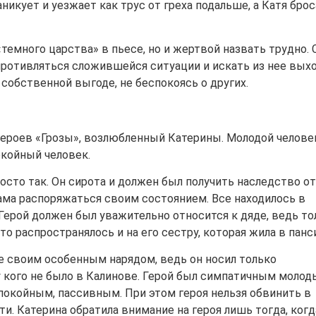
никует и уезжает как трус от греха подальше, а Катя бро
темного царства» в пьесе, но и жертвой назвать трудно. 
противляться сложившейся ситуации и искать из нее выхо
собственной выгоде, не беспокоясь о других.
 героев «Грозы», возлюбленный Катерины. Молодой челове
окойный человек.
осто так. Он сирота и должен был получить наследство от
ама распоряжаться своим состоянием. Все находилось в
Герой должен был уважительно относится к дяде, ведь то
то распространялось и на его сестру, которая жила в панс
е своим особенным нарядом, ведь он носил только
у кого не было в Калинове. Герой был симпатичным моло
покойным, пассивным. При этом героя нельзя обвинить в
и. Катерина обратила внимание на героя лишь тогда, когд