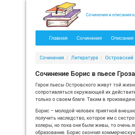
Сочинения и описания к
Главная
Сочинения
Описания 
Сочинения
Литература
Островский
Сочинение Борис в пьесе Гроза
Герои пьесы Островского живут той жизнью
сопротивляться окружающей их действите
только о своем благе. Таким в произведен
Борис – молодой человек приятной внешно
получить наследство, которое им с сестро
холеры, но пока они были живы, то очень 
образование. Борис окончил коммерческу