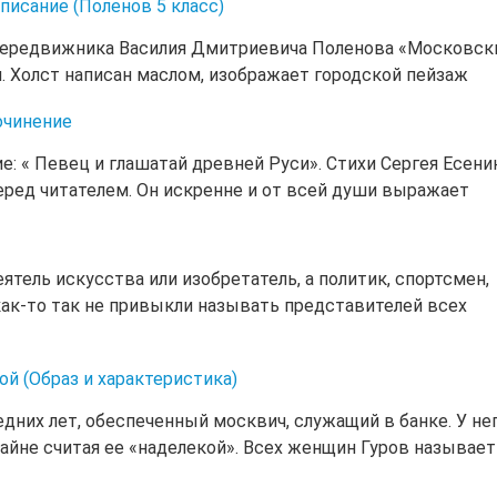
писание (Поленов 5 класс)
-передвижника Василия Дмитриевича Поленова «Московск
н. Холст написан маслом, изображает городской пейзаж
сочинение
ие: « Певец и глашатай древней Руси». Стихи Сергея Есени
ред читателем. Он искренне и от всей души выражает
еятель искусства или изобретатель, а политик, спортсмен,
как-то так не привыкли называть представителей всех
ой (Образ и характеристика)
них лет, обеспеченный москвич, служащий в банке. У не
тайне считая ее «наделекой». Всех женщин Гуров называет