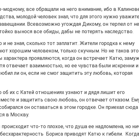
-модному, все обращали на него внимание, ибо в Калинов
дства, молодой человек знал, что для этого нужно уважит
 завещании. Всевозможно угождая Дикому, он терпел от н
тойко вынося все обиды, дабы не потерять наследство.
о и не зная, сколько тот заплатит. Жители городка к нему
тают хорошим человеком, только скучным. Но не таков это
ты характера проявляются, когда он встречает Катю, зам
тя отвечает взаимностью, но ее чувства были искренни и
 любил ли он, если не смог защитить эту любовь, которая
о об их с Катей отношениях узнают и дядя лишит его
вместе и защитить свою любовь, он отвечает отказом. Ем
собирался он оставаться в этом городке. Он приехал сюда
ся в Москву.
 происходит что-то плохое, что душа ее надломлена, но н
, бесхарактерность Бориса приводят Катю к гибели. Когд