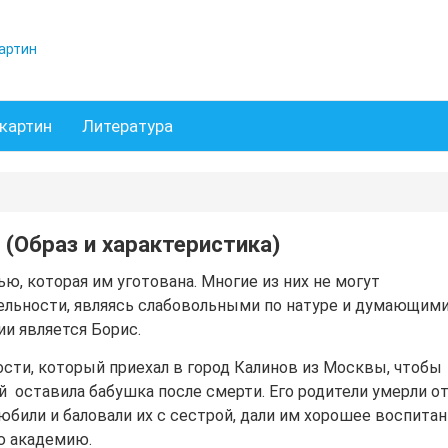
артин
картин
Литература
 (Образ и характеристика)
, которая им уготована. Многие из них не могут
льности, являясь слабовольными по натуре и думающим
ии является Борис.
сти, который приехал в город Калинов из Москвы, чтобы
й оставила бабушка после смерти. Его родители умерли о
любили и баловали их с сестрой, дали им хорошее воспитан
ю академию.