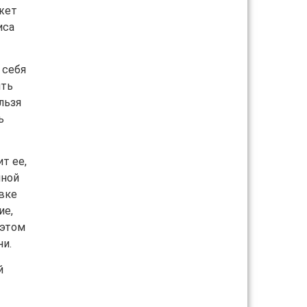
ожет
иса
 себя
ять
льзя
ь
т ее,
нной
овке
ие,
 этом
ни.
й