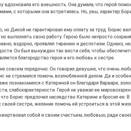
ку вдохновила его внешность. Она думала, что герой пом
ами, с которыми она встретилась. Но, увы, характер Бор
, но Дикой не гарантировал ему оплату за труд. Борис вел
тно выполнять свою работу. Герою было непросто сохран
равно, вздорно, проявлял тиранию и деспотизм. Однако, не
ости. Он был вынужден так вести себя, чтобы обеспечит
ляется благородство героя и его любовь к сестре.
не совсем порядочно. Он говорил девушке, что очень люби
рис не стремился помочь возлюбленной делом. Да и особе
Даже познакомился с Катериной он благодаря Варваре, зол
ти, слабохарактерности. Герой не уважал ее мировоззрен
что Борис предпочел наследство Катерине и бросил ее. В
 своей сестре, желание помочь ей устроиться в этой жиз
пожертвовал собой и своим счастьем, любовью, ради свое