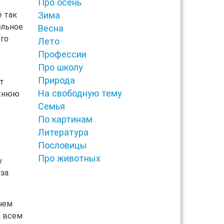
Про осень
е так
Зима
ельное
Весна
его
Лето
Профессии
Про школу
Природа
т
На свободную тему
ужнюю
Семья
По картинам
Литература
Пословицы
Про животных
у
 за
ичем
а всем