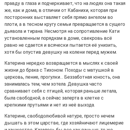
правду в глаза и подчеркивает, что на людях она такая
же, как и дома, в отличии от Кабанихи, которая при
посторонних выставляет себя прямо ангелом во
плоти, а в тесном кругу семьи превращается в сущего
дьявола и тирана. Несмотря на сопротивление Кати
установленным порядкам в доме, свекровь всё
равно не сдается и всячески пытается её унизить,
хотя бы опустив девушку на колени перед мужем.
Катерина нередко возвращается в мыслях к своей
жизни до брака с Тихоном. Походы с матушкой в
церковь, пение, прогулки… Беззаботная юность, она
занималась тем, чем хотела. Девушка часто
сравнивает себя с птицей, которая раньше летала,
была свободной, а сейчас заперта в клетке с
крепкими прутьями и нет из неё выхода.
Катерине, свободолюбивой натуре, просто нечем
дышать в этом царстве, где хозяйничают лицемерие
и ханжество. Казалось бы все как раньше: те же