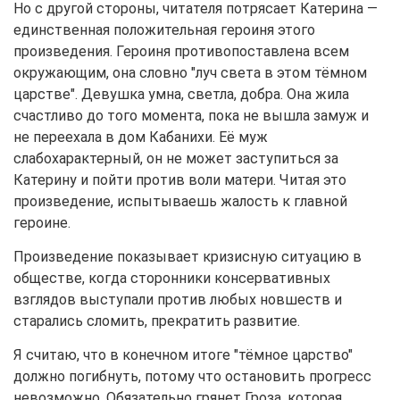
Но с другой стороны, читателя потрясает Катерина —
единственная положительная героиня этого
произведения. Героиня противопоставлена всем
окружающим, она словно "луч света в этом тёмном
царстве". Девушка умна, светла, добра. Она жила
счастливо до того момента, пока не вышла замуж и
не переехала в дом Кабанихи. Её муж
слабохарактерный, он не может заступиться за
Катерину и пойти против воли матери. Читая это
произведение, испытываешь жалость к главной
героине.
Произведение показывает кризисную ситуацию в
обществе, когда сторонники консервативных
взглядов выступали против любых новшеств и
старались сломить, прекратить развитие.
Я считаю, что в конечном итоге "тёмное царство"
должно погибнуть, потому что остановить прогресс
невозможно. Обязательно грянет Гроза, которая