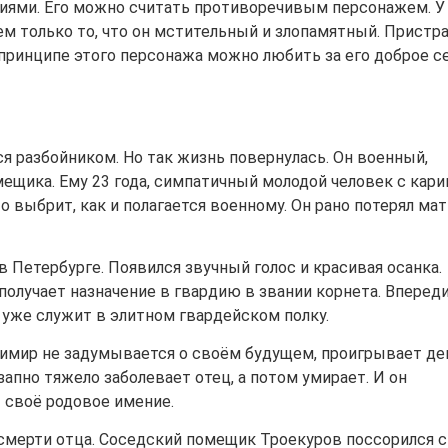
иями. Его можно считать противоречивым персонажем. У
ем только то, что он мстительный и злопамятный. Пристр
В принципе этого персонажа можно любить за его доброе с
я разбойником. Но так жизнь повернулась. Он военный,
ещика. Ему 23 года, симпатичный молодой человек с кар
 выбрит, как и полагается военному. Он рано потерял мать
в Петербурге. Появился звучный голос и красивая осанка.
олучает назначение в гвардию в звании корнета. Впереди
 уже служит в элитном гвардейском полку.
димир не задумывается о своём будущем, проигрывает де
запно тяжело заболевает отец, а потом умирает. И он
 своё родовое имение.
смерти отца. Соседский помещик Троекуров поссорился с