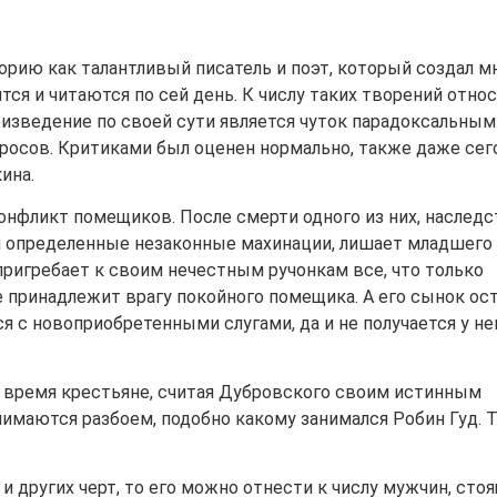
рию как талантливый писатель и поэт, который создал м
ся и читаются по сей день. К числу таких творений отно
изведение по своей сути является чуток парадоксальным
осов. Критиками был оценен нормально, также даже сег
ина.
онфликт помещиков. После смерти одного из них, наследс
одя определенные незаконные махинации, лишает младшего
пригребает к своим нечестным ручонкам все, что только
е принадлежит врагу покойного помещика. А его сынок ос
я с новоприобретенными слугами, да и не получается у не
я время крестьяне, считая Дубровского своим истинным
анимаются разбоем, подобно какому занимался Робин Гуд. 
а и других черт, то его можно отнести к числу мужчин, сто