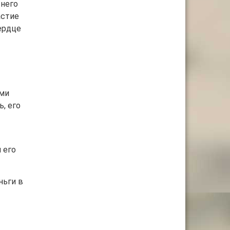
 него
астие
ердце
ими
, его
 его
ньги в