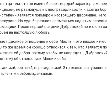
го отца тем, что он имеет более твердый характер и менее
бициозен, не равнодушен к несправедливости и всегда бор
-то степени является примером настоящего дворянина. Чего
Троекурова. Но судьба решает посмеяться над этим персо
помещики. После первой встречи Дубровский не в силах з
собен на настоящую любовь.
ет двоякое отношение к себе. Месть – это плохое качес
 то же время он хорошо относится к тем, кто является по
желает ей добра, потому, чтобы не навредить, Дубровски
ляет ему об отношениях Маши и себя.
равдивый, честный, справедливый. Это вызывает уважени
и грязными рабовладельцами.