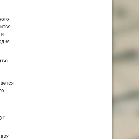
ного
сится
 и
одня
тво
тается
го
Тут
ящих