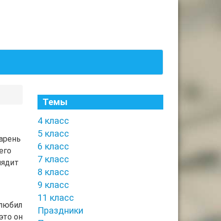
Темы
4 класс
5 класс
арень
6 класс
его
7 класс
лядит
8 класс
9 класс
11 класс
 любил
Праздники
это он