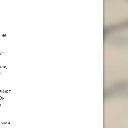
й
 не
ет
ни,
о
учают
Он
а
рными