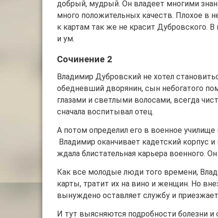
добрый, мудрый. Он владеет многими знан
много положительных качеств. Плохое в н
к картам так же не красит Дубровского. 
и ум.
Сочинение 2
Владимир Дубровский не хотел становитьс
обедневший дворянин, сын небогатого пом
глазами и светлыми волосами, всегда чисто
сначала воспитывал отец.
А потом определил его в военное училище 
Владимир оканчивает кадетский корпус и п
ждала блистательная карьера военного. Он
Как все молодые люди того времени, Вла
карты, тратит их на вино и женщин. Но вне
вынуждено оставляет службу и приезжает
И тут выясняются подробности болезни и 