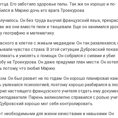
тца. Его заботило здоровье папы. Так же он хорошо и по-
ился в Марию дочь его врага Троекурова.
 получалось. Он без труда выучил французский язык, прекра
так же они вместе пели и танцевали. Еще он занимался уро
му географию и математику.
вского в клетке с живым медведем. Он так развлекался, 
ывали чувство страха. В этой ситуации Дубровский показ
плакать и умолять о помощи. Он собрался с силами и убил
бу на Троекурова. Он даже придумал план мести. Он хотел
ть потому, что любил Марию.
м. Он был развит не по годам. Он хорошо планировал ка
ь увлекался психологией, поэтому хорошо разбирался в лю
орил настоящего французского учителя отдать ему докуме
еподавателя. Парень великолепно справился с ролью учи
 Дубровский хорошо мог себя контролировать.
ет необходимыми для жизни качествами и навыками. Он