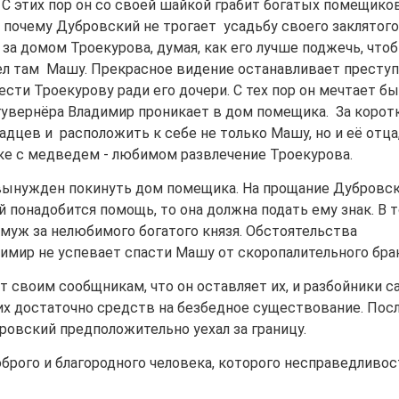
С этих пор он со своей шайкой грабит богатых помещико
, почему Дубровский не трогает усадьбу своего заклятого
 за домом Троекурова, думая, как его лучше поджечь, что
л там Машу. Прекрасное видение останавливает престу
сти Троекурову ради его дочери. С тех пор он мечтает б
гувернёра Владимир проникает в дом помещика. За корот
дцев и расположить к себе не только Машу, но и её отца
ке с медведем - любимом развлечение Троекурова.
н вынужден покинуть дом помещика. На прощание Дубровс
й понадобится помощь, то она должна подать ему знак. В 
муж за нелюбимого богатого князя. Обстоятельства
мир не успевает спасти Машу от скоропалительного брак
 своим сообщникам, что он оставляет их, и разбойники с
них достаточно средств на безбедное существование. Пос
бровский предположительно уехал за границу.
оброго и благородного человека, которого несправедливос