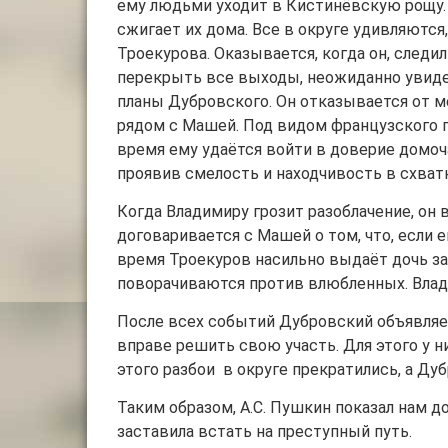
ему людьми уходит в Кистинёвскую рощу. 
сжигает их дома. Все в округе удивляются
Троекурова. Оказывается, когда он, следил
перекрыть все выходы, неожиданно увиде
планы Дубровского. Он отказывается от ме
рядом с Машей. Под видом французского 
время ему удаётся войти в доверие домоча
проявив смелость и находчивость в схват
Когда Владимиру грозит разоблачение, о
договаривается с Машей о том, что, если е
время Троекуров насильно выдаёт дочь за
поворачиваются против влюбленных. Влади
После всех событий Дубровский объявляет
вправе решить свою участь. Для этого у 
этого разбои в округе прекратились, а Ду
Таким образом, А.С. Пушкин показал нам д
заставила встать на преступный путь.