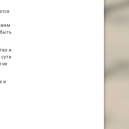
ется
нажем
абыть
тво и
 сути
й не
е и