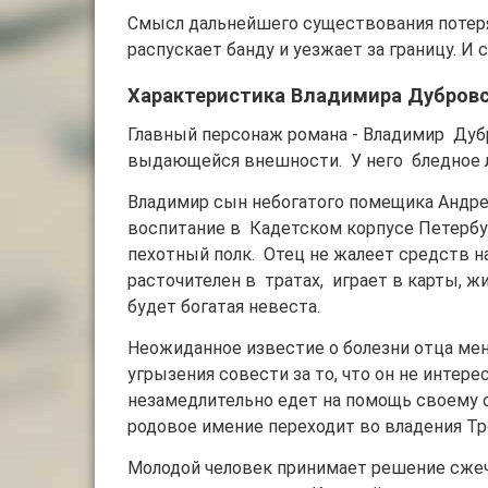
Смысл дальнейшего существования потерян
распускает банду и уезжает за границу. И
Характеристика Владимира Дубровс
Главный персонаж романа - Владимир Дубр
выдающейся внешности. У него бледное ли
Владимир сын небогатого помещика Андрея
воспитание в Кадетском корпусе Петербу
пехотный полк. Отец не жалеет средств н
расточителен в тратах, играет в карты, жи
будет богатая невеста.
Неожиданное известие о болезни отца мен
угрызения совести за то, что он не интер
незамедлительно едет на помощь своему о
родовое имение переходит во владения Тр
Молодой человек принимает решение сжечь