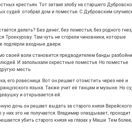
остных крестьян. Тот затаил злобу на старшего Дубровско
ых судей отобрал дом и поместье. С Дубровским случилс
таётся делать? Без денег, без поместья, без родного гнез
ся Троекурову. Там чуть не сгорели чиновники, которые
е подпёрли входные двери.
мо своей воли становится предводителем банды разбойни
х людей. И заполыхали окрестные поместья. Но поместье
 другую месть.
ка, его ровесница. Вот он решает отомстить через неё и
ранцузского языка. Также учит её танцам и музыке. Но с
девушку и открывается ей.
нную дочь он решает выдать за старого князя Верейского
у них это не получается. Владимир опаздывает, проходит
ешается убить старого князя на глазах у Маши. Тем более,