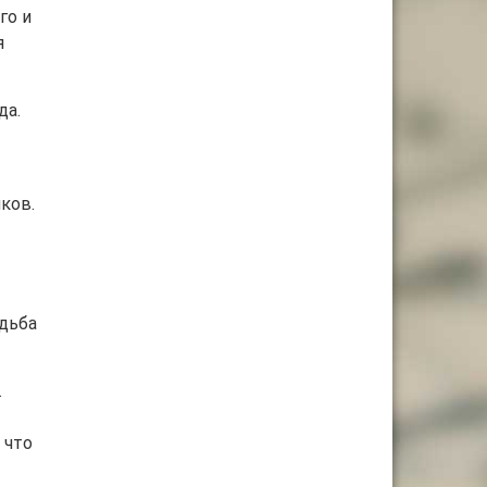
го и
я
да.
ков.
удьба
.
 что