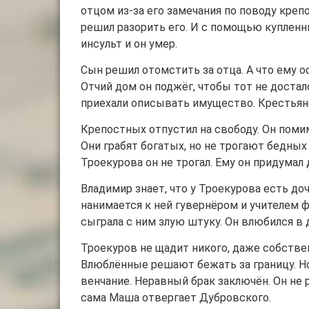
отцом из-за его замечания по поводу креп
решил разорить его. И с помощью купленн
инсульт и он умер.
Сын решил отомстить за отца. А что ему ос
Отчий дом он поджёг, чтобы тот не достал
приехали описывать имущество. Крестьян
Крепостных отпустил на свободу. Он поми
Они грабят богатых, но не трогают бедны
Троекурова он не трогал. Ему он придумал
Владимир знает, что у Троекурова есть доч
нанимается к ней гувернёром и учителем ф
сыграла с ним злую штуку. Он влюбился в 
Троекуров не щадит никого, даже собстве
Влюблённые решают бежать за границу. Но 
венчание. Неравный брак заключён. Он не р
сама Маша отвергает Дубровского.