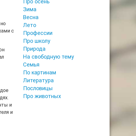
Про осень
Зима
Весна
сно
Лето
ками с
Профессии
Про школу
Природа
он
На свободную тему
ал
Семья
По картинам
Литература
Пословицы
ждое
Про животных
дях.
нты и
теля и