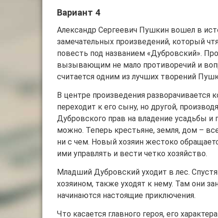
Вариант 4
Александр Сергеевич Пушкин вошел в исто
замечательных произведений, который чтят
повесть под названием «Дубровский». Про
вызывающим не мало противоречий и вопр
считается одним из лучших творений Пушк
В центре произведения разворачивается к
переходит к его сыну, но другой, произв
Дубровского прав на владение усадьбы и 
можно. Теперь крестьяне, земля, дом – вс
ни с чем. Новый хозяин жестоко обращаетс
ими управлять и вести четко хозяйство.
Младший Дубровский уходит в лес. Спуст
хозяином, также уходят к нему. Там они з
начинаются настоящие приключения.
Что касается главного героя, его характер