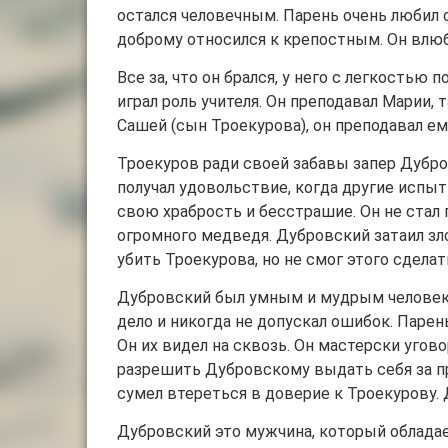
остался человечным. Парень очень любил о
доброму относился к крепостным. Он влюб
Все за, что он брался, у него с легкостью
играл роль учителя. Он преподавал Марии, 
Сашей (сын Троекурова), он преподавал е
Троекуров ради своей забавы запер Дубро
получал удовольствие, когда другие испыт
свою храбрость и бесстрашие. Он не стал 
огромного медведя. Дубровский затаил зло
убить Троекурова, но не смог этого сдела
Дубровский был умным и мудрым человеко
дело и никогда не допускал ошибок. Парен
Он их видел на сквозь. Он мастерски угов
разрешить Дубровскому выдать себя за пр
сумел втереться в доверие к Троекурову.
Дубровский это мужчина, который облада