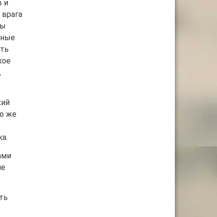
в и
 врага
бы
пные
ыть
кое
,
кий
то же
а.
ами
ле
ть