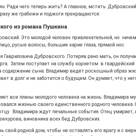
. Ради чего теперь жить? А главное, мстить. Дубровски
 сразу же грабежи и поджоги прекращаются.
кого из романа Пушкина
овский. Это молодой человек привлекательной, но ничем
цо, русые волосы, большие карие глаза, прямой нос.
 Гавриловича Дубровского. Потеряв рано мать, он получа
рга. Затем поступает на службу корнетом в гвардейский
а содержание сына. Владимир ведёт роскошный образ жиз
вет в долг и не заботится о будущем. Он думает, что у нег
яет все планы молодого человека на жизнь. Владимира м
есовался жизнью своего единственного родного человека. 
тцу. Владимира ждут печальные события. Отец умирает, 
оекурова, виновника всех бед Дубровских.
 свой родной дом, чтобы не оставлять его врагу и с ве