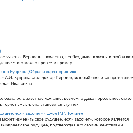
я
)
ое чувство. Верность – качество, необходимое в жизни и любви каж
ждение этого можно привести пример
ктор Куприна (Образ и характеристика)
» А.И. Куприна стал доктор Пирогов, который является прототипо
колая Ивановича
ловека есть заветное желание, возможно даже нереальное, сказо
нь теряет смысл, она становится скучной
ущее, если захочет» - Джон Р.Р. Толкиен
 может изменить свое будущее, если захочет», которое является
 выбирает свое будущее, подтверждая его своими действиями.