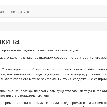
тин
Литература
шкина
я огромное наследие в разных жанрах литературы.
, его даже называют создателем современного литературного язы
и. Стихотворения его были посвящены разным темам: любви, войне
истам, его отношение к существующему строю и лицам, управляющи
ем этого стали его меткие эпиграммы и стихи, содержащие сатирич
вой лирике, поэт критиковал и сам существовавший тогда в России
против его отрицательных черт.
экспериментировал с новыми жанрами, создав роман в стихах «Евге