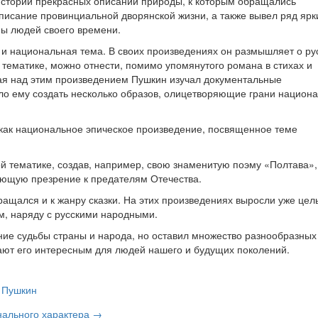
истории прекрасных описаний природы, к которым обращались
писание провинциальной дворянской жизни, а также вывел ряд ярк
ы людей своего времени.
т и национальная тема. В своих произведениях он размышляет о ру
 тематике, можно отнести, помимо упомянутого романа в стихах и
ая над этим произведением Пушкин изучал документальные
ило ему создать несколько образов, олицетворяющие грани национ
как национальное эпическое произведение, посвященное теме
 тематике, создав, например, свою знаменитую поэму «Полтава»,
ющую презрение к предателям Отечества.
щался и к жанру сказки. На этих произведениях выросли уже цел
м, наряду с русскими народными.
ние судьбы страны и народа, но оставил множество разнообразных
ают его интересным для людей нашего и будущих поколений.
 Пушкин
нального характера →