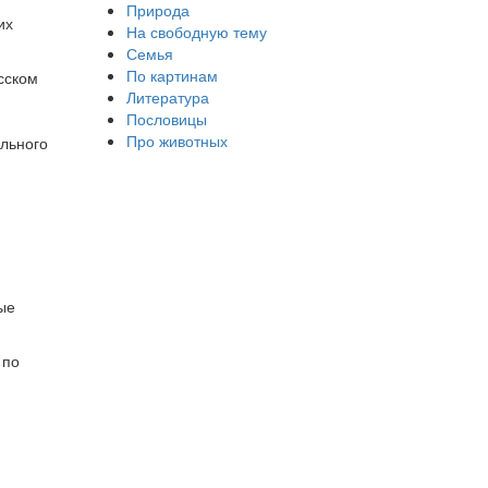
Природа
их
На свободную тему
Семья
По картинам
сском
Литература
Пословицы
Про животных
ального
ые
 по