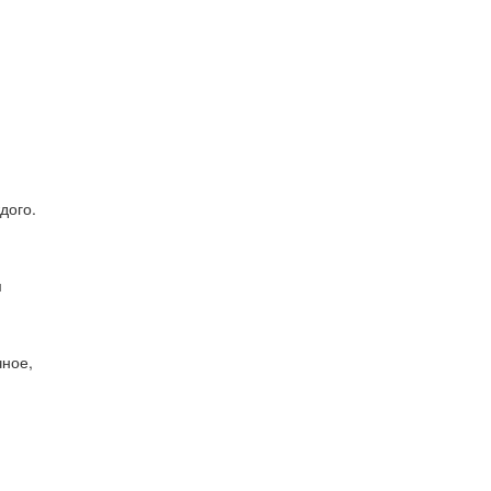
дого.
м
чное,