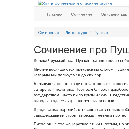
Сочинения и описания картин
Главная
Сочинения
Описания кар
Сочинения
Литература
Пушкин
Сочинение про Пу
Великий русский поэт Пушкин оставил после себ
Многие восхищаются прекрасным слогом Пушкина
которым мы пользуемся до сих пор.
Большую часть его творчества относится к поэзи
сатире или политике. Поэт был близок к декабр
государством, часто было критическим. Следстви
выпады в адрес лиц, наделенных властью.
В ряде стихотворений, относящихся к вольнолюби
самодержавный строй, выражал гневный протест 
Писал он не только короткие стихи и поэмы, но 