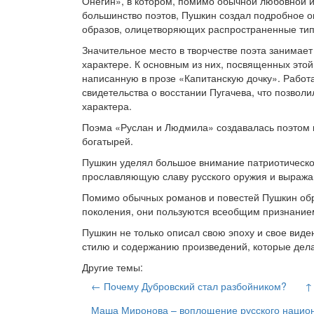
Онегин», в котором, помимо обычной любовной 
большинство поэтов, Пушкин создал подробное о
образов, олицетворяющих распространенные тип
Значительное место в творчестве поэта занимае
характере. К основным из них, посвященных этой
написанную в прозе «Капитанскую дочку». Работ
свидетельства о восстании Пугачева, что позвол
характера.
Поэма «Руслан и Людмила» создавалась поэтом 
богатырей.
Пушкин уделял большое внимание патриотической
прославляющую славу русского оружия и выража
Помимо обычных романов и повестей Пушкин обра
поколения, они пользуются всеобщим признание
Пушкин не только описал свою эпоху и свое виде
стилю и содержанию произведений, которые дел
Другие темы:
← Почему Дубровский стал разбойником?
↑
Маша Миронова – воплощение русского нацио