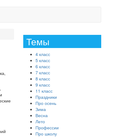
Темы
4 класс
5 класс
6 класс
7 класс
ка,
8 класс
9 класс
,
11 класс
м
Праздники
еские
Про осень
Зима
Весна
Лето
Профессии
ний
Про школу