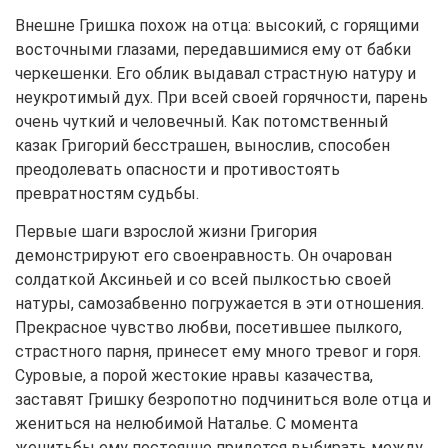
Внешне Гришка похож на отца: высокий, с горящими
восточными глазами, передавшимися ему от бабки
черкешенки. Его облик выдавал страстную натуру и
неукротимый дух. При всей своей горячности, парень
очень чуткий и человечный. Как потомственный
казак Григорий бесстрашен, вынослив, способен
преодолевать опасности и противостоять
превратностям судьбы.
Первые шаги взрослой жизни Григория
демонстрируют его своенравность. Он очарован
солдаткой Аксиньей и со всей пылкостью своей
натуры, самозабвенно погружается в эти отношения.
Прекрасное чувство любви, посетившее пылкого,
страстного парня, принесет ему много тревог и горя.
Суровые, а порой жестокие нравы казачества,
заставят Гришку безропотно подчиниться воле отца и
жениться на нелюбимой Наталье. С момента
женитьбы ему постоянно придется выбирать между