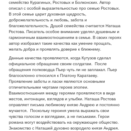
семейство Курагиных, Ростовых и Болконских. Автор
описал с особой выразительностью про семью Ростовых.
В этой семье царит духовная щедрость,
доброжелательность и любовь, забота и
благожелательность. Душой семейства считается Наташа
Ростова. Писатель особое внимание уделял душевным и
гармоничным взаимоотношениям в семье. В своих героях
автор изобразил такие качества как умение прощать,
желать добра и проявлять доверие к ближнему.
Данные качества проявляются, когда Кутузов сделал
официальное обращение своим солдатам. После
обращения полководца Пьер чуть ли не заплакал. Пьер
благосклонно относился к Платону Каратаеву.
Проявление заботы и ласки являются основными
отличительными чертами героев эпопеи.
Взаимоотношения между героями проявляются в виде
жестов, интонации, взглядов и улыбки. Наташа Ростова
оправляет письма любимому князю Андрею и постоянно
мучается. Поскольку героиня умела выражать свои
чувства голосом и взглядами, а не письмами. Герои
романа могут воздействовать на окружающее общество.
Знакомство с Наташей духовно возродило князя Андрея.