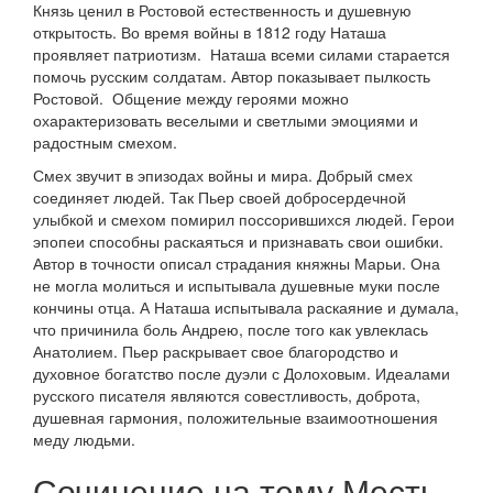
Князь ценил в Ростовой естественность и душевную
открытость. Во время войны в 1812 году Наташа
проявляет патриотизм. Наташа всеми силами старается
помочь русским солдатам. Автор показывает пылкость
Ростовой. Общение между героями можно
охарактеризовать веселыми и светлыми эмоциями и
радостным смехом.
Смех звучит в эпизодах войны и мира. Добрый смех
соединяет людей. Так Пьер своей добросердечной
улыбкой и смехом помирил поссорившихся людей. Герои
эпопеи способны раскаяться и признавать свои ошибки.
Автор в точности описал страдания княжны Марьи. Она
не могла молиться и испытывала душевные муки после
кончины отца. А Наташа испытывала раскаяние и думала,
что причинила боль Андрею, после того как увлеклась
Анатолием. Пьер раскрывает свое благородство и
духовное богатство после дуэли с Долоховым. Идеалами
русского писателя являются совестливость, доброта,
душевная гармония, положительные взаимоотношения
меду людьми.
Сочинение на тему Месть