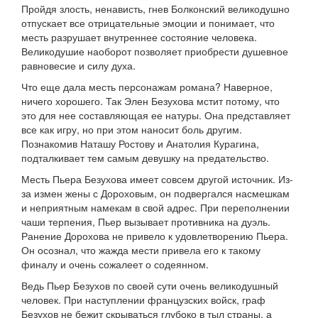
Пройдя злость, ненависть, гнев Болконский великодушно
отпускает все отрицательные эмоции и понимает, что
месть разрушает внутреннее состояние человека.
Великодушие наоборот позволяет приобрести душевное
равновесие и силу духа.
Что еще дала месть персонажам романа? Наверное,
ничего хорошего. Так Элен Безухова мстит потому, что
это для нее составляющая ее натуры. Она представляет
все как игру, но при этом наносит боль другим.
Познакомив Наташу Ростову и Анатолия Курагина,
подталкивает тем самым девушку на предательство.
Месть Пьера Безухова имеет совсем другой источник. Из-
за измен жены с Дороховым, он подвергался насмешкам
и неприятным намекам в свой адрес. При переполнении
чаши терпения, Пьер вызывает противника на дуэль.
Ранение Дорохова не привело к удовлетворению Пьера.
Он осознал, что жажда мести привела его к такому
финалу и очень сожалеет о содеянном.
Ведь Пьер Безухов по своей сути очень великодушный
человек. При наступлении французских войск, граф
Безухов не бежит скрываться глубоко в тыл страны, а