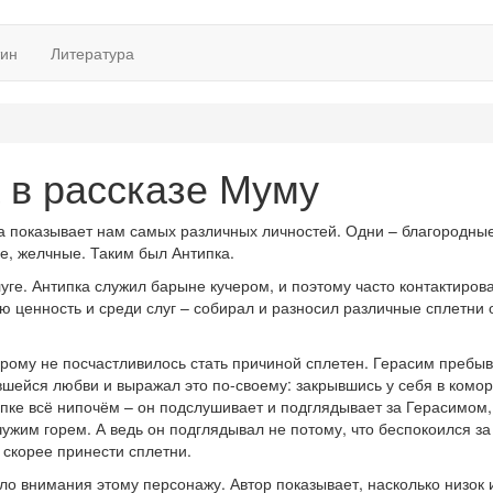
тин
Литература
 в рассказе Муму
да показывает нам самых различных личностей. Одни – благородные
е, желчные. Таким был Антипка.
уге. Антипка служил барыне кучером, и поэтому часто контактирова
ю ценность и среди слуг – собирал и разносил различные сплетни 
орому не посчастливилось стать причиной сплетен. Герасим пребыв
шейся любви и выражал это по-своему: закрывшись у себя в комор
пке всё нипочём – он подслушивает и подглядывает за Герасимом
ужим горем. А ведь он подглядывал не потому, что беспокоился за
 скорее принести сплетни.
ало внимания этому персонажу. Автор показывает, насколько низок 