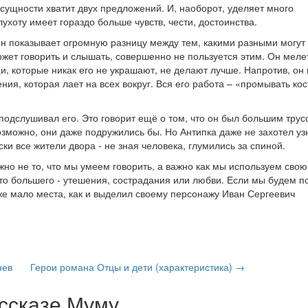
 сущности хватит двух предложений. И, наоборот, уделяет много
ухоту имеет гораздо больше чувств, чести, достоинства.
он показывает огромную разницу между тем, какими разными могут
ожет говорить и слышать, совершенно не пользуется этим. Он меле
, которые никак его не украшают, не делают лучше. Напротив, он
ия, которая лает на всех вокруг. Вся его работа – «промывать кос
подслушивал его. Это говорит ещё о том, что он был большим трус
Возможно, они даже подружились бы. Но Антипка даже не захотел уз
ски все жители двора - не зная человека, глумились за спиной.
жно не то, что мы умеем говорить, а важно как мы используем свою
о-то большего - утешения, сострадания или любви. Если мы будем п
 же мало места, как и выделил своему персонажу Иван Сергеевич
нев
Герои романа Отцы и дети (характеристика) →
ссказе Муму