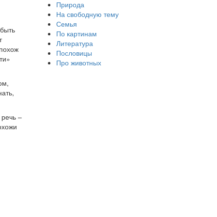
Природа
На свободную тему
Семья
 быть
По картинам
т
Литература
 похож
Пословицы
ти»
Про животных
ом,
нать,
 речь –
охожи