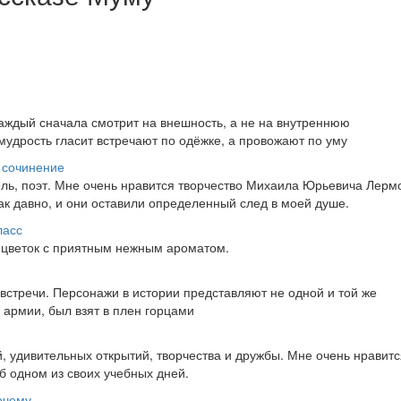
я
аждый сначала смотрит на внешность, а не на внутреннюю
удрость гласит встречают по одёжке, а провожают по уму
 сочинение
ель, поэт. Мне очень нравится творчество Михаила Юрьевича Лерм
ак давно, и они оставили определенный след в моей душе.
ласс
о цветок с приятным нежным ароматом.
встречи. Персонажи в истории представляют не одной и той же
армии, был взят в плен горцами
, удивительных открытий, творчества и дружбы. Мне очень нравитс
об одном из своих учебных дней.
очему