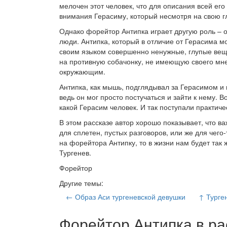
мелочен этот человек, что для описания всей его
внимания Герасиму, который несмотря на свою гл
Однако форейтор Антипка играет другую роль – 
люди. Антипка, который в отличие от Герасима м
своим языком совершенно ненужные, глупые вещи
на противную собачонку, не имеющую своего мнен
окружающим.
Антипка, как мышь, подглядывал за Герасимом и 
ведь он мог просто постучаться и зайти к нему. 
какой Герасим человек. И так поступали практиче
В этом рассказе автор хорошо показывает, что ва
для сплетен, пустых разговоров, или же для чег
на форейтора Антипку, то в жизни нам будет так
Тургенев.
Форейтор
Другие темы:
← Образ Аси тургеневской девушки
↑ Турге
Форейтор Антипка в ра