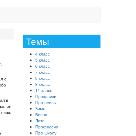
Темы
4 класс
5 класс
,
6 класс
7 класс
8 класс
л с
9 класс
обо
11 класс
Праздники
ал в
Про осень
ке, он
Зима
, лишь
Весна
Лето
Профессии
Про школу
и