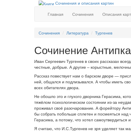
Сочинения и описания картин
Главная
Сочинения
Описания кар
Сочинения
Литература
Тургенев
Сочинение Антипка
Иван Сергеевич Тургенев в своих рассказах всег
честные, добрые. А другие – корыстные, мелочны
Рассказ повествует нам о барском дворе — присл
ней, общался и подлизывался. А чтобы иметь сво
всех обитателях двора.
Не обошло это и глухого дворника Герасима, кот
тяжёлом психологическом состоянии из-за неудав
проживал своё разочарование. А форейтору Анти
бы собрать побольше сплетен и посмеяться над ч
Герасима, а потому, что хотел самоутвердиться и
Я считаю, что И.С.Тургенев не зря уделяет так м