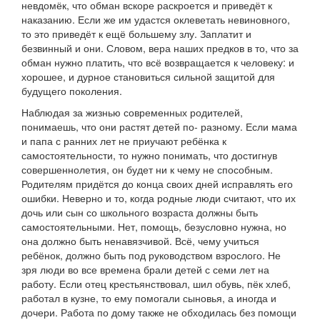
невдомёк, что обман вскоре раскроется и приведёт к
наказанию. Если же им удастся оклеветать невиновного,
то это приведёт к ещё большему злу. Заплатит и
безвинный и они. Словом, вера наших предков в то, что за
обман нужно платить, что всё возвращается к человеку: и
хорошее, и дурное становиться сильной защитой для
будущего поколения.
Наблюдая за жизнью современных родителей,
понимаешь, что они растят детей по- разному. Если мама
и папа с ранних лет не приучают ребёнка к
самостоятельности, то нужно понимать, что достигнув
совершеннолетия, он будет ни к чему не способным.
Родителям придётся до конца своих дней исправлять его
ошибки. Неверно и то, когда родные люди считают, что их
дочь или сын со школьного возраста должны быть
самостоятельными. Нет, помощь, безусловно нужна, но
она должно быть ненавязчивой. Всё, чему учиться
ребёнок, должно быть под руководством взрослого. Не
зря люди во все времена брали детей с семи лет на
работу. Если отец крестьянствовал, шил обувь, пёк хлеб,
работал в кузне, то ему помогали сыновья, а иногда и
дочери. Работа по дому также не обходилась без помощи