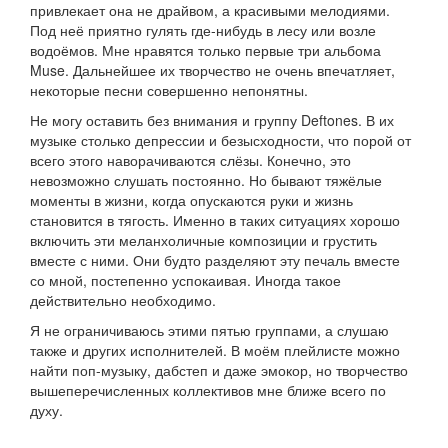
привлекает она не драйвом, а красивыми мелодиями.
Под неё приятно гулять где-нибудь в лесу или возле
водоёмов. Мне нравятся только первые три альбома
Muse. Дальнейшее их творчество не очень впечатляет,
некоторые песни совершенно непонятны.
Не могу оставить без внимания и группу Deftones. В их
музыке столько депрессии и безысходности, что порой от
всего этого наворачиваются слёзы. Конечно, это
невозможно слушать постоянно. Но бывают тяжёлые
моменты в жизни, когда опускаются руки и жизнь
становится в тягость. Именно в таких ситуациях хорошо
включить эти меланхоличные композиции и грустить
вместе с ними. Они будто разделяют эту печаль вместе
со мной, постепенно успокаивая. Иногда такое
действительно необходимо.
Я не ограничиваюсь этими пятью группами, а слушаю
также и других исполнителей. В моём плейлисте можно
найти поп-музыку, дабстеп и даже эмокор, но творчество
вышеперечисленных коллективов мне ближе всего по
духу.