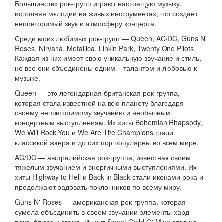
Большинство рок-групп играют настоящую музыку,
исполняя мелодии на живых инструментах, что создает
неповторимый звук и атмосферу концерта.
Среди моих любимых рок-групп — Queen, AC/DC, Guns N'
Roses, Nirvana, Metallica, Linkin Park, Twenty One Pilots.
Каждая из них имеет свою уникальную звучание и стиль,
но все они объединены одним – талантом и любовью к
музыке.
Queen — это легендарная британская рок-группа,
которая стала известной на всю планету благодаря
своему неповторимому звучанию и необычным
концертным выступлениям. Их хиты Bohemian Rhapsody,
We Will Rock You и We Are The Champions стали
классикой жанра и до сих пор популярны во всем мире.
AC/DC — австралийская рок-группа, известная своим
тяжелым звучанием и энергичными выступлениями. Их
хиты Highway to Hell и Back in Black стали иконами рока и
продолжают радовать поклонников по всему миру.
Guns N' Roses — американская рок-группа, которая
сумела объединить в своем звучании элементы хард-
рока, блюза и глэма. Их хит Sweet Child O' Mine стал не