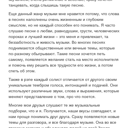
танцевать, когда слышишь такую песню.
Еще данный жанр музыки мне нравится потому, что слова
в песнях наполнены очень жизненным и глубоким
смыслом, но не каждый способен его понимать. Я часто
слушаю песни о любви, равнодушии, грусти, человеческих
пороках и лучшей жизни – это меня и привлекает, та
беззаботность и живость музыки. Во многих песнях
поднимаются общественные или вечные темы, которые
по-разному обыгрывают. Такие песни хочется петь
самому, появляется желание стать на место исполнителя
и помочь ему решить все трудности его жизни, а потом
спеть об этом.
Также в рэпе каждый солист отличается от другого своим
уникальным тембром голоса, интонацией и подачей. Они
используют различные звуки, слова и выражения, которые
меняют представление о том, про что поется.
Многие мои друзья слушают те же музыкальные
подборки, что и я. Получается, наши вкусы совпадают, и
нам проще понимать друг друга. Сразу появляются новые
темы для разговора, и все благодаря музыке. Она во все
времена мирила и объединяла людей на всей Земле.