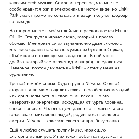
классической музыки. Самое интересное, что мне не
особо нравится рэп и электроника в чистом виде, но Linkin
Park умеют грамотно сочетать эти вещи, получая шедевр
на выходе.
На втором месте в моём плейлисте располагается Flame
Of Life. Эта группа играет лазер, который я просто
обожаю. Мне нравится их звучание, его даже сложно с
кем-либо сравнить. Словно музыка из будущего: яркая,
объёмная и в то же время загадочная. В ней много
драйва, который заставляет идти вперёд, не сдаваться.
Наверное, поэтому их песня «Kristin» стоит у меня на
будильнике.
Третьей в моём списке будет группа Nirvana. С одной
стороны, я не могу выделить каких-то особенных мелодий
или оригинальности в исполнении песен. Но эта
невероятная энергетика, исходящая от Курта Кобейна,
сносит наповал. Человека уже давно нет в живых, а его
голос знают миллионы людей, родившихся после его
смерти. Nirvana – классика своего жанра, безусловно.
Ещё я люблю слушать группу Muse, играющую
альтернативный рок. У них тоже необычная музыка, но