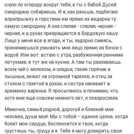
сную по огороду вокруг тебя, а ты с бабой Дусей
смородину собираешь. И я, как раньше, подбегаю
вприпрыжку и горстями ем прямо из ведерка ту
самую смородину. А она спелая - спелая, черная -
черная, и в руках превращается в бордовую кашу.
Лицо у меня все в ягоде, и ты, задорно смеясь,
принимаешься умывать мне лицо прямо из бочки с
водой. Или вот: встаю с утра, разбуженная ранними
петухами, и тут же на кухню. А там ты разливаешь
всем чай с молоком, и оладьи, такие горячие и
пышные, лежат на огромной тарелке, и отец за
столом с газетой в руках, и сестра наливает в
креманку варенье. Я просыпаюсь и понимаю, что,
хотя мне еще совсем немного лет, я повзрослела.
Мамочка, самый родной, дорогой и близкий мне
человек, душа моя! Мы с тобой – единое целое, когда
болит мое сердце, беспокоится и твое, когда
грустишь ты, грущу и я. Тебе я могу доверить свои