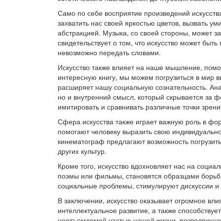
Само по себе восприятие произведений искусств
захватить нас своей яркостью цветов, вызвать ум
абстракцией. Музыка, со своей стороны, может за
свидетельствует о том, что искусство может быт
невозможно передать словами.
Искусство также влияет на наше мышление, помо
интересную книгу, мы можем погрузиться в мир 
расширяет нашу социальную сознательность. Ана
но и внутренний смысл, который скрывается за 
имитировать и сравнивать различные точки зрени
Сфера искусства также играет важную роль в фо
помогают человеку выразить свою индивидуальнос
кинематограф предлагают возможность погрузить
других культур.
Кроме того, искусство вдохновляет нас на социа
поэмы или фильмы, становятся образцами борьбы
социальные проблемы, стимулируют дискуссии и 
В заключении, искусство оказывает огромное вл
интеллектуальное развитие, а также способству
неотъемлемой частью нашей жизни, позволяющей 