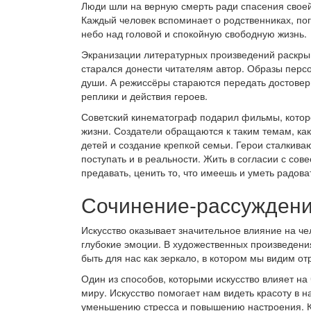
Люди шли на верную смерть ради спасения своей
Каждый человек вспоминает о родственниках, пог
небо над головой и спокойную свободную жизнь.
Экранизации литературных произведений раскрыв
старался донести читателям автор. Образы перс
души. А режиссёры стараются передать достове
реплики и действия героев.
Советский кинематограф подарил фильмы, котор
жизни. Создатели обращаются к таким темам, как:
детей и создание крепкой семьи. Герои сталкива
поступать и в реальности. Жить в согласии с сов
предавать, ценить то, что имеешь и уметь радов
Сочинение-рассужден
Искусство оказывает значительное влияние на че
глубокие эмоции. В художественных произведения
быть для нас как зеркало, в котором мы видим о
Один из способов, которыми искусство влияет на
миру. Искусство помогает нам видеть красоту в н
уменьшению стресса и повышению настроения. Кр