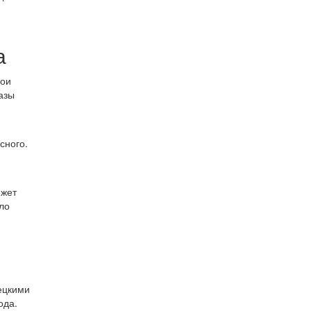
а
вои
азы
сного.
южет
ло
ецкими
ода.