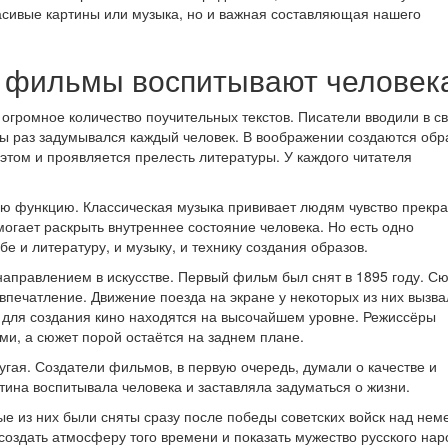
расивые картины или музыка, но и важная составляющая нашего
к фильмы воспитывают человек
огромное количество поучительных текстов. Писатели вводили в с
ы раз задумывался каждый человек. В воображении создаются обр
этом и проявляется прелесть литературы. У каждого читателя
ую функцию. Классическая музыка прививает людям чувство прекра
огает раскрыть внутреннее состояние человека. Но есть одно
бе и литературу, и музыку, и технику создания образов.
аправлением в искусстве. Первый фильм был снят в 1895 году. С
 впечатление. Движение поезда на экране у некоторых из них вызва
 для создания кино находятся на высочайшем уровне. Режиссёры
и, а сюжет порой остаётся на заднем плане.
гая. Создатели фильмов, в первую очередь, думали о качестве и
ина воспитывала человека и заставляла задуматься о жизни.
 из них были сняты сразу после победы советских войск над нем
создать атмосферу того времени и показать мужество русского нар