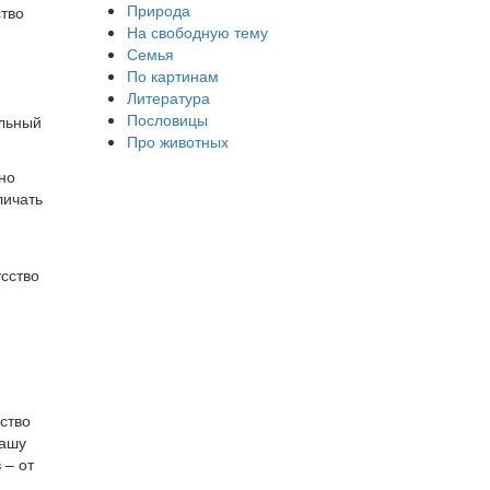
Природа
ство
На свободную тему
Семья
По картинам
Литература
Пословицы
ельный
Про животных
но
личать
усство
ство
нашу
 – от