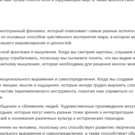
 многогранный феномен, который охватывает самые разные аспекты
 из основных способов чувственного восприятия мира, в котором м
нашего мировоззрения и ценностей.
ческой фантазии и мышления. Когда мы смотрим картины, слушаем 
ушу отрабатывать, поскольку мы пытаемся понять, что мы видим 
трактному мышлению, которая необходима для решения многих жи
 эмоционального выражения и самоопределения. Когда мы создаем
и эмоции, мысли и ощущения, которые иногда трудно выразить сло
ачестве терапевтического инструмента, помогая нам справиться со
и.
т общению и сближению людей. Художественные произведения могут
дьми, которые могут иметь разные точки зрения и интерпретации.
зей и понимания различных культур и исторических периодов.
ияние на человека, поскольку оно способствует развитию творческ
нального выражения и самоопределения, а также способствует о