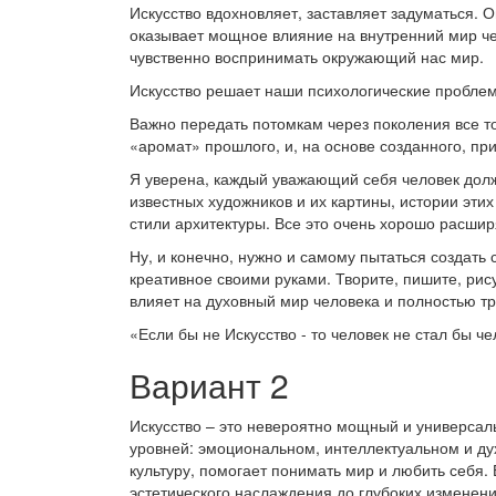
Искусство вдохновляет, заставляет задуматься. О
оказывает мощное влияние на внутренний мир чел
чувственно воспринимать окружающий нас мир.
Искусство решает наши психологические проблем
Важно передать потомкам через поколения все то
«аромат» прошлого, и, на основе созданного, при
Я уверена, каждый уважающий себя человек долж
известных художников и их картины, истории этих
стили архитектуры. Все это очень хорошо расшир
Ну, и конечно, нужно и самому пытаться создать 
креативное своими руками. Творите, пишите, рис
влияет на духовный мир человека и полностью т
«Если бы не Искусство - то человек не стал бы ч
Вариант 2
Искусство – это невероятно мощный и универсал
уровней: эмоциональном, интеллектуальном и д
культуру, помогает понимать мир и любить себя.
эстетического наслаждения до глубоких изменени