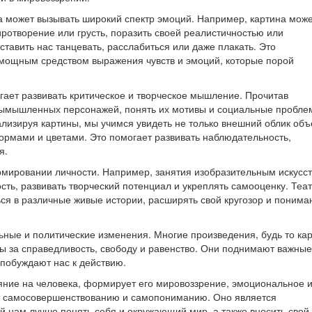
а может вызывать широкий спектр эмоций. Например, картина мож
иротворение или грусть, поразить своей реалистичностью или
ставить нас танцевать, расслабиться или даже плакать. Это
ь мощным средством выражения чувств и эмоций, которые порой
гает развивать критическое и творческое мышление. Прочитав
вымышленных персонажей, понять их мотивы и социальные проблем
лизируя картины, мы учимся увидеть не только внешний облик объ
формами и цветами. Это помогает развивать наблюдательность,
я.
рмировании личности. Например, занятия изобразительным искусс
ть, развивать творческий потенциал и укреплять самооценку. Теат
ся в различные живые истории, расширять свой кругозор и понима
льные и политические изменения. Многие произведения, будь то ка
 за справедливость, свободу и равенство. Они поднимают важные
побуждают нас к действию.
ияние на человека, формирует его мировоззрение, эмоциональное 
ет самосовершенствованию и самопониманию. Оно является
нам лучше понять себя и окружающий мир, а также вносить свой