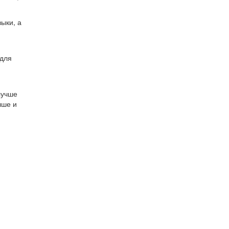
ыки, а
 для
лучше
чше и