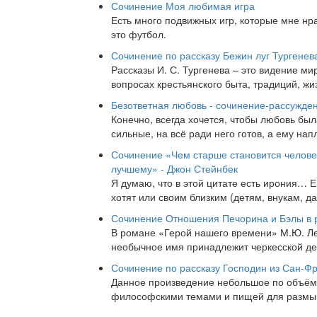
Сочинение Моя любимая игра
Есть много подвижных игр, которые мне нр
это футбол.
Сочинение по рассказу Бежин луг Тургенев
Рассказы И. С. Тургенева – это видение ми
вопросах крестьянского быта, традиций, жи
Безответная любовь - сочинение-рассужде
Конечно, всегда хочется, чтобы любовь был
сильные, на всё ради него готов, а ему нап
Сочинение «Чем старше становится челове
лучшему» - Джон Стейнбек
Я думаю, что в этой цитате есть ирония… 
хотят или своим близким (детям, внукам, д
Сочинение Отношения Печорина и Бэлы в 
В романе «Герой нашего времени» М.Ю. Лер
необычное имя принадлежит черкесской де
Сочинение по рассказу Господин из Сан-Ф
Данное произведение небольшое по объёму
философскими темами и пищей для размы