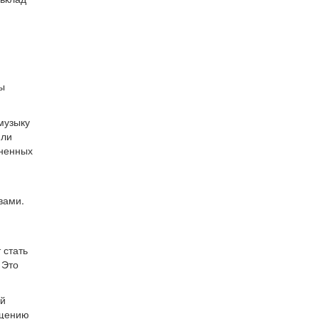
ы
музыку
или
зненных
вами.
 стать
 Это
ой
бщению