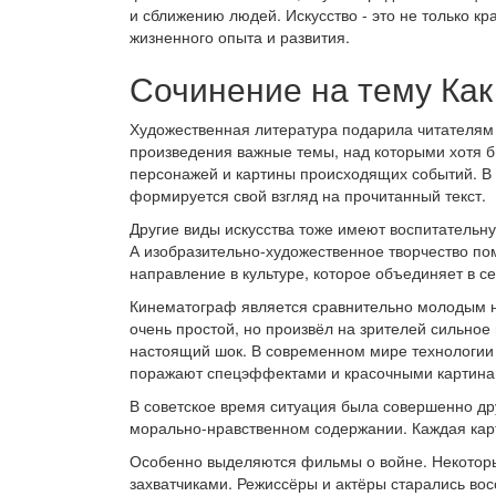
и сближению людей. Искусство - это не только к
жизненного опыта и развития.
Сочинение на тему Ка
Художественная литература подарила читателям 
произведения важные темы, над которыми хотя б
персонажей и картины происходящих событий. В 
формируется свой взгляд на прочитанный текст.
Другие виды искусства тоже имеют воспитательн
А изобразительно-художественное творчество пом
направление в культуре, которое объединяет в се
Кинематограф является сравнительно молодым н
очень простой, но произвёл на зрителей сильное
настоящий шок. В современном мире технологии
поражают спецэффектами и красочными картинам
В советское время ситуация была совершенно дру
морально-нравственном содержании. Каждая карт
Особенно выделяются фильмы о войне. Некоторые
захватчиками. Режиссёры и актёры старались вос