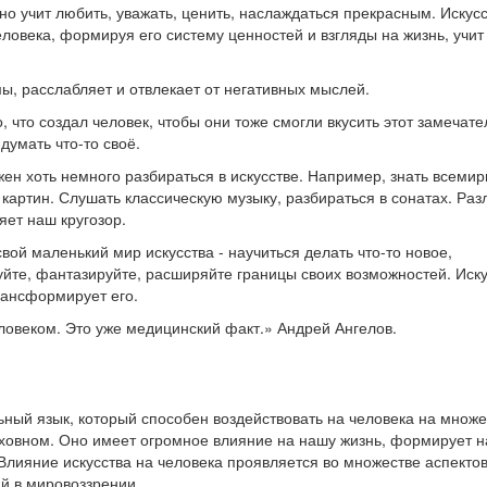
но учит любить, уважать, ценить, наслаждаться прекрасным. Искус
овека, формируя его систему ценностей и взгляды на жизнь, учит
ы, расслабляет и отвлекает от негативных мыслей.
, что создал человек, чтобы они тоже смогли вкусить этот замечат
думать что-то своё.
ен хоть немного разбираться в искусстве. Например, знать всемир
 картин. Слушать классическую музыку, разбираться в сонатах. Раз
яет наш кругозор.
свой маленький мир искусства - научиться делать что-то новое,
уйте, фантазируйте, расширяйте границы своих возможностей. Иск
рансформирует его.
еловеком. Это уже медицинский факт.» Андрей Ангелов.
ьный язык, который способен воздействовать на человека на множе
уховном. Оно имеет огромное влияние на нашу жизнь, формирует 
 Влияние искусства на человека проявляется во множестве аспектов
й в мировоззрении.