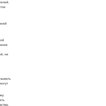
телей.
стое
воей
кой
тание
ей, не
ызывать
могут
ему
ать
вства,