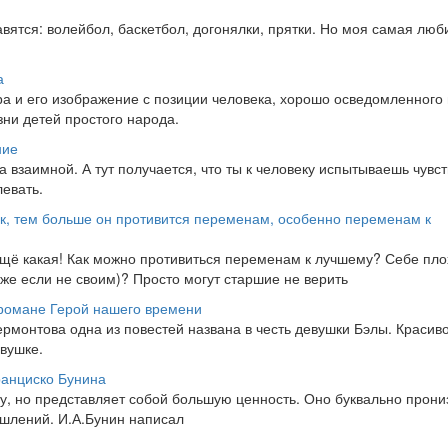
авятся: волейбол, баскетбол, догонялки, прятки. Но моя самая люб
а
ра и его изображение с позиции человека, хорошо осведомленного 
зни детей простого народа.
ние
а взаимной. А тут получается, что ты к человеку испытываешь чувс
левать.
к, тем больше он противится переменам, особенно переменам к
Ещё какая! Как можно противиться переменам к лучшему? Себе пло
аже если не своим)? Просто могут старшие не верить
романе Герой нашего времени
монтова одна из повестей названа в честь девушки Бэлы. Красив
вушке.
ранциско Бунина
, но представляет собой большую ценность. Оно буквально прони
шлений. И.А.Бунин написал