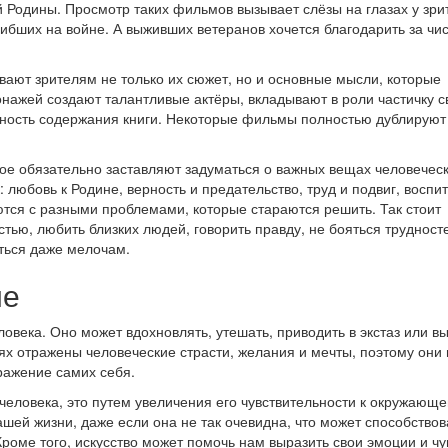
 Родины. Просмотр таких фильмов вызывает слёзы на глазах у зри
ибших на войне. А выживших ветеранов хочется благодарить за чи
ают зрителям не только их сюжет, но и основные мысли, которые
онажей создают талантливые актёры, вкладывают в роли частичку с
рность содержания книги. Некоторые фильмы полностью дублируют
ое обязательно заставляют задуматься о важных вещах человечес
 любовь к Родине, верность и предательство, труд и подвиг, воспи
ются с разными проблемами, которые стараются решить. Так стоит
естью, любить близких людей, говорить правду, не бояться трудност
аться даже мелочам.
ие
ловека. Оно может вдохновлять, утешать, приводить в экстаз или в
х отражены человеческие страсти, желания и мечты, поэтому они 
тражение самих себя.
 человека, это путем увеличения его чувствительности к окружающ
ашей жизни, даже если она не так очевидна, что может способствов
оме того, искусство может помочь нам выразить свои эмоции и чу