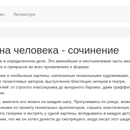
тин
Литература
на человека - сочинение
ние в определенном деле. Это важнейшая и неотъемлемая часть жи
но и прекрасно во всех проявлениях и формах.
ркие и необычные картины, написанные гениальными художниками,
талантливых авторов, выступления блестящих актеров в театре,
лей: от строгого классицизма до вычурного барокко, даже граффи
ом.
 заметить его можно на каждом шагу. Прогуливаясь по улице, мож
ными по проекту гениальных архитекторов, слушать классическую
ть галерею и застрять у одной картины, вглядываясь в каждую дет
ик, что же он хотел донести до смотрящего, когда писал этот шеде