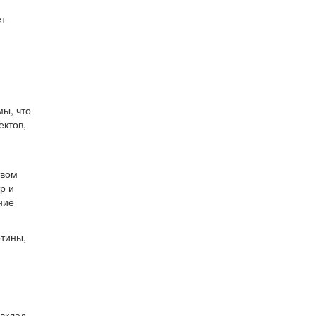
ет
ы, что
ектов,
твом
р и
ние
ртины,
и
 вклад