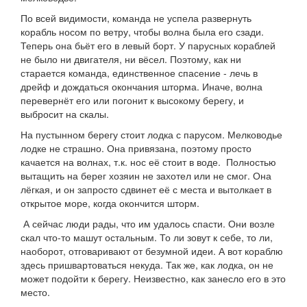
По всей видимости, команда не успела развернуть
корабль носом по ветру, чтобы волна была его сзади.
Теперь она бьёт его в левый борт. У парусных кораблей
не было ни двигателя, ни вёсел. Поэтому, как ни
старается команда, единственное спасение - лечь в
дрейф и дождаться окончания шторма. Иначе, волна
перевернёт его или погонит к высокому берегу, и
выбросит на скалы.
На пустынном берегу стоит лодка с парусом. Мелководье
лодке не страшно. Она привязана, поэтому просто
качается на волнах, т.к. нос её стоит в воде. Полностью
вытащить на берег хозяин не захотел или не смог. Она
лёгкая, и он запросто сдвинет её с места и вытолкает в
открытое море, когда окончится шторм.
А сейчас люди рады, что им удалось спасти. Они возле
скал что-то машут остальным. То ли зовут к себе, то ли,
наоборот, отговаривают от безумной идеи. А вот кораблю
здесь пришвартоваться некуда. Так же, как лодка, он не
может подойти к берегу. Неизвестно, как занесло его в это
место.