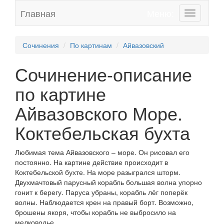
Главная
Меню:
Toggle
navigation
Сочинения
По картинам
Айвазовский
Сочинение-описание
по картине
Айвазовского Море.
Коктебельская бухта
Любимая тема Айвазовского – море. Он рисовал его
постоянно. На картине действие происходит в
Коктебельской бухте. На море разыгрался шторм.
Двухмачтовый парусный корабль большая волна упорно
гонит к берегу. Паруса убраны, корабль лёг поперёк
волны. Наблюдается крен на правый борт. Возможно,
брошены якоря, чтобы корабль не выбросило на
мелководье.