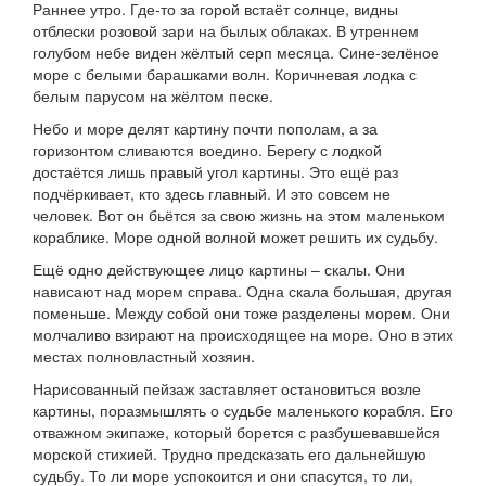
Раннее утро. Где-то за горой встаёт солнце, видны
отблески розовой зари на былых облаках. В утреннем
голубом небе виден жёлтый серп месяца. Сине-зелёное
море с белыми барашками волн. Коричневая лодка с
белым парусом на жёлтом песке.
Небо и море делят картину почти пополам, а за
горизонтом сливаются воедино. Берегу с лодкой
достаётся лишь правый угол картины. Это ещё раз
подчёркивает, кто здесь главный. И это совсем не
человек. Вот он бьётся за свою жизнь на этом маленьком
кораблике. Море одной волной может решить их судьбу.
Ещё одно действующее лицо картины – скалы. Они
нависают над морем справа. Одна скала большая, другая
поменьше. Между собой они тоже разделены морем. Они
молчаливо взирают на происходящее на море. Оно в этих
местах полновластный хозяин.
Нарисованный пейзаж заставляет остановиться возле
картины, поразмышлять о судьбе маленького корабля. Его
отважном экипаже, который борется с разбушевавшейся
морской стихией. Трудно предсказать его дальнейшую
судьбу. То ли море успокоится и они спасутся, то ли,