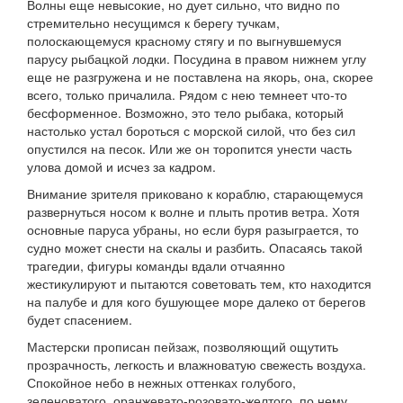
Волны еще невысокие, но дует сильно, что видно по
стремительно несущимся к берегу тучкам,
полоскающемуся красному стягу и по выгнувшемуся
парусу рыбацкой лодки. Посудина в правом нижнем углу
еще не разгружена и не поставлена на якорь, она, скорее
всего, только причалила. Рядом с нею темнеет что-то
бесформенное. Возможно, это тело рыбака, который
настолько устал бороться с морской силой, что без сил
опустился на песок. Или же он торопится унести часть
улова домой и исчез за кадром.
Внимание зрителя приковано к кораблю, старающемуся
развернуться носом к волне и плыть против ветра. Хотя
основные паруса убраны, но если буря разыграется, то
судно может снести на скалы и разбить. Опасаясь такой
трагедии, фигуры команды вдали отчаянно
жестикулируют и пытаются советовать тем, кто находится
на палубе и для кого бушующее море далеко от берегов
будет спасением.
Мастерски прописан пейзаж, позволяющий ощутить
прозрачность, легкость и влажноватую свежесть воздуха.
Спокойное небо в нежных оттенках голубого,
зеленоватого, оранжевато-розовато-желтого, по нему