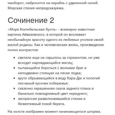
наоборот, набросится на корабль с удвоенной силой.
Морская стихия непредсказуема.
Сочинение 2
«Море.Коктебельская бухта» - всемирно известная
картина Айвазовского, в которой он воспевает
необычайную красоту одного из любимых уголков своей
малой родины. Как и человеческая жизнь, произведение
полно контрастов:
светило еще не скрылось за горизонтом, но уже
всходит нарождающийся месяц;
пытающийся бороться с волнами бриг и
неподвижно стоящая на песке лодка;
круто обрывающийся в воду Кара-Даг и пологий
песчаный кусочек побережья;
сказочно окрашенная скала заднего плана и
банально повседневный цвет переднего;
экспрессия разволновавшейся стихии и
безмятежный покой берега.
На холсте изображен момент начинающегося шторма.