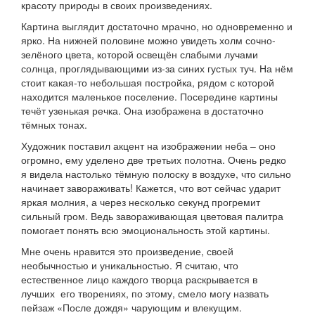
красоту природы в своих произведениях.
Картина выглядит достаточно мрачно, но одновременно и
ярко. На нижней половине можно увидеть холм сочно-
зелёного цвета, которой освещён слабыми лучами
солнца, проглядывающими из-за синих густых туч. На нём
стоит какая-то небольшая постройка, рядом с которой
находится маленькое поселение. Посередине картины
течёт узенькая речка. Она изображена в достаточно
тёмных тонах.
Художник поставил акцент на изображении неба – оно
огромно, ему уделено две третьих полотна. Очень редко
я видела настолько тёмную полоску в воздухе, что сильно
начинает завораживать! Кажется, что вот сейчас ударит
яркая молния, а через несколько секунд прогремит
сильный гром. Ведь завораживающая цветовая палитра
помогает понять всю эмоциональность этой картины.
Мне очень нравится это произведение, своей
необычностью и уникальностью. Я считаю, что
естественное лицо каждого творца раскрывается в
лучших его творениях, по этому, смело могу назвать
пейзаж «После дождя» чарующим и влекущим.