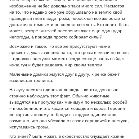
изображение небес довольно таки много сил. Несмотря
на то, что недавно оно уже обрушивало на землю свой
праведный гнев в виде грозы, небосклон все же остается
достаточно темным и не спешит светлеть. Кто знает, быть
может, вскоре жителей поселения ждет еще один удар
непогоды, а природа просто собирает силы?
Возможно и такое. Но все же присутствуют некие
просветы, указывающие на то, что грозы в жизни не вечны
– однажды наступит момент, когда солнце вновь выйдет
из-за туч и будет радовать мир своим теплом.
Маленькие домики жмутся друг к другу, к речке бежит
извилистая тропинка.
На лугу пасется одинокая лошадь – кстати, довольно
странно наблюдать этот факт. Обычно животные
выводятся на прогулку как минимум по несколько особей
– в особенности это касается лошадей и коров. Героиня
же картины почему-то бродит в гордом одиночестве –
возможно, что она убежала от своих сородичей и пастуха,
испугавшись грозы.
Кто знает? Быть может, в окрестностях блуждает хозяин,