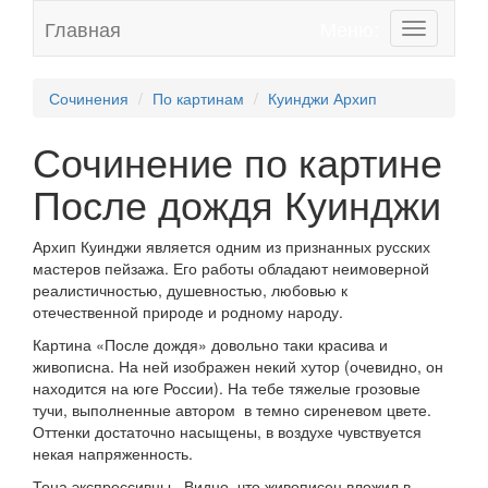
Главная
Меню:
Toggle
navigation
Сочинения
По картинам
Куинджи Архип
Сочинение по картине
После дождя Куинджи
Архип Куинджи является одним из признанных русских
мастеров пейзажа. Его работы обладают неимоверной
реалистичностью, душевностью, любовью к
отечественной природе и родному народу.
Картина «После дождя» довольно таки красива и
живописна. На ней изображен некий хутор (очевидно, он
находится на юге России). На тебе тяжелые грозовые
тучи, выполненные автором в темно сиреневом цвете.
Оттенки достаточно насыщены, в воздухе чувствуется
некая напряженность.
Тона экспрессивны. Видно, что живописец вложил в