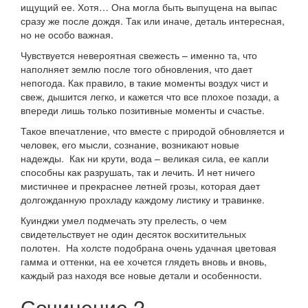
ищущий ее. Хотя… Она могла быть выпущена на выпас
сразу же после дождя. Так или иначе, деталь интересная,
но не особо важная.
Чувствуется невероятная свежесть – именно та, что
наполняет землю после того обновления, что дает
непогода. Как правило, в такие моменты воздух чист и
свеж, дышится легко, и кажется что все плохое позади, а
впереди лишь только позитивные моменты и счастье.
Такое впечатление, что вместе с природой обновляется и
человек, его мысли, сознание, возникают новые
надежды. Как ни крути, вода – великая сила, ее капли
способны как разрушать, так и лечить. И нет ничего
мистичнее и прекраснее летней грозы, которая дает
долгожданную прохладу каждому листику и травинке.
Куинджи умел подмечать эту прелесть, о чем
свидетельствует не один десяток восхитительных
полотен. На холсте подобрана очень удачная цветовая
гамма и оттенки, на ее хочется глядеть вновь и вновь,
каждый раз находя все новые детали и особенности.
Сочинение 2