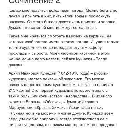
Как же мне нравится дождливая погода! Можно бегать по
лужам и прыгать в них, пить капли воды и промокнуть
насквозь. От этого бывает даже очень приятно и хорошо!
Думаю, что со мной многие могут согласиться.
Также мне нравится смотреть в музеях на картины, на
которых изображена именно такая погода. И, удивительно
то, что художники легко передают эту атмосферу
прохлады и сырости. Моей любимой картиной в этом
жанре можно легко назвать пейзаж Куинджи «После
дождя».
Архип Иванович Куинджи (1842-1910 года) – русский
художник, мастер пейзажной живописи. Его можно
назвать плодотворным художником, так как он написал
215 картин! Это первый художник, которого я знаю с
таким большим количеством «наследства». В их число
входят: «Волны», «Облака», «Чумацкий тракт в
Мариуполе», «Крыши. Зима», «Украинская ночь»,
«Лунная ночь на море» и многие другие. Куинджи всем
сердцем любил природу и всегда отождествлял ее с
живым существом, с великим мастерством он передавал