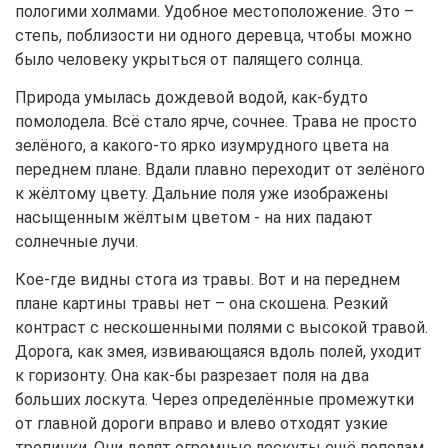
пологими холмами. Удобное местоположение. Это –
степь, поблизости ни одного деревца, чтобы можно
было человеку укрыться от палящего солнца.
Природа умылась дождевой водой, как-будто
помолодела. Всё стало ярче, сочнее. Трава не просто
зелёного, а какого-то ярко изумрудного цвета на
переднем плане. Вдали плавно переходит от зелёного
к жёлтому цвету. Дальние поля уже изображены
насыщенным жёлтым цветом - на них падают
солнечные лучи.
Кое-где видны стога из травы. Вот и на переднем
плане картины травы нет – она скошена. Резкий
контраст с нескошенными полями с высокой травой.
Дорога, как змея, извивающаяся вдоль полей, уходит
к горизонту. Она как-бы разрезает поля на два
больших лоскута. Через определённые промежутки
от главной дороги вправо и влево отходят узкие
тропинки. Они делят огромные лоскуты ещё пополам.