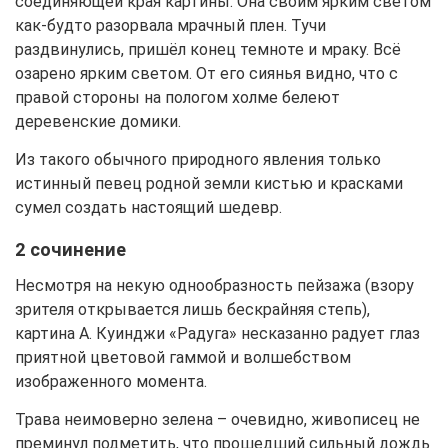
соединяющей края картины. Она своим ярким светом
как-будто разорвала мрачный плен. Тучи
раздвинулись, пришёл конец темноте и мраку. Всё
озарено ярким светом. От его сиянья видно, что с
правой стороны на пологом холме белеют
деревенские домики.
Из такого обычного природного явления только
истинный певец родной земли кистью и красками
сумел создать настоящий шедевр.
2 сочинение
Несмотря на некую однообразность пейзажа (взору
зрителя открывается лишь бескрайняя степь),
картина А. Куинджи «Радуга» несказанно радует глаз
приятной цветовой гаммой и волшебством
изображенного момента.
Трава неимоверно зелена – очевидно, живописец не
преминул подметить, что прошедший сильный дождь