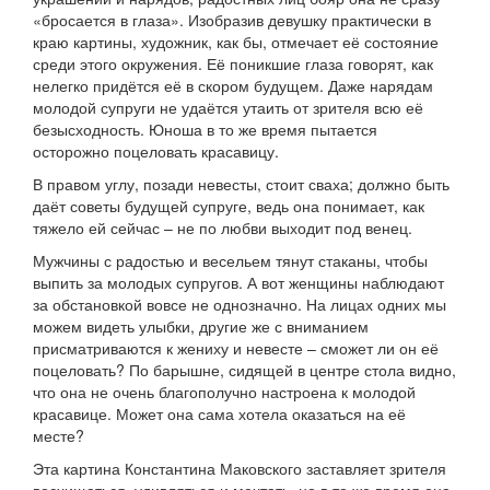
«бросается в глаза». Изобразив девушку практически в
краю картины, художник, как бы, отмечает её состояние
среди этого окружения. Её поникшие глаза говорят, как
нелегко придётся её в скором будущем. Даже нарядам
молодой супруги не удаётся утаить от зрителя всю её
безысходность. Юноша в то же время пытается
осторожно поцеловать красавицу.
В правом углу, позади невесты, стоит сваха; должно быть
даёт советы будущей супруге, ведь она понимает, как
тяжело ей сейчас – не по любви выходит под венец.
Мужчины с радостью и весельем тянут стаканы, чтобы
выпить за молодых супругов. А вот женщины наблюдают
за обстановкой вовсе не однозначно. На лицах одних мы
можем видеть улыбки, другие же с вниманием
присматриваются к жениху и невесте – сможет ли он её
поцеловать? По барышне, сидящей в центре стола видно,
что она не очень благополучно настроена к молодой
красавице. Может она сама хотела оказаться на её
месте?
Эта картина Константина Маковского заставляет зрителя