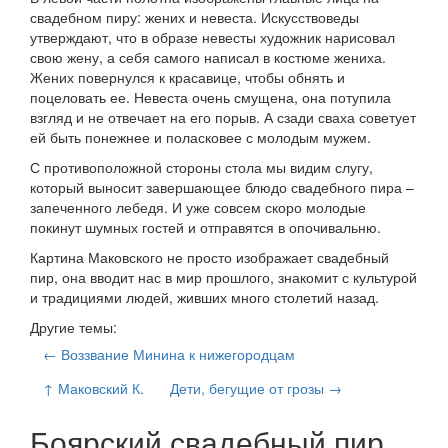
свадебном пиру: жених и невеста. Искусствоведы
утверждают, что в образе невесты художник нарисовал
свою жену, а себя самого написал в костюме жениха.
Жених повернулся к красавице, чтобы обнять и
поцеловать ее. Невеста очень смущена, она потупила
взгляд и не отвечает на его порыв. А сзади сваха советует
ей быть понежнее и поласковее с молодым мужем.
С противоположной стороны стола мы видим слугу,
который выносит завершающее блюдо свадебного пира –
запеченного лебедя. И уже совсем скоро молодые
покинут шумных гостей и отправятся в опочивальню.
Картина Маковского не просто изображает свадебный
пир, она вводит нас в мир прошлого, знакомит с культурой
и традициями людей, живших много столетий назад.
Другие темы:
← Воззвание Минина к нижегородцам
↑ Маковский К.
Дети, бегущие от грозы →
Боярский свадебный пир