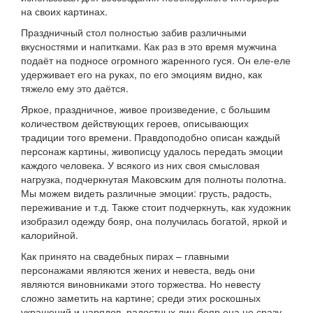
на своих картинах.
Праздничный стол полностью забив различными
вкусностями и напитками. Как раз в это время мужчина
подаёт на подносе огромного жаренного гуся. Он еле-еле
удерживает его на руках, по его эмоциям видно, как
тяжело ему это даётся.
Яркое, праздничное, живое произведение, с большим
количеством действующих героев, описывающих
традиции того времени. Правдоподобно описан каждый
персонаж картины, живописцу удалось передать эмоции
каждого человека. У всякого из них своя смысловая
нагрузка, подчеркнутая Маковским для полноты полотна.
Мы можем видеть различные эмоции: грусть, радость,
переживание и т.д. Также стоит подчеркнуть, как художник
изобразил одежду бояр, она получилась богатой, яркой и
калорийной.
Как принято на свадебных пирах – главными
персонажами являются жених и невеста, ведь они
являются виновниками этого торжества. Но невесту
сложно заметить на картине; среди этих роскошных
украшений и нарядов, радостных лиц бояр она не сразу