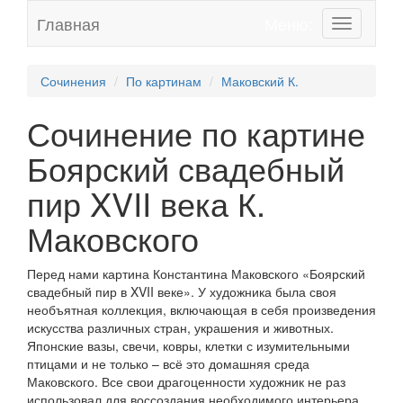
Главная
Меню:
Toggle
navigation
Сочинения
По картинам
Маковский К.
Сочинение по картине
Боярский свадебный
пир XVII века К.
Маковского
Перед нами картина Константина Маковского «Боярский
свадебный пир в XVII веке». У художника была своя
необъятная коллекция, включающая в себя произведения
искусства различных стран, украшения и животных.
Японские вазы, свечи, ковры, клетки с изумительными
птицами и не только – всё это домашняя среда
Маковского. Все свои драгоценности художник не раз
использовал для воссоздания необходимого интерьера