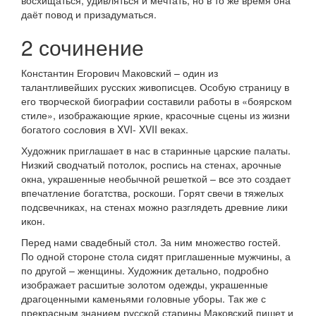
восхищаться, удивляться и мечтать, но в то же время она
даёт повод и призадуматься.
2 сочинение
Константин Егорович Маковский – один из
талантливейших русских живописцев. Особую страницу в
его творческой биографии составили работы в «боярском
стиле», изображающие яркие, красочные сцены из жизни
богатого сословия в XVI- XVII веках.
Художник приглашает в нас в старинные царские палаты.
Низкий сводчатый потолок, роспись на стенах, арочные
окна, украшенные необычной решеткой – все это создает
впечатление богатства, роскоши. Горят свечи в тяжелых
подсвечниках, на стенах можно разглядеть древние лики
икон.
Перед нами свадебный стол. За ним множество гостей.
По одной стороне стола сидят приглашенные мужчины, а
по другой – женщины. Художник детально, подробно
изображает расшитые золотом одежды, украшенные
драгоценными каменьями головные уборы. Так же с
прекрасным знанием русской старины Маковский пишет и