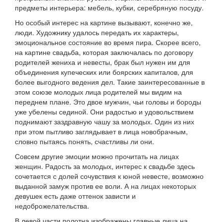
предметы интерьера: мебель, кубки, серебряную посуду.
Но особый интерес на картине вызывают, конечно же,
люди. Художнику удалось передать их характеры,
эмоциональное состояние во время пира. Скорее всего,
на картине свадьба, которая заключалась по договору
родителей жениха и невесты, брак был нужен им для
объединения купеческих или боярских капиталов, для
более выгодного ведения дел. Такие заинтересованные в
этом союзе молодых лица родителей мы видим на
переднем плане. Это двое мужчин, чьи головы и бороды
уже убелены сединой. Они радостью и удовольствием
поднимают заздравную чашу за молодых. Один из них
при этом пытливо заглядывает в лица новобрачным,
словно пытаясь понять, счастливы ли они.
Совсем другие эмоции можно прочитать на лицах
женщин. Радость за молодых, интерес к свадьбе здесь
сочетается с долей сочувствия к юной невесте, возможно
выданной замуж против ее воли. А на лицах некоторых
девушек есть даже оттенок зависти и
недоброжелательства.
В левой части полотна изображены главные лица на