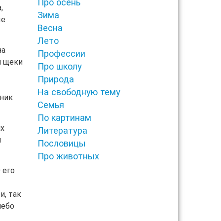
Про осень
,
Зима
ые
Весна
Лето
на
Профессии
я щеки
Про школу
Природа
На свободную тему
чник
Семья
По картинам
их
Литература
я
Пословицы
Про животных
 его
и, так
небо