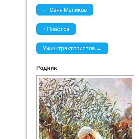
← Саня Маликов
↑ Пластов
Ужин трактористов →
Родник