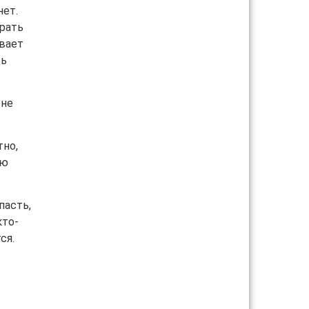
нет.
брать
ывает
ть
 не
тно,
ию
пасть,
кто-
ся.