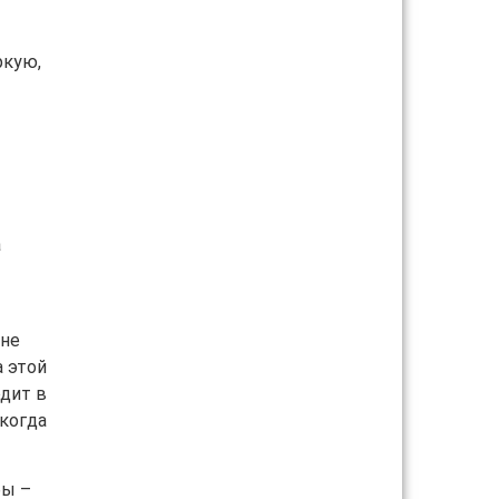
ркую,
–
а
 не
а этой
одит в
 когда
бы –