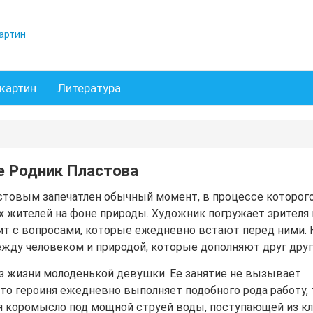
артин
картин
Литература
е Родник Пластова
астовым запечатлен обычный момент, в процессе которог
х жителей на фоне природы. Художник погружает зрителя
мит с вопросами, которые ежедневно встают перед ними. 
между человеком и природой, которые дополняют друг друг
з жизни молоденькой девушки. Ее занятие не вызывает
то героиня ежедневно выполняет подобного рода работу, 
я коромысло под мощной струей воды, поступающей из кл