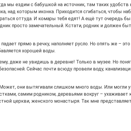
гда мы ездим с бабушкой на источник, там таких удобств 
ка, над которым иконка. Приходится сгибаться, чтобы на
раться оттуда. И комары тебя едят! А ещё тут очередь б
родник просто замечательный. Кстати, родник и должен бы
 падает прямо в речку, наполняет русло. Но опять же – это
обавляется хорошей воды.
му, даже не увидишь в деревне! Только в музее. Но поня
 безопасней. Сейчас почти всюду провели воду, канализац
 Может, они вытягивали слишком много воды. Или могли у
остками, самим родником, деревьями вокруг – ухаживает 
естной церкви, женского монастыря. Так мне представляет