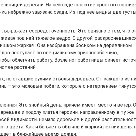
ельницей деревни. На ней надето платье простого пошива
нка небрежно завязана сзади. Из-под нее видны две густ
, выражает сосредоточенность. Это связано с тем, что о
рживая под ней тяжелое ведро. С другой, раскрасневшиес
слишком жаркая. Она изображена босиком на деревянном
едро поступает по специальному приспособлению,
чтобы облегчить работу. Возле ног работницы синеет исто
истве растений.
 но ставшие сухими стволы деревьев. От каждого из н
ень – это молодые побеги, которые с нетерпением тянутс
ленная. Это знойный день, причем имеет место и ветер. О
еревьев и подолу платья героини, направленному в ту же
о всей видимости, немало деревьев и другой растительност
го цвета. Как и бывает в обычный жаркий летний день, 
обещает в ближайшее время дождя.