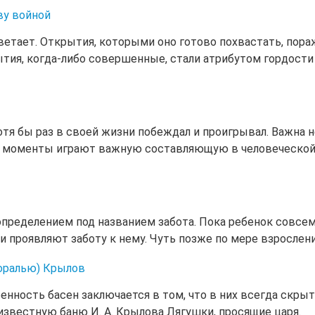
ву войной
етает. Открытия, которыми оно готово похвастать, пора
ытия, когда-либо совершенные, стали атрибутом гордости
отя бы раз в своей жизни побеждал и проигрывал. Важна н
кие моменты играют важную составляющую в человеческо
определением под названием забота. Пока ребенок совсе
ли проявляют заботу к нему. Чуть позже по мере взрослен
моралью) Крылов
енность басен заключается в том, что в них всегда скрыт
известную баню И. А. Крылова Лягушки, просящие царя.