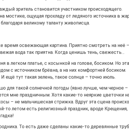
, каждый зритель становится участником происходящего.
на мостике, ощущая прохладу от ледяного источника в жа
 благодаря великому таланту живописца.
 же время освежающая картина. Приятно смотреть на неё 
 свежая вода так приятна. Когда ценишь тень, свежесть…
иня в легком платье, с косынкой на голове, босиком. Но эт
рядом с источником брёвна, а на них комфортней босиком.
) И ещё тут такая зелень, такое солнце – точно июль.
шо для такой солнечной погоды (явно лучше, чем черное –
жется мне праздничным. Хотя какие-то неяркие цветочки н
осы – не мальчишеская стрижка. Вдруг эта сцена происх
й-то летом есть религиозный праздник, вроде Крещения,
агадка!
 родника. То есть даже сделаны какие-то деревянные тру