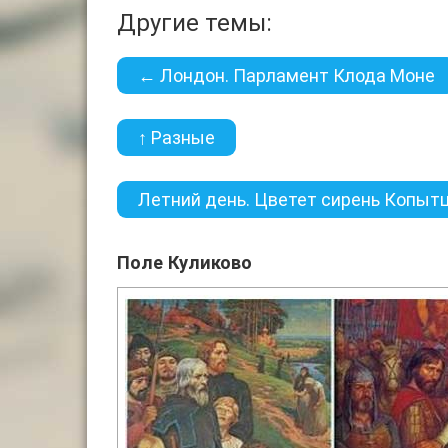
Другие темы:
← Лондон. Парламент Клода Моне
↑ Разные
Летний день. Цветет сирень Копыт
Поле Куликово