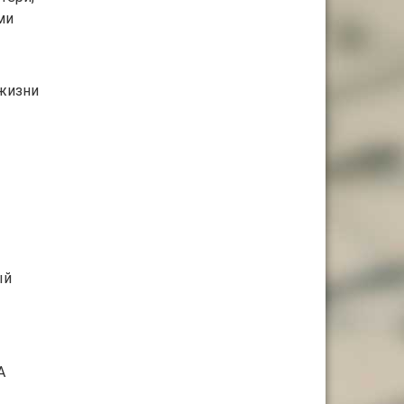
ми
 жизни
ый
А