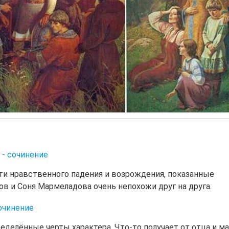
 - сочинение
ти нравственного падения и возрождения, показанные
в и Соня Мармеладова очень непохожи друг на друга.
очинение
делённые черты характера. Что-то получает от отца и ма