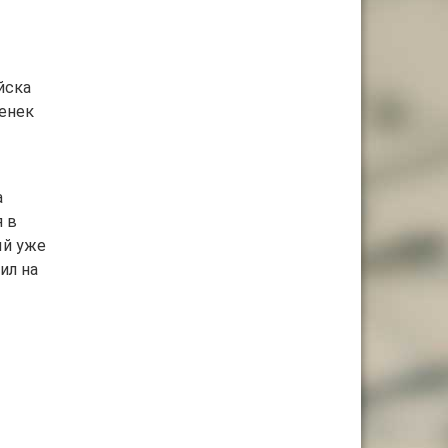
йска
енек
а
я в
ый уже
ил на