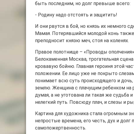
быть последним, но долг превыше всего:
- Родину надо отстоять и защитить!
И они рвутся в бой, но князь их немного 
Мамая. Потерявшийся молодой конь также
преподносит князю меч, стоя на коленях.
Правое полотнище – «Проводы ополчения» 
Белокаменная Москва, трогательная сцен
кровавую бойню. Главная героиня этой час
положении. Ее лицо уже не покрыто слеза
понимает всю суть происходящего и дочь,
землю. Женщина с плачущим ребенком на ру
думая, а не уготована ли такая же судьба
нелегкий путь. Повсюду плач, и слезы и р
Картина для художника стала огромным зн
непростые времена, его честь, дух и долг 
самопожертвенность.