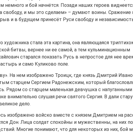
м немного и бой начнётся. Позади наших героев виднеетс
а свободу, и мы это сделаем» – думают воины. Сражение 
рыв и в будущем принесёт Руси свободу и независимость
 художника стала эта картина, она являющаяся триптихо
кой битвы, вернее ни ее самой, а тем кульминационным
лович старался показать Русь в непростое для нее врем
астырь и само Куликово поле.
ву». На нем изображено Троицк, где князь Дмитрий Иван
ятым старцем Сергием Радонежским, который благословл
усь. Рядом со старцем маленькая девчушка с напуганными
шке внимательно слушая речи святого Сергия. В дали стар
великое дело.
есь изображено войско вместе с князем Дмитрием на рас
улся Дон. Лица солдат спокойны и мужественны, на них п
ствий. Многие понимают, что для некоторых из них, бой 