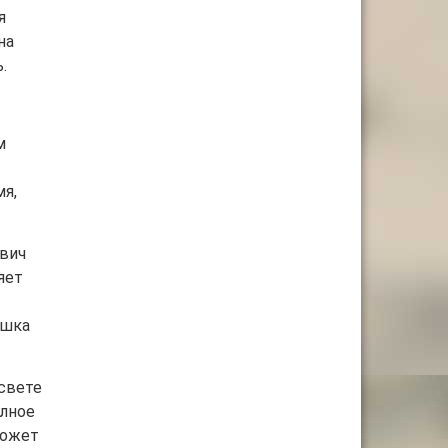
я
на
.
м
я,
ович
яет
ушка
свете
олное
может