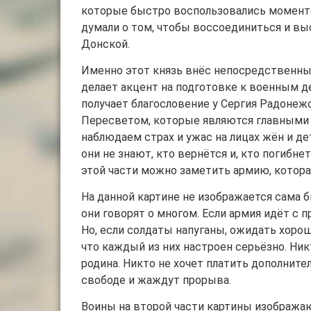
которые быстро воспользовались моментов
думали о том, чтобы воссоединиться и вы
Донской.
Именно этот князь внёс непосредственны
делает акцент на подготовке к военным д
получает благословение у Сергия Радонеж
Пересветом, которые являются главными 
наблюдаем страх и ужас на лицах жён и д
они не знают, кто вернётся и, кто погибн
этой части можно заметить армию, котора
На данной картине не изображается сама б
они говорят о многом. Если армия идёт с п
Но, если солдаты напуганы, ожидать хорош
что каждый из них настроен серьёзно. Никт
родина. Никто не хочет платить дополнител
свободе и жаждут прорыва.
Воины на второй части картины изображаю