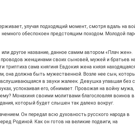
сдерживает, улучая подходящий момент, смотря вдаль на во
 немного обеспокоен предстоящим походом. Молодой пар
или другое название, данное самим автором «Плач жен».
а проводов женщинами своих сыновей, мужей и братьев н
ти триптиха сама княгиня Евдокия жена князя находящаяс
ми, она должна быть мужественной. Возле нее сын, котор
 вслушивающаяся в звуки жалеек. Девушка упавшая без с
ках, успокаивая его, обнимает. Провожая на войну мужа,
 и ему? Монахиня своими молитвами благословляя воинов в
ыдания, который будет слышен так далеко вокруг.
ачением. Он передал всю духовность русского народа в
перед Родиной. Как он готов на великие подвиги, на