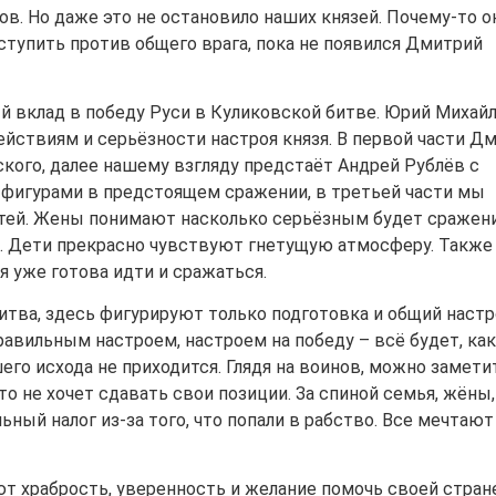
. Но даже это не остановило наших князей. Почему-то о
ступить против общего врага, пока не появился Дмитрий
й вклад в победу Руси в Куликовской битве. Юрий Михай
ействиям и серьёзности настроя князя. В первой части Д
ского, далее нашему взгляду предстаёт Андрей Рублёв с
фигурами в предстоящем сражении, в третьей части мы
етей. Жены понимают насколько серьёзным будет сражени
ет. Дети прекрасно чувствуют гнетущую атмосферу. Также
я уже готова идти и сражаться.
итва, здесь фигурируют только подготовка и общий настр
равильным настроем, настроем на победу – всё будет, как
его исхода не приходится. Глядя на воинов, можно замети
о не хочет сдавать свои позиции. За спиной семья, жёны,
ьный налог из-за того, что попали в рабство. Все мечтают
т храбрость, уверенность и желание помочь своей стран