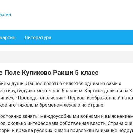
артин
картин
Литература
е Поле Куликово Ракши 5 класс
бины души. Данное полотно является одним из самых
картину, будучи смертельно больным. Картина делится на 3
ояние», «Проводы ополчения». Период, изображённый на к
кое иго тяжёлым бременем лежало на стране.
ли постоянно заняты междоусобными войнами и выяснение
од, сколько интересовала собственная власть. Страна оче
соры и вражда русских князей привлекли внимание недруг