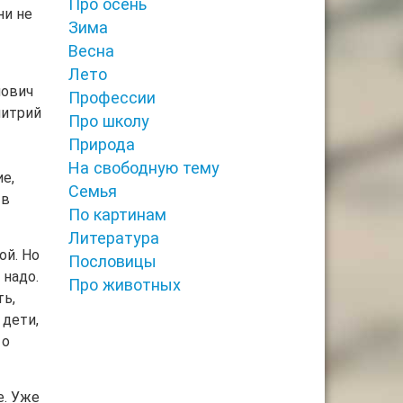
Про осень
ни не
Зима
Весна
Лето
лович
Профессии
митрий
Про школу
Природа
На свободную тему
е,
Семья
 в
По картинам
Литература
ой. Но
Пословицы
 надо.
Про животных
ть,
 дети,
 о
е. Уже