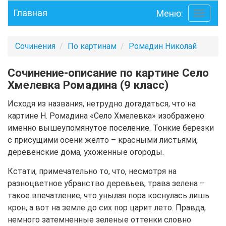
Главная
Меню:
Toggle
navigati
Сочинения
По картинам
Ромадин Николай
Сочинение-описание по картине Село
Хмелевка Ромадина (9 класс)
Исходя из названия, нетрудно догадаться, что на
картине Н. Ромадина «Село Хмелевка» изображено
именно вышеупомянутое поселение. Тонкие березки
с присущими осени желто – красными листьями,
деревенские дома, ухоженные огороды.
Кстати, примечательно то, что, несмотря на
разноцветное убранство деревьев, трава зелена –
такое впечатление, что унылая пора коснулась лишь
крон, а вот на земле до сих пор царит лето. Правда,
немного затемненные зеленые оттенки словно