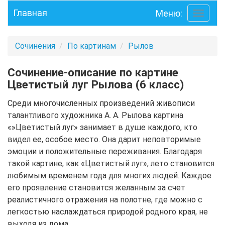
Главная
Меню:
Toggle
navigati
Сочинения
По картинам
Рылов
Сочинение-описание по картине
Цветистый луг Рылова (6 класс)
Среди многочисленных произведений живописи
талантливого художника А. А. Рылова картина
«»Цветистый луг» занимает в душе каждого, кто
видел ее, особое место. Она дарит неповторимые
эмоции и положительные переживания. Благодаря
такой картине, как «Цветистый луг», лето становится
любимым временем года для многих людей. Каждое
его проявление становится желанным за счет
реалистичного отражения на полотне, где можно с
легкостью наслаждаться природой родного края, не
выходя из дома.