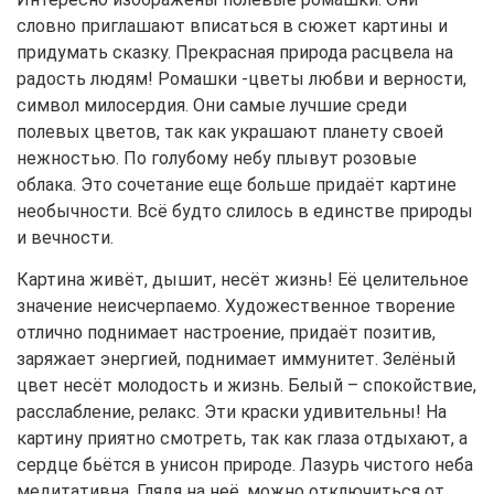
словно приглашают вписаться в сюжет картины и
придумать сказку. Прекрасная природа расцвела на
радость людям! Ромашки -цветы любви и верности,
символ милосердия. Они самые лучшие среди
полевых цветов, так как украшают планету своей
нежностью. По голубому небу плывут розовые
облака. Это сочетание еще больше придаёт картине
необычности. Всё будто слилось в единстве природы
и вечности.
Картина живёт, дышит, несёт жизнь! Её целительное
значение неисчерпаемо. Художественное творение
отлично поднимает настроение, придаёт позитив,
заряжает энергией, поднимает иммунитет. Зелёный
цвет несёт молодость и жизнь. Белый – спокойствие,
расслабление, релакс. Эти краски удивительны! На
картину приятно смотреть, так как глаза отдыхают, а
сердце бьётся в унисон природе. Лазурь чистого неба
медитативна. Глядя на неё, можно отключиться от