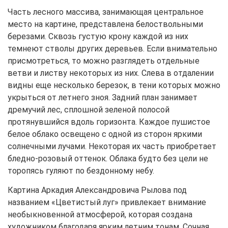
Часть лесного массива, занимающая центральное
место на картине, представлена белоствольными
березами. Сквозь густую крону каждой из них
темнеют стволы других деревьев. Если внимательно
присмотреться, то можно разглядеть отдельные
ветви и листву некоторых из них. Слева в отдалении
видны еще несколько березок, в тени которых можно
укрыться от летнего зноя. Задний план занимает
дремучий лес, сплошной зеленой полосой
протянувшийся вдоль горизонта. Каждое пушистое
белое облако освещено с одной из сторон яркими
солнечными лучами. Некоторая их часть приобретает
бледно-розовый оттенок. Облака будто без цели не
торопясь гуляют по бездонному небу.
Картина Аркадия Александровича Рылова под
названием «Цветистый луг» привлекает внимание
необыкновенной атмосферой, которая создана
художником благодаря ярким летним тонам. Сочная