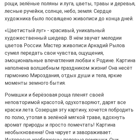
рощи, зелёные поляны и луга, цветы, травы и деревья,
лесные ручейки, солнце, небо, земля. Сердце
художника было посвящено живописи до конца дней.
«Цветистый луг» - красивый, уникальный
художественный шедевр. В нём звучат мелодии
цветов России. Мастер живописи Аркадий Рылов
сумел передать свои чувства, ощущения,
эмоциональные впечатления любви к Родине. Картина
наполнена волшебным праздником жизни! Она несёт
гармонию Мироздания, отдых души и тела, яркие
моменты земного бытия.
Ромашки и берёзовая роща пленят своей
неповторимой красотой, одухотворяют, дарят все
краски лета. Созерцая эту картину, хочется побродить
по полю, утопая в зелёной мягкой траве, вдохнуть
аромат природы и просто помечтать! Картина
необыкновенна! Она чарует и завораживает.
Интересно изображены полевые ромашки. Они