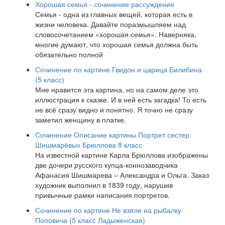
Хорошая семья - сочинение рассуждение
Семья - одна из главных вещей, которая есть в
жизни человека. Давайте поразмышляем над
словосочетанием «хорошая семья». Наверняка,
многие думают, что хорошая семья должна быть
обязательно полной
Сочинение по картине Гвидон и царица Билибина
(5 класс)
Мне нравится эта картина, но на самом деле это
иллюстрация к сказке. И в ней есть загадка! То есть
не всё сразу видно и понятно. Я точно не сразу
заметил женщину в платке.
Сочинение Описание картины Портрет сестер
Шишмарёвых Брюллова 8 класс
На известной картине Карла Брюллова изображены
две дочери русского купца-коннозаводчика
Афанасия Шишмарева – Александра и Ольга. Заказ
художник выполнил в 1839 году, нарушив
привычные рамки написания портретов.
Сочинение по картине Не взяли на рыбалку
Поповича (5 класс Ладыженская)