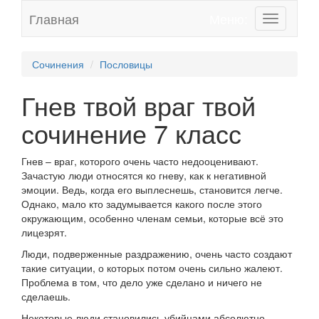
Главная
Меню:
Toggle
navigation
Сочинения
Пословицы
Гнев твой враг твой
сочинение 7 класс
Гнев – враг, которого очень часто недооценивают.
Зачастую люди относятся ко гневу, как к негативной
эмоции. Ведь, когда его выплеснешь, становится легче.
Однако, мало кто задумывается какого после этого
окружающим, особенно членам семьи, которые всё это
лицезрят.
Люди, подверженные раздражению, очень часто создают
такие ситуации, о которых потом очень сильно жалеют.
Проблема в том, что дело уже сделано и ничего не
сделаешь.
Некоторые люди становились убийцами абсолютно