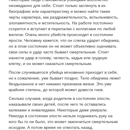
неожиданно для себя. Стоит только заглянуть в их
биографию или характеристику и можно найти такие
черты характера, как раздражительность, вспыльчивость,
злопамятность и мстительность. На работе постоянно
ссорится и вступает в перепалки с коллегами по любой
мелочи. Очень много убийств происходит в состоянии
ярости. Человеку кажется, что он слегка ударит обидчика,
но в этом состоянии он не может объективно оценивать
свои силы и удар часто бывает смертельным. Стоит
нанести удар в голову, челюсть, кадык или грудную
клетку, и он может оказаться смертельным.
После случившегося убийца мгновенно приходит в себя,
но к сожалению, уже бывает поздно. Тело обидчика лежит
бездыханное и нет никаких признаков жизни. Это уже
крайняя степень, до которой может довести гнев.
Сколько случаев, когда родители в состоянии злости,
наказывали своих детей, после чего те оставались
калеками и инвалидами. Некоторые даже умирали.
Никогда в состоянии злости нельзя поднимать руку на
кого бы то ни было, это может закончиться смертельным
исходом. А потом время не отмотать назад.