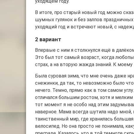
уходящем году.
В итоге, про старый новый год можно ска
шумных гулянок и без залпов праздничных
уходящий год и встречают новый, с надеж
2 вариант
Впервые с ним я столкнулся ещё в далёком
Это был тот самый возраст, когда любопы
страх, а на вторую жажда знаний. К моему
Была суровая зима, что мне очень даже нр
снежинки, да так, то невозможно было что
нечего. Темно, прямо как в том самом углу.
отличался большим ростом, хотя и мелким 
тот момент я не особо над этим задумывал
наверное. Мама всегда шутила надо мной, 
таинственный мир, где хранилась большая 
велосипед. Но она просто не понимала, ка
преграде. Казалось, что в той темноте с