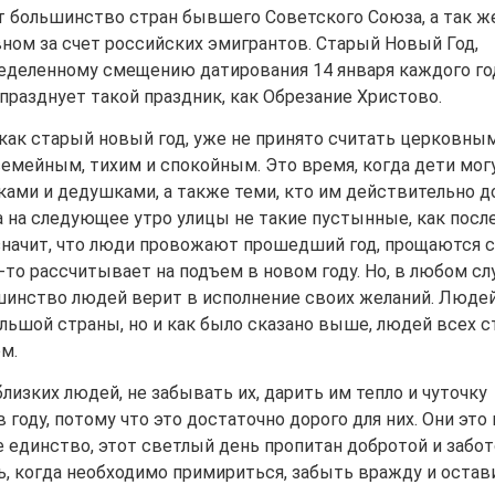
 большинство стран бывшего Советского Союза, а так ж
вном за счет российских эмигрантов. Старый Новый Год,
ределенному смещению датирования 14 января каждого го
празднует такой праздник, как Обрезание Христово.
как старый новый год, уже не принято считать церковным
емейным, тихим и спокойным. Это время, когда дети мог
ками и дедушками, а также теми, кто им действительно до
а на следующее утро улицы не такие пустынные, как посл
 значит, что люди провожают прошедший год, прощаются с
-то рассчитывает на подъем в новом году. Но, в любом слу
шинство людей верит в исполнение своих желаний. Людей
ьшой страны, но и как было сказано выше, людей всех с
м.
лизких людей, не забывать их, дарить им тепло и чуточку
 году, потому что это достаточно дорого для них. Они это 
 единство, этот светлый день пропитан добротой и забот
нь, когда необходимо примириться, забыть вражду и остав