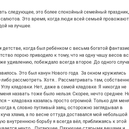
зать следующее, это более спокойный семейный праздник,
 салютов. Это время, когда люди всей семьей провожают
дой на лучшее.
 детстве, когда был ребёнком с весьма богатой фантазие
тство порою приводило к тому, что на одну чашу весов в
 же удивлению, побеждало всегда второе. До одного случа
авилось. Это был канун Нового года. За окном кружились
-либо рассмотреть. Хотя… Рассматривать там, собственно
 Углу кладовки. Нет, даже в самой кладовке. Я никогда не
меня назвать тоже было нельзя. Скорее, нечто среднее. Н
ся – кладовка казалась просто огромной. Только для меня
когда я, словно пугливый заяц, осторожно заглядывал в
куча хлама, а по весне оттуда доставался мой небольшой
кую внутреннюю борьбу я всегда вёл, приближаясь к этой
крывается нечто… Пугающее. Пахнущее старыми вещами и