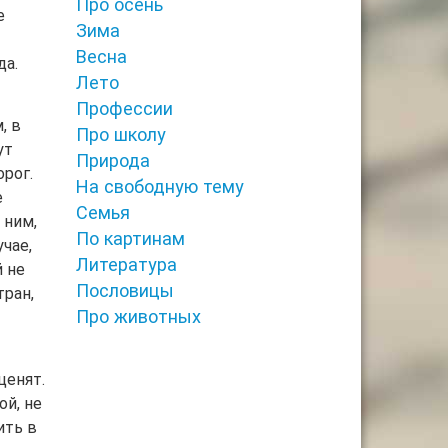
Про осень
е
Зима
Весна
да.
Лето
Профессии
, в
Про школу
ут
Природа
рог.
На свободную тему
е
Семья
 ним,
По картинам
чае,
Литература
 не
Пословицы
тран,
Про животных
ценят.
ой, не
ить в