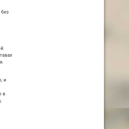
 без
й.
ставал
я.
, и
о в
,