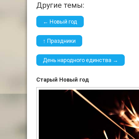
Другие темы:
← Новый год
↑ Праздники
День народного единства →
Старый Новый год