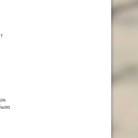
ет
ешь
 было