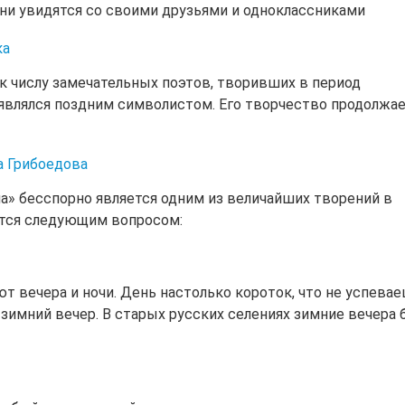
 они увидятся со своими друзьями и одноклассниками
ка
к числу замечательных поэтов, творивших в период
 являлся поздним символистом. Его творчество продолжа
а Грибоедова
ма» бесспорно является одним из величайших творений в
ются следующим вопросом:
ют вечера и ночи. День настолько короток, что не успева
й зимний вечер. В старых русских селениях зимние вечера