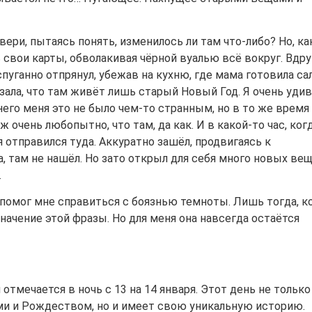
ери, пытаясь понять, изменилось ли там что-либо? Но, как
 свои карты, обволакивая чёрной вуалью всё вокруг. Вдру
спуганно отпрянул, убежав на кухню, где мама готовила сал
азала, что там живёт лишь старый Новый Год. Я очень удив
его меня это не было чем-то странным, но в то же время
ж очень любопытно, что там, да как. И в какой-то час, ког
 отправился туда. Аккуратно зашёл, продвигаясь к
, там не нашёл. Но зато открыл для себя много новых вещ
.
помог мне справиться с боязнью темноты. Лишь тогда, к
значение этой фразы. Но для меня она навсегда остаётся
отмечается в ночь с 13 на 14 января. Этот день не только
ми и Рождеством, но и имеет свою уникальную историю.