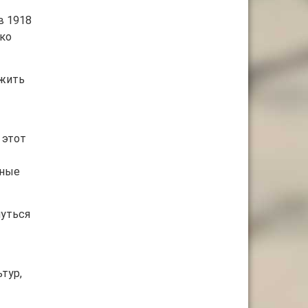
в 1918
ако
лжить
 этот
ьные
нуться
тур,