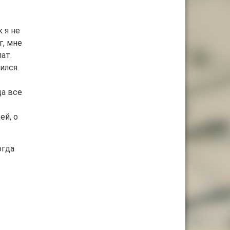
 я не
г, мне
ат.
ился.
да все
ей, о
огда