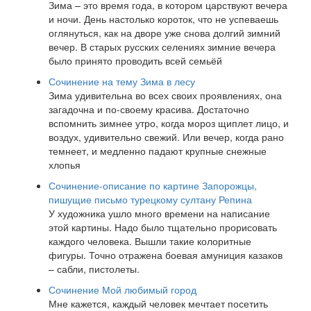
Зима – это время года, в котором царствуют вечера
и ночи. День настолько короток, что не успеваешь
оглянуться, как на дворе уже снова долгий зимний
вечер. В старых русских селениях зимние вечера
было принято проводить всей семьёй
Сочинение на тему Зима в лесу
Зима удивительна во всех своих проявлениях, она
загадочна и по-своему красива. Достаточно
вспомнить зимнее утро, когда мороз щиплет лицо, и
воздух, удивительно свежий. Или вечер, когда рано
темнеет, и медленно падают крупные снежные
хлопья
Сочинение-описание по картине Запорожцы,
пишущие письмо турецкому султану Репина
У художника ушло много времени на написание
этой картины. Надо было тщательно прорисовать
каждого человека. Вышли такие колоритные
фигуры. Точно отражена боевая амуниция казаков
– сабли, пистолеты.
Сочинение Мой любимый город
Мне кажется, каждый человек мечтает посетить