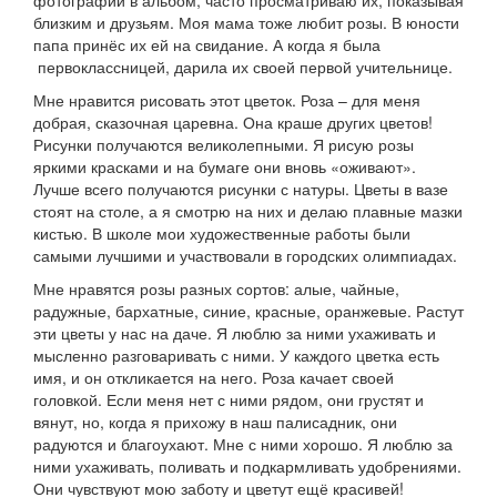
фотографии в альбом, часто просматриваю их, показывая
близким и друзьям. Моя мама тоже любит розы. В юности
папа принёс их ей на свидание. А когда я была
первоклассницей, дарила их своей первой учительнице.
Мне нравится рисовать этот цветок. Роза – для меня
добрая, сказочная царевна. Она краше других цветов!
Рисунки получаются великолепными. Я рисую розы
яркими красками и на бумаге они вновь «оживают».
Лучше всего получаются рисунки с натуры. Цветы в вазе
стоят на столе, а я смотрю на них и делаю плавные мазки
кистью. В школе мои художественные работы были
самыми лучшими и участвовали в городских олимпиадах.
Мне нравятся розы разных сортов: алые, чайные,
радужные, бархатные, синие, красные, оранжевые. Растут
эти цветы у нас на даче. Я люблю за ними ухаживать и
мысленно разговаривать с ними. У каждого цветка есть
имя, и он откликается на него. Роза качает своей
головкой. Если меня нет с ними рядом, они грустят и
вянут, но, когда я прихожу в наш палисадник, они
радуются и благоухают. Мне с ними хорошо. Я люблю за
ними ухаживать, поливать и подкармливать удобрениями.
Они чувствуют мою заботу и цветут ещё красивей!