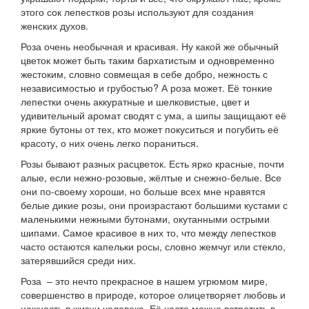
этого сок лепестков розы используют для создания
женских духов.
Роза очень необычная и красивая. Ну какой же обычный
цветок может быть таким бархатистым и одновременно
жестоким, словно совмещая в себе добро, нежность с
независимостью и грубостью? А роза может. Её тонкие
лепестки очень аккуратные и шелковистые, цвет и
удивительный аромат сводят с ума, а шипы защищают её
яркие бутоны от тех, кто может покуситься и погубить её
красоту, о них очень легко пораниться.
Розы бывают разных расцветок. Есть ярко красные, почти
алые, если нежно-розовые, жёлтые и снежно-белые. Все
они по-своему хороши, но больше всех мне нравятся
белые дикие розы, они произрастают большими кустами с
маленькими нежными бутонами, окутанными острыми
шипами. Самое красивое в них то, что между лепестков
часто остаются капельки росы, словно жемчуг или стекло,
затерявшийся среди них.
Роза – это нечто прекрасное в нашем угрюмом мире,
совершенство в природе, которое олицетворяет любовь и
нежность в жизни человека. Её часто можно встретить в