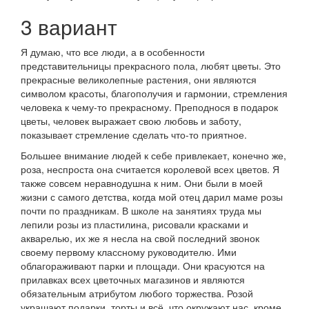
3 вариант
Я думаю, что все люди, а в особенности
представительницы прекрасного пола, любят цветы. Это
прекрасные великолепные растения, они являются
символом красоты, благополучия и гармонии, стремления
человека к чему-то прекрасному. Преподнося в подарок
цветы, человек выражает свою любовь и заботу,
показывает стремление сделать что-то приятное.
Большее внимание людей к себе привлекает, конечно же,
роза, неспроста она считается королевой всех цветов. Я
также совсем неравнодушна к ним. Они были в моей
жизни с самого детства, когда мой отец дарил маме розы
почти по праздникам. В школе на занятиях труда мы
лепили розы из пластилина, рисовали красками и
акварелью, их же я несла на свой последний звонок
своему первому классному руководителю. Ими
облагораживают парки и площади. Они красуются на
прилавках всех цветочных магазинов и являются
обязательным атрибутом любого торжества. Розой
украшают подарки, торты и всё, что окружают нас, кроме