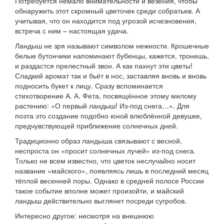
Потребуется немало внимательности и везения, чтобы
обнаружить этот скромный цветочек среди собратьев. А
учитывая, что он находится под угрозой исчезновения,
встреча с ним – настоящая удача.
Ландыш не зря называют символом нежности. Крошечные
белые бутончики напоминают бубенцы, кажется, тронешь,
и раздастся прелестный звон. А как пахнут эти цветы!
Сладкий аромат так и бьёт в нос, заставляя вновь и вновь
подносить букет к лицу. Сразу вспоминается
стихотворение А. А. Фета, посвящённое этому милому
растению: «О первый ландыш! Из-под снега…». Для
поэта это создание подобно юной влюблённой девушке,
предчувствующей приближение солнечных дней.
Традиционно образ ландыша связывают с весной,
неспроста он «просит солнечных лучей» из-под снега.
Только не всем известно, что цветок неслучайно носит
название «майского», появляясь лишь в последний месяц
тёплой весенней поры. Однако в средней полосе России
такое событие вполне может произойти, и майский
ландыш действительно выглянет посреди сугробов.
Интересно другое: несмотря на внешнюю