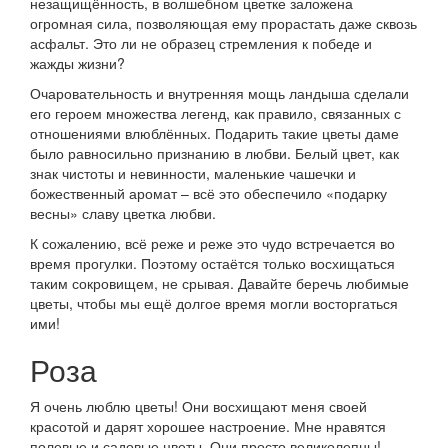
незащищённость, в волшебном цветке заложена
огромная сила, позволяющая ему прорастать даже сквозь
асфальт. Это ли не образец стремления к победе и
жажды жизни?
Очаровательность и внутренняя мощь ландыша сделали
его героем множества легенд, как правило, связанных с
отношениями влюблённых. Подарить такие цветы даме
было равносильно признанию в любви. Белый цвет, как
знак чистоты и невинности, маленькие чашечки и
божественный аромат – всё это обеспечило «подарку
весны» славу цветка любви.
К сожалению, всё реже и реже это чудо встречается во
время прогулки. Поэтому остаётся только восхищаться
таким сокровищем, не срывая. Давайте беречь любимые
цветы, чтобы мы ещё долгое время могли восторгаться
ими!
Роза
Я очень люблю цветы! Они восхищают меня своей
красотой и дарят хорошее настроение. Мне нравятся
полевые и садовые цветы. Они просто великолепны!