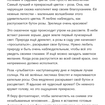
Самый лучший и прекрасный цветок – роза. Она, как
чарующая сказка наполняет мир своим благоуханием. Её
нежные лепестки – маленькие волшебники этого
удивительного цветка. Я люблю наблюдать, как
распускается бутон розы. Зрелище очень красивое!
Это сказочное чудо происходит утром на рассвете. В небе
встают ранние зорьки, даря земле первый лучезарный
свет. Природа ещё дремлет, а розы в саду уже начинают
«просыпаться», раскрывая свои бутоны. Нужно любить
природу и быть очень наблюдательным, чтобы всё это
увидеть своими глазами. И ещё можно загадать заветное
желание. Когда роза распустится во всей своей красе, оно
непременно должно исполнится.
Роза «улыбается» наступающему дню и первым лучам
солнца. На её зелёных листиках блестят и переливаются
капельки росы. Она медленно раскрывает свой бутон и
расцветает. Я вдыхаю её чудесный аромат! Он немного
кружит голову, но это ощущение прекрасно.
Я беру фотоаппарат, чтобы запечатлеть на снимке эти
незабываемые мгновения… Дома я вставляю готовые