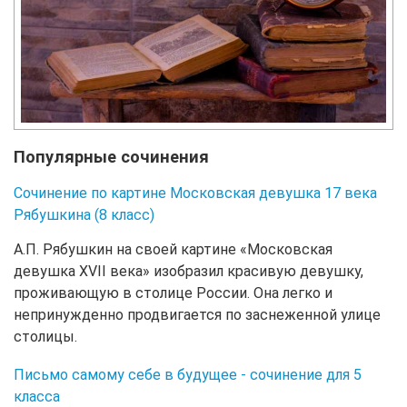
Популярные сочинения
Сочинение по картине Московская девушка 17 века
Рябушкина (8 класс)
А.П. Рябушкин на своей картине «Московская
девушка XVII века» изобразил красивую девушку,
проживающую в столице России. Она легко и
непринужденно продвигается по заснеженной улице
столицы.
Письмо самому себе в будущее - сочинение для 5
класса