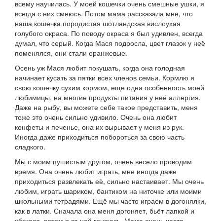
всему научилась. У моей кошечки очень смешные ушки, я
всегда с них смеюсь. Потом мама рассказала мне, что
наша кошечка породистая шотландская вислоухая
голубого окраса. По поводу окраса я был удивлен, всегда
думал, что серый. Когда Мася подросла, цвет глазок у неё
поменялся, они стали оранжевые.
Осень уж Мася любит покушать, когда она голодная
начинает кусать за пятки всех членов семьи. Кормлю я
свою кошечку сухим кормом, еще одна особенность моей
любимицы, на многие продукты питания у неё аллергия.
Даже на рыбу, вы можете себе такое представить, меня
тоже это очень сильно удивило. Очень она любит
конфеты и печенье, она их вырывает у меня из рук.
Иногда даже приходиться побороться за свою часть
сладкого.
Мы с моим пушистым другом, очень весело проводим
время. Она очень любит играть, мне иногда даже
приходиться развлекать её, сильно настаивает. Мы очень
любим, играть шариком, бантиком на ниточке или моими
школьными тетрадями. Ещё мы часто играем в догонялки,
как в латки. Сначала она меня догоняет, бьёт лапкой и
убегает, потом я за ней гоняюсь. Мама очень часто