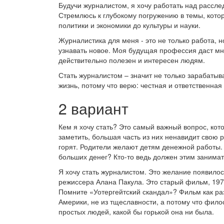
Будучи журналистом, я хочу работать над рассле
Стремлюсь к глубокому погружению в темы, кот
политики и экономики до культуры и науки.
Журналистика для меня - это не только работа, н
узнавать новое. Моя будущая профессия даст мне
действительно полезен и интересен людям.
Стать журналистом – значит не только зарабатыва
жизнь, потому что верю: честная и ответственна
2 вариант
Кем я хочу стать? Это самый важный вопрос, кот
заметить, большая часть из них ненавидит свою р
горят. Родители желают детям денежной работы. 
больших денег? Кто-то ведь должен этим занимат
Я хочу стать журналистом. Это желание появилос
режиссера Алана Пакула. Это старый фильм, 197
Помните «Уотергейтский скандал»? Фильм как ра
Америки, не из тщеславности, а потому что фило
простых людей, какой бы горькой она ни была.