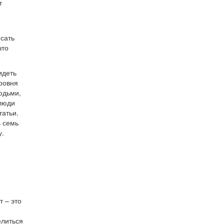
т
ясать
что
идеть
уровня
юдьми,
 люди
татьи.
ь семь
у.
 – это
елиться