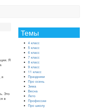
Темы
4 класс
5 класс
6 класс
7 класс
ации. Я
8 класс
а
9 класс
11 класс
Праздники
 я
Про осень
Зима
Весна
ь. Это
Лето
ся в
Профессии
Про школу