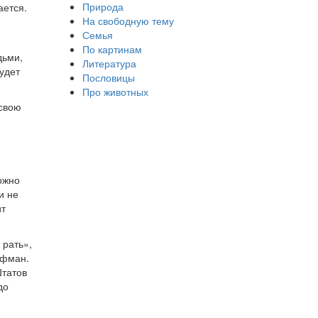
Природа
ается.
На свободную тему
Семья
По картинам
дьми,
Литература
удет
Пословицы
Про животных
 свою
ожно
и не
ит
 рать»,
ффман.
Штатов
до