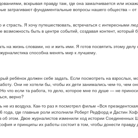
дованиями, вскрывая правду там, где она замалчивается или искаж
орые затрагивают фундаментальные вопросы нашего общества – от
о и страсть. Я хочу путешествовать, встречаться с интересными лю
 возможность быть в центре событий, создавая контент, который б
ть на жизнь словами, но и жить ими. Я готов посвятить этому делу
я журналистика способна менять мир к лучшему.
орый ребёнок должен себе задать. Если посмотреть на взрослых, м
аботу. Они не хотели бы, чтобы их дети занимались чем-то, чем он
Но что если та работа, то дело, которое мне по душе — не принос
ься, верно?
ь не из воздуха. Как-то раз я посмотрел фильм «Вся президентская
6 года, где главные роли исполнили Роберт Редфорд и Дастин Хо
з об этом. Двое журналистов изменили ход истории Соединенных 
софия и принципы их работы состоит в том, чтобы донести правду 