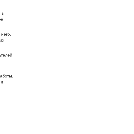
 в
ен
 него,
их
ателей
работы.
 в