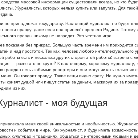
 средства массовой информации существовали всегда, но кто буде
листы. Журналисты, которых нельзя купить или запугать. Для такой
тдача.
ни не принадлежат государству. Настоящий журналист не будет пл
ет нести правду, даже если она принесёт вред его Родине. Потому 
немного правды никому не навредит. Это честная игра.
ев показана без прикрас. Большую часть времени им приходится с
ей и над простотой. Так как, человек любого интеллектуального 
й работы есть и несколько других сторон этой работы: встречи с л
ция — разве это не круто? К настоящему, хорошему журналисту,
х граждан есть любимые репортеры и они могут читать только их с
 меня. Он говорит правду. Такие вещи видно сразу. Не нужно имет
ты кривят душой или пишут статьи за деньги, маскируя их за правд
одним из них.
Журналист - моя будущая
а привлекала меня своей уникальностью и необычностью. Журналист
новости и события в мире. Как журналист, я буду иметь возможность
азных культурах и традициях, общаться с интересными людьми и д