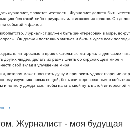
ать журналист, является честность. Журналист должен быть честен
рмацию без какой-либо приукрасы или искажения фактов. Он долж
нии событий и фактов.
юбопытство. Журналист должен быть заинтересован в мире, вокруг
опросы. Он должен постоянно учиться и быть в курсе всех последн
создавать интересные и привлекательные материалы для своих чит
ять других людей, делать их размышлять об окружающем мире и
 внести свой вклад в улучшение мира.
сия, которая может насытить душу и приносить удовлетворение от 
оянному изучению новых вещей, быть заинтересованным в событиях
м и не могу дождаться, чтобы начать свой путь в этой интересной и
ень →
том. Журналист - моя будущая