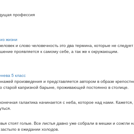
я
из жизни
еловек и слово человечность это два термина, которые не следует
ошение проявляется к самому себе, а так же к окружающим.
нева 5 класс
онажей произведения и представляется автором в образе крепостн
го старой капризной барыне, проживающей постоянно в столице.
онечная галактика начинается с неба, которое над нами. Кажется,
уться.
вья стоят голые. Все листья давно уже собрали в мешки и сожгли н
 застыло в ожидании холодов.