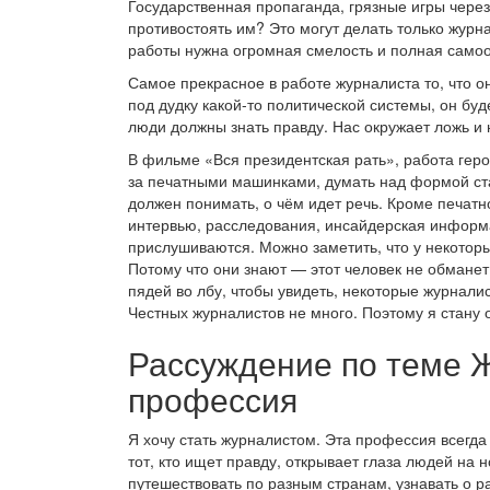
Государственная пропаганда, грязные игры через
противостоять им? Это могут делать только журна
работы нужна огромная смелость и полная самоо
Самое прекрасное в работе журналиста то, что о
под дудку какой-то политической системы, он буд
люди должны знать правду. Нас окружает ложь и 
В фильме «Вся президентская рать», работа геро
за печатными машинками, думать над формой стат
должен понимать, о чём идет речь. Кроме печатно
интервью, расследования, инсайдерская информа
прислушиваются. Можно заметить, что у некоторы
Потому что они знают — этот человек не обманет
пядей во лбу, чтобы увидеть, некоторые журналис
Честных журналистов не много. Поэтому я стану 
Рассуждение по теме 
профессия
Я хочу стать журналистом. Эта профессия всегд
тот, кто ищет правду, открывает глаза людей на 
путешествовать по разным странам, узнавать о р