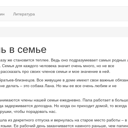
тин
Литература
ь в семье
разу же становится теплее. Ведь оно подразумевает самых родных
 Семья для каждого человека значит очень много, но не все
 рассказать про своих членов семьи и мое значение в ней.
 братьев-близнецов. Все живущие в доме имеют свои важные обязан
е делать – это собака Лана. Но мы ее все очень любим и не
занимаются члены нашей семьи ежедневно. Папа работает в больш
а задерживается допоздна. Но когда он приходит домой, то всегда
грушки, чтобы порадовать нас.
ла из декретного отпуска и вернулась на старое место работы – в
 языки. Ее рабочий день заканчивается намного раньше, чем папи