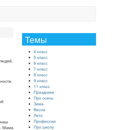
Темы
4 класс
5 класс
 людей,
6 класс
7 класс
8 класс
9 класс
ности.
11 класс
Праздники
Про осень
ой
Зима
Весна
Лето
Профессии
 наш
Про школу
н. Мама