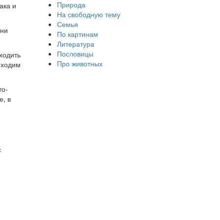
Природа
ака и
На свободную тему
Семья
Они
По картинам
Литература
Пословицы
ходить
Про животных
 ходим
то-
е, в
с