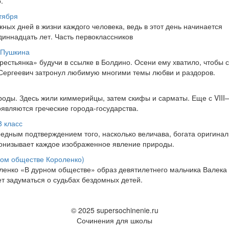
.
тября
ных дней в жизни каждого человека, ведь в этот день начинается
диннадцать лет. Часть первоклассников
 Пушкина
стьянка» будучи в ссылке в Болдино. Осени ему хватило, чтобы с
 Сергеевич затронул любимую многими темы любви и раздоров.
оды. Здесь жили киммерийцы, затем скифы и сарматы. Еще с VIII
являются греческие города-государства.
8 класс
редным подтверждением того, насколько величава, богата оригина
онизывает каждое изображенное явление природы.
ном обществе Короленко)
ленко «В дурном обществе» образ девятилетнего мальчика Валека
ет задуматься о судьбах бездомных детей.
© 2025 supersochinenie.ru
Сочинения для школы