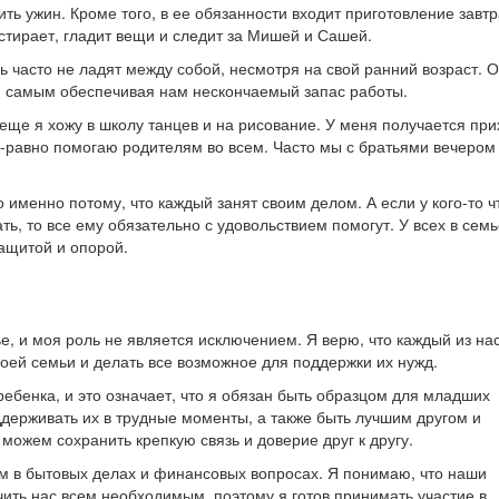
ить ужин. Кроме того, в ее обязанности входит приготовление завтр
стирает, гладит вещи и следит за Мишей и Сашей.
 часто не ладят между собой, несмотря на свой ранний возраст. 
м самым обеспечивая нам нескончаемый запас работы.
еще я хожу в школу танцев и на рисование. У меня получается при
се-равно помогаю родителям во всем. Часто мы с братьями вечером
о именно потому, что каждый занят своим делом. А если у кого-то ч
ть, то все ему обязательно с удовольствием помогут. У всех в семь
защитой и опорой.
е, и моя роль не является исключением. Я верю, что каждый из на
воей семьи и делать все возможное для поддержки их нужд.
ребенка, и это означает, что я обязан быть образцом для младших
ддерживать их в трудные моменты, а также быть лучшим другом и
можем сохранить крепкую связь и доверие друг к другу.
ям в бытовых делах и финансовых вопросах. Я понимаю, что наши
ить нас всем необходимым, поэтому я готов принимать участие в