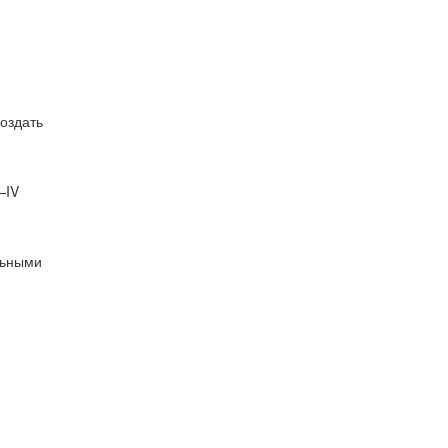
оздать
—IV
льными