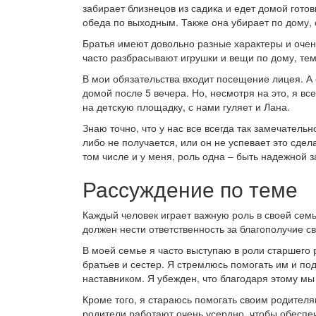
забирает близнецов из садика и едет домой готов
обеда по выходным. Также она убирает по дому, 
Братья имеют довольно разные характеры и очень
часто разбрасывают игрушки и вещи по дому, те
В мои обязательства входит посещение лицея. А 
домой после 5 вечера. Но, несмотря на это, я в
на детскую площадку, с нами гуляет и Лана.
Знаю точно, что у нас все всегда так замечательн
либо не получается, или он не успевает это сдела
том числе и у меня, роль одна – быть надежной 
Рассуждение по теме
Каждый человек играет важную роль в своей семь
должен нести ответственность за благополучие с
В моей семье я часто выступаю в роли старшего 
братьев и сестер. Я стремлюсь помогать им и по
наставником. Я убежден, что благодаря этому мы 
Кроме того, я стараюсь помогать своим родител
родители работают очень усердно, чтобы обеспеч