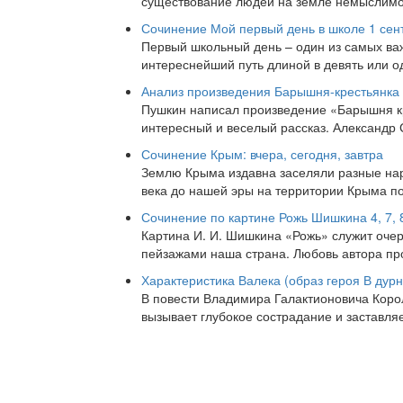
существование людей на земле немыслимо
Сочинение Мой первый день в школе 1 сен
Первый школьный день – один из самых важ
интереснейший путь длиной в девять или о
Анализ произведения Барышня-крестьянка
Пушкин написал произведение «Барышня кре
интересный и веселый рассказ. Александр
Сочинение Крым: вчера, сегодня, завтра
Землю Крыма издавна заселяли разные нар
века до нашей эры на территории Крыма по
Сочинение по картине Рожь Шишкина 4, 7, 
Картина И. И. Шишкина «Рожь» служит оче
пейзажами наша страна. Любовь автора пр
Характеристика Валека (образ героя В дур
В повести Владимира Галактионовича Коро
вызывает глубокое сострадание и заставля