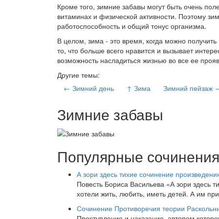
Кроме того, зимние забавы могут быть очень пол
витаминах и физической активности. Поэтому зи
работоспособность и общий тонус организма.
В целом, зима - это время, когда можно получит
то, что больше всего нравится и вызывает интере
возможность насладиться жизнью во все ее проя
Другие темы:
← Зимний день
↑ Зима
Зимний пейзаж 
Зимние забавы
Популярные сочинени
А зори здесь тихие сочинение произведен
Повесть Бориса Васильева «А зори здесь т
хотели жить, любить, иметь детей. А им пр
Сочинение Противоречия теории Раскольн
Преступление и наказание, автором которо