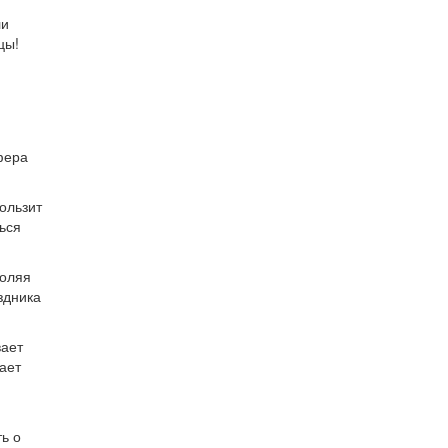
ли
цы!
фера
ользит
ься
воляя
здника
вает
ает
ь о