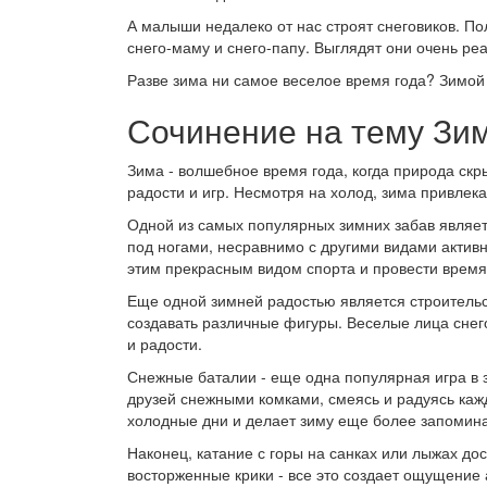
А малыши недалеко от нас строят снеговиков. Пол
снего-маму и снего-папу. Выглядят они очень ре
Разве зима ни самое веселое время года? Зимой 
Сочинение на тему Зи
Зима - волшебное время года, когда природа скр
радости и игр. Несмотря на холод, зима привлека
Одной из самых популярных зимних забав являетс
под ногами, несравнимо с другими видами активн
этим прекрасным видом спорта и провести время
Еще одной зимней радостью является строительс
создавать различные фигуры. Веселые лица снег
и радости.
Снежные баталии - еще одна популярная игра в 
друзей снежными комками, смеясь и радуясь каж
холодные дни и делает зиму еще более запоми
Наконец, катание с горы на санках или лыжах дос
восторженные крики - все это создает ощущение