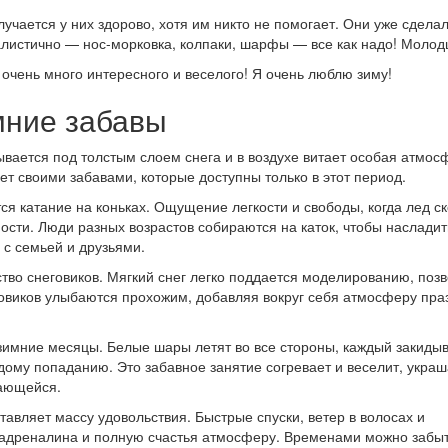
учается у них здорово, хотя им никто не помогает. Они уже сдела
алистично — нос-морковка, колпаки, шарфы — все как надо! Молод
очень много интересного и веселого! Я очень люблю зиму!
мние забавы
ывается под толстым слоем снега и в воздухе витает особая атмос
ет своими забавами, которые доступны только в этот период.
я катание на коньках. Ощущение легкости и свободы, когда лед ск
ости. Люди разных возрастов собираются на каток, чтобы насладит
 с семьей и друзьями.
тво снеговиков. Мягкий снег легко поддается моделированию, поз
овиков улыбаются прохожим, добавляя вокруг себя атмосферу пра
зимние месяцы. Белые шары летят во все стороны, каждый закиды
дому попаданию. Это забавное занятие согревает и веселит, украш
нающейся.
тавляет массу удовольствия. Быстрые спуски, ветер в волосах и
 адреналина и полную счастья атмосферу. Временами можно забыт