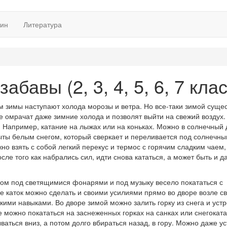
тин
Литература
бавы (2, 3, 4, 5, 6, 7 клас
ом зимы наступают холода морозы и ветра. Но все-таки зимой суще
е омрачат даже зимние холода и позволят выйти на свежий воздух.
. Например, катание на лыжах или на коньках. Можно в солнечный 
рыты белым снегом, который сверкает и переливается под солнечн
но взять с собой легкий перекус и термос с горячим сладким чаем,
осле того как набрались сил, идти снова кататься, а может быть и д
ером под светящимися фонарями и под музыку весело покататься с
же каток можно сделать и своими усилиями прямо во дворе возле с
кими навыками. Во дворе зимой можно залить горку из снега и устр
е можно покататься на заснеженных горках на санках или снегоката
ваться вниз, а потом долго вбираться назад, в гору. Можно даже у