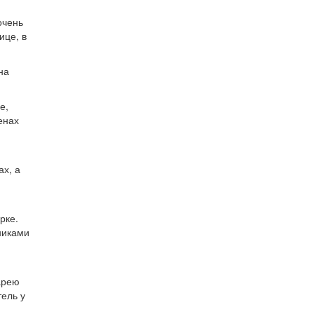
очень
ице, в
на
е,
енах
ах, а
рке.
сниками
арею
ель у