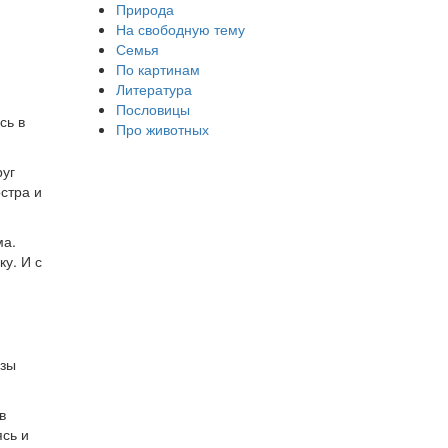
Природа
На свободную тему
Семья
По картинам
Литература
Пословицы
сь в
Про животных
руг
стра и
ма.
ку. И с
озы
в
ясь и