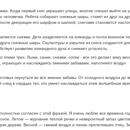
ика. Когда первый снег украшает улицы, многие спешат выйти на у
о человечка. Ребята собирают снежные шары, ставят их друг на дру
после декорации его шарфом и шапкой, снеговик становится наст
вляется снежки. Дети разделяются на команды и почти военном п
друга снежные шары. Скульптуры и укрытия из снега создаются дл
бствует развитию командного духа и снимает усталость.
 этими трех. Лыжи, санки, снежки, сопки - все это делает зиму вес
й, играющих и наслаждаясь зимними забавами, наполняют воздух
отовых окунуться во все зимние забавы. От холодного воздуха до з
й след в сердцах тех, кто умеет наслаждаться этим волшебным вр
 полностью согласен с этой фразой. Я очень люблю все времена год
сное. Летом — журчание теплой речки и невероятный запах цветов
дом дереве. Весной — свежий воздух и пение прилетевших птиц. 