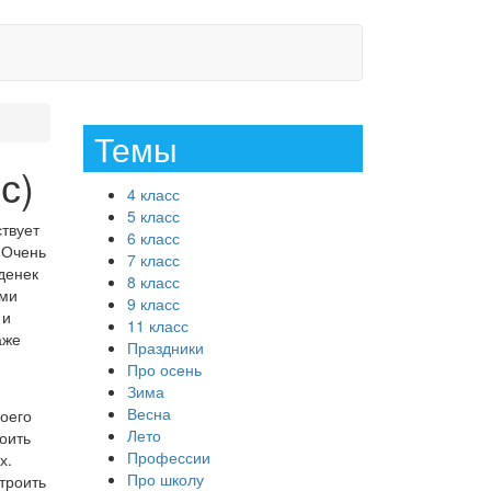
Темы
с)
4 класс
5 класс
ствует
6 класс
 Очень
7 класс
денек
8 класс
ыми
9 класс
 и
11 класс
аже
Праздники
Про осень
Зима
Весна
воего
Лето
оить
Профессии
х.
Про школу
строить