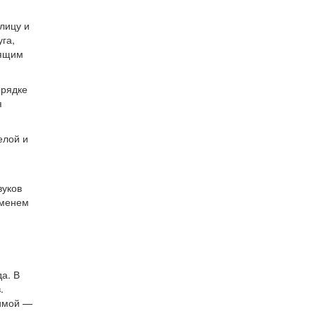
лицу и
га,
оящим
орядке
я
елой и
вуков
еменем
а. В
.
Зимой —