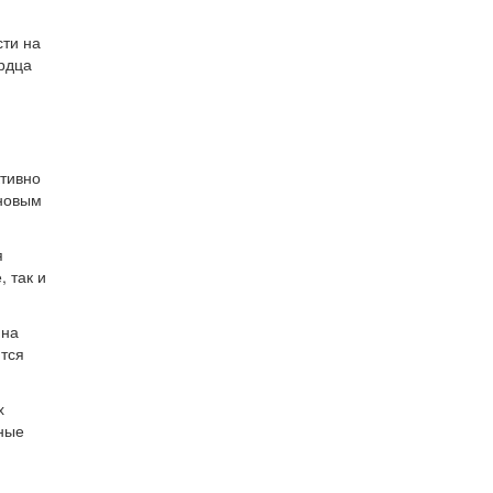
сти на
рдца
ктивно
 новым
я
 так и
 на
ятся
х
ные