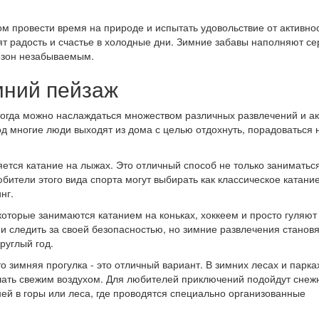
 провести время на природе и испытать удовольствие от активно
т радость и счастье в холодные дни. Зимние забавы наполняют се
езон незабываемым.
мний пейзаж
 когда можно наслаждаться множеством различных развлечений и а
од многие люди выходят из дома с целью отдохнуть, порадоваться
ется катание на лыжах. Это отличный способ не только заниматьс
ители этого вида спорта могут выбирать как классическое катание,
нг.
которые занимаются катанием на коньках, хоккеем и просто гуляют
 и следить за своей безопасностью, но зимние развлечения станов
руглый год.
о зимняя прогулка - это отличный вариант. В зимних лесах и парка
ать свежим воздухом. Для любителей приключений подойдут снеж
ней в горы или леса, где проводятся специально организованные