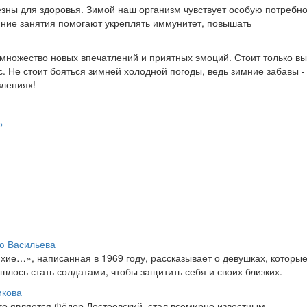
езны для здоровья. Зимой наш организм чувствует особую потребно
мние занятия помогают укреплять иммунитет, повышать
ь множество новых впечатлений и приятных эмоций. Стоит только в
с. Не стоит бояться зимней холодной погоды, ведь зимние забавы -
влениях!
→
я
ию Васильева
ихие…», написанная в 1969 году, рассказывает о девушках, которы
ишлось стать солдатами, чтобы защитить себя и своих близких.
икова
го является Фёдор Достоевский, стал всемирно известным