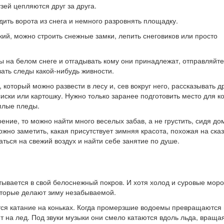
зей цепляются друг за друга.
ить ворота из снега и немного разровнять площадку.
кий, можно строить снежные замки, лепить снеговиков или просто
 на белом снеге и отгадывать кому они принадлежат, отправляйте
ать следы какой-нибудь живности.
 который можно развести в лесу и, сев вокруг него, рассказывать д
иски или картошку. Нужно только заранее подготовить место для ко
еплые пледы.
ение, то можно найти много веселых забав, а не грустить, сидя до
ожно заметить, какая присутствует зимняя красота, похожая на сказ
ься на свежий воздух и найти себе занятие по душе.
утывается в свой белоснежный покров. И хотя холод и суровые мор
которые делают зиму незабываемой.
ся катание на коньках. Когда промерзшие водоемы превращаются 
т на лед. Под звуки музыки они смело катаются вдоль льда, враща