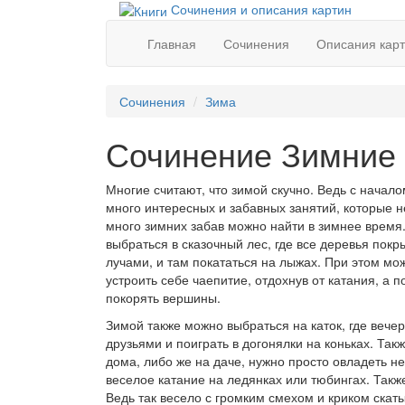
Сочинения и описания картин
Главная
Сочинения
Описания кар
Сочинения
Зима
Сочинение Зимние за
Многие считают, что зимой скучно. Ведь с начал
много интересных и забавных занятий, которые н
много зимних забав можно найти в зимнее время
выбраться в сказочный лес, где все деревья пок
лучами, и там покататься на лыжах. При этом мож
устроить себе чаепитие, отдохнув от катания, а п
покорять вершины.
Зимой также можно выбраться на каток, где веч
друзьями и поиграть в догонялки на коньках. Так
дома, либо же на даче, нужно просто овладеть не
веселое катание на ледянках или тюбингах. Такж
Ведь так весело с громким смехом и криком скаты