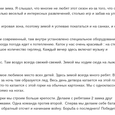
 зима. Я слышал, что многие не любят этот сезон из-за того, что 
лько веселый и интересных развлечений, столько игр и забав на ул
 игровая зона, поэтому зимой я успеваю покататься и на санках, и 
 и современный, там внутри установлено специальное оборудовани
огда погода идет к потеплению. Каток у нас очень красивый : на ст
ьшое количество гирлянд. Каждый вечер здесь включат музыку и
лес. Там воздух всегда свежий-свежий. Зимой мы ходим сюда на лыж
амое любимое место всех детей. Здесь зимой всегда много ребят. В
и за ночь там образуется лед. Весь день детвора катается на этой го
 кто-то катается с этой горки на обычных картонках. Мы с одноклас
рямо на ногах.
горки мы строим больше крепости. Делаем с ребятами 2 замка друг
нежками. Одна команда против второй. Сперва мы делаем себе бат
 обратный отсчет и начинаем войну. Борьба о последнего! Победит