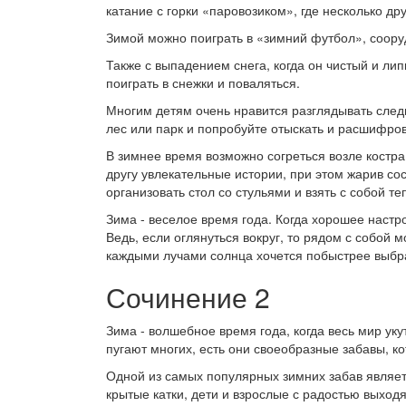
катание с горки «паровозиком», где несколько дру
Зимой можно поиграть в «зимний футбол», сооруд
Также с выпадением снега, когда он чистый и лип
поиграть в снежки и поваляться.
Многим детям очень нравится разглядывать следы
лес или парк и попробуйте отыскать и расшифров
В зимнее время возможно согреться возле костра,
другу увлекательные истории, при этом жарив сос
организовать стол со стульями и взять с собой т
Зима - веселое время года. Когда хорошее настро
Ведь, если оглянуться вокруг, то рядом с собой м
каждыми лучами солнца хочется побыстрее выбрат
Сочинение 2
Зима - волшебное время года, когда весь мир ук
пугают многих, есть они своеобразные забавы, 
Одной из самых популярных зимних забав являет
крытые катки, дети и взрослые с радостью выходя