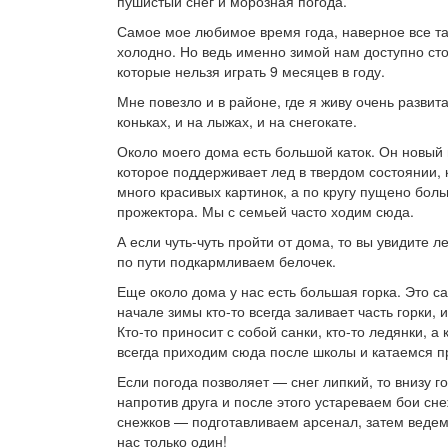
пушистый снег и морозная погода.
Самое мое любимое время года, наверное все таки
холодно. Но ведь именно зимой нам доступно сто
которые нельзя играть 9 месяцев в году.
Мне повезло и в районе, где я живу очень развита
коньках, и на лыжах, и на снегокате.
Около моего дома есть большой каток. Он новый
которое поддерживает лед в твердом состоянии, к
много красивых картинок, а по кругу пущено бол
прожектора. Мы с семьей часто ходим сюда.
А если чуть-чуть пройти от дома, то вы увидите 
по пути подкармливаем белочек.
Еще около дома у нас есть большая горка. Это с
начале зимы кто-то всегда заливает часть горки, 
Кто-то приносит с собой санки, кто-то ледянки, а
всегда приходим сюда после школы и катаемся п
Если погода позволяет — снег липкий, то внизу 
напротив друга и после этого устареваем бои с
снежков — подготавливаем арсенал, затем ведем
нас только один!