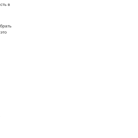
сть в
ыбрать
 это
е